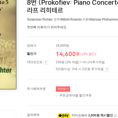
8번 (Prokofiev: Piano Concer
라프 리히테르
Sviatoslav Richter
연주/
Witold Rowicki
지휘/
Warsaw Philharmon
첫번째 리뷰어가 되어주세요.
판매가
18,000원
14,600
원
할인가
(19% 할인)
YES포인트
150원 (1% 적립) + 마니아추가적립
5만원이상 구매 시 2천원 추가적립
추가혜택쿠폰
쿠폰받기
주문금액대별 할인쿠폰
결제혜택
카카오페이
2,000원 즉시할인
일