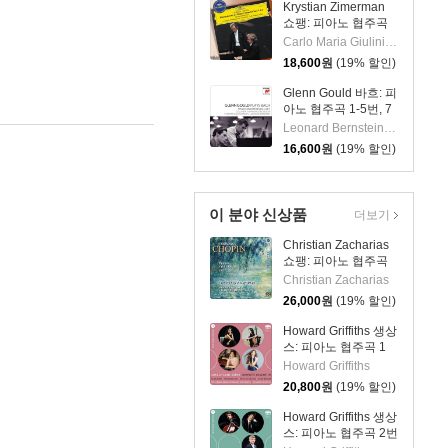
Krystian Zimerman
Piano Concerto
쇼팽: 피아노 협주곡
Op.30) [LP]
1, 2번 - 카를로 마리
Carlo Maria Giulini, Krystian Zimerman, LA Philharmonic Orchestra, Frederic Chopin
아 줄리니, 크리스티
18,600
원
(19% 할인)
안 지메르만 (Chopin:
Piano Concertos)
Glenn Gould 바흐: 피
아노 협주곡 1-5번, 7
번 (Plays Bach:
Leonard Bernstein,Columbia Symphony Orchestra,Glenn Gould,Vladimir Golschmann,Johann Sebastian Bach
Piano Concertos
16,600
원
(19% 할인)
Nos.1-5 & 7) 글렌 굴
드
이 분야 신상품
더보기
Christian Zacharias
쇼팽: 피아노 협주곡
제1~2번 (Chopin:
Christian Zacharias
Complete Piano
26,000
원
(19% 할인)
Concertos) [SACD
Hybrid]
Howard Griffiths 생상
스: 피아노 협주곡 1
번, 첼로 협주곡 1번,
Howard Griffiths
'동물의 사육제'
20,800
원
(19% 할인)
(Saint-Saens: Piano
Concerto No.1, Cello
Howard Griffiths 생상
Concerto No.1, Le
스: 피아노 협주곡 2번
Carnaval des