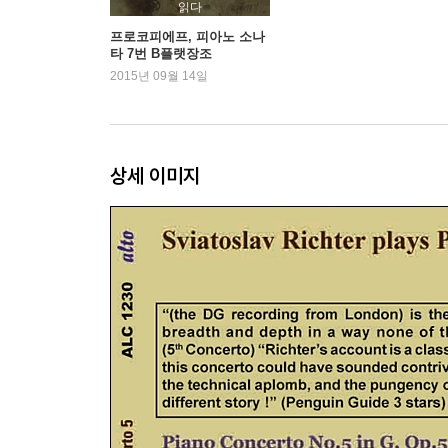
읽다
프로코피에프, 피아노 소나
타 7번 B플랫장조
2015년 09월 14일
상세 이미지