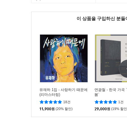
이 상품을 구입하신 분
유재하 1집 - 사랑하기 때문에
연광철 - 한국 가곡
(리마스터링)
봄`
18건
1건
11,900
원
(20% 할인)
29,000
원
(19% 할인