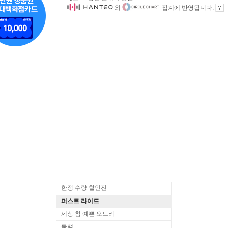
와
집계에 반영됩니다.
한정 수량 할인전
퍼스트 라이드
세상 참 예쁜 오드리
룩백