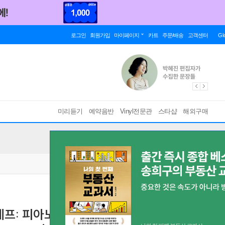
로그인
회원가입
마이페이지
카트
주문/배송
고객센터
Gl
미리듣기
예약음반
Vinyl전문관
스타샵
해외구매
코피에프: 피아노 협주곡 5번, 피아노 소나타 7,