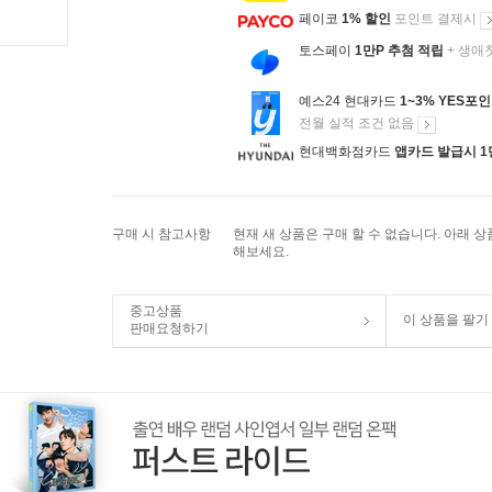
페이코
1% 할인
포인트 결제시
토스페이
1만P 추첨 적립
+ 생애
예스24 현대카드
1~3% YES포
전월 실적 조건 없음
현대백화점카드
앱카드 발급시 1
구매 시 참고사항
현재 새 상품은 구매 할 수 없습니다. 아래 
해보세요.
중고상품
이 상품을 팔기
판매요청하기