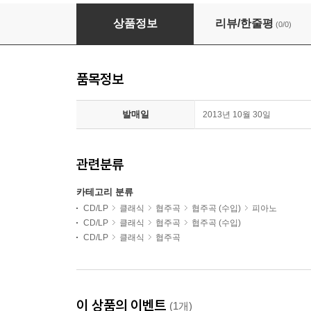
Sviatoslav Richter 프로코피에프: 피아노 협주곡 
상품정보
리뷰/한줄평
(0/0)
품목정보
발매일
2013년 10월 30일
관련분류
카테고리 분류
CD/LP
클래식
협주곡
협주곡 (수입)
피아노
CD/LP
클래식
협주곡
협주곡 (수입)
CD/LP
클래식
협주곡
이 상품의 이벤트
(1개)