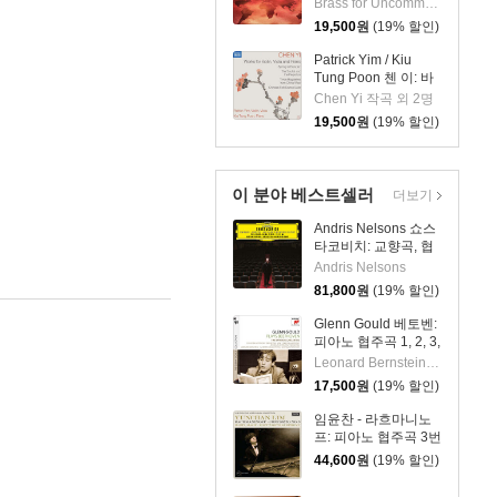
Music - 21st Century)
Brass for Uncommon Times 실내악
19,500
원
(19% 할인)
Patrick Yim / Kiu
Tung Poon 첸 이: 바
이올린, 비올라, 피아
Chen Yi 작곡 외 2명
노 작품집 (Chen Yi:
19,500
원
(19% 할인)
Works For Violin,
Viola And Piano)
이 분야 베스트셀러
더보기
Andris Nelsons 쇼스
타코비치: 교향곡, 협
주곡 (Shostakovich:
Andris Nelsons
Symphonies,
81,800
원
(19% 할인)
Concertos, Lady
Macbeth of Mtsensk
Glenn Gould 베토벤:
District)
피아노 협주곡 1, 2, 3,
4, 5번 `황제` - 글렌
Leonard Bernstein,Leopold Stokowski,New York Philharmonic,Columbia Symphony Orchestra,Vladimir Golschmann,Ame
굴드 (Beethoven:
17,500
원
(19% 할인)
The 5 Piano
Concertos)
임윤찬 - 라흐마니노
프: 피아노 협주곡 3번
[반 클라이번 콩쿠르
44,600
원
(19% 할인)
실황 녹음]
(Rachmaninov: