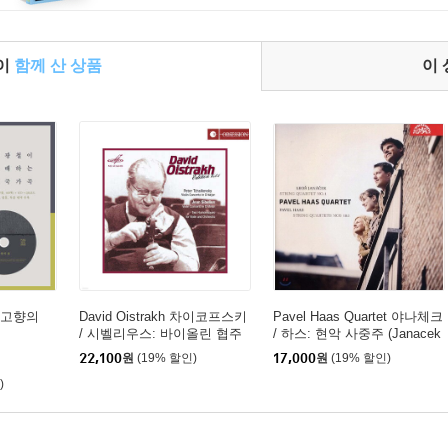
들이
함께 산 상품
이
 `고향의
David Oistrakh 차이코프스키
Pavel Haas Quartet 야나체크
/ 시벨리우스: 바이올린 협주
/ 하스: 현악 사중주 (Janacek
곡 (Edition Vol.1)
/ Haas: String Quartets)
22,100
원
(19% 할인)
17,000
원
(19% 할인)
)