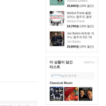
외 (Saint-Saens:
Howard Griffiths
Animaux)
Piano Concerto No.2
20,800
원
(19% 할인)
etc)
Markus Frank 플렘:
피아노 협주곡, 첼로
협주곡 (Flem: Piano
Markus Frank
Concerto & Cello
24,700
원
(19% 할인)
Concerto)
Jan Bartos 베토벤: 피
아노 협주곡 5번 / 레
이하: 피아노 협주곡
Jan Bartos
E플랫장조
20,800
원
(19% 할인)
(Beethoven: Piano
Concerto No.4,
Reich: Piano
Concerto)
이 상품이 담긴
더보기
리스트
h******e
님의 리스트
Classical Music