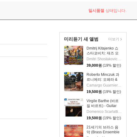
 5 in G major, Op. 55) 스비아토슬라프 리히테르
일시품절
상태입니다.
미리듣기 새 앨범
더보기
Dmitrij Kitajenko 쇼
스타코비치: 재즈 모
음곡, 발레 모음곡, 협
Dmitri Shostakovich 작곡 외 6명
주곡들
39,000
원
(19% 할인)
(Shostakovich: Jazz
Suite; Ballet Suites;
Roberto Minczuk 과
Concertos)
르니에리: 오페라 &
관현악 작품집
Camargo Guarnieri 작곡 외 2명
(Guarnieri: Pedro
19,500
원
(19% 할인)
Malazarte)
Virgile Barthe (바르
질 바르트) - Guitar
Recital (기타 리사이
Domenico Scarlatti 작곡 외 5명
틀)
19,500
원
(19% 할인)
21세기의 브라스 음
악 (Brass Ensemble