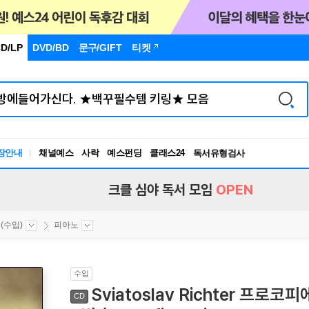
D/LP
DVD/BD
문구
/GIFT
티켓
장안내
채널예스
사락
예스펀딩
클래스24
독서유형검사
RBTI Lab
독서유형검사
크클 심야 독서 모임
OPEN
(수입)
피아노
수입
Sviatoslav Richter 프로
CD