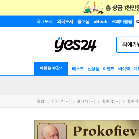
국내도서
외국도서
중고샵
eBook
크레마클럽
C
빠른분야찾기
베스트
신상품
이벤트
바이백
매
웰컴
CD/LP
클래식
협주곡
협주곡 