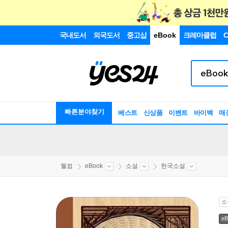
국내도서
외국도서
중고샵
eBook
크레마클럽
C
빠른분야찾기
베스트
신상품
이벤트
바이백
매
웰컴
eBook
소설
한국소설
소
eB