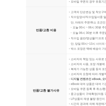
모바일 쿠폰의 경우 유효기간(
고객의 단순변심 및 착오구
직수입양서/직수입일서중 일
단, 아래의 주문/취소 조건인
오늘 00시 ~ 06시 30분 
반품/교환 비용
오늘 06시 30분 이후 주문
직수입 음반/영상물/기프트 
단, 당일 00시~13시 사이
박스 포장은 택배 배송이 가
소비자의 책임 있는 사유로 
소비자의 사용, 포장 개봉에 
복제가 가능한 상품 등의 포장을 
소비자의 요청에 따라 개별
디지털 컨텐츠인 eBook, 
eBook 대여 상품은 대여 기
모바일 쿠폰 등록 후 취소/환
반품/교환 불가사유
중고상품이 구매확정(자동 
LP상품의 재생 불량 원인이 기
시간의 경과에 의해 재판매가