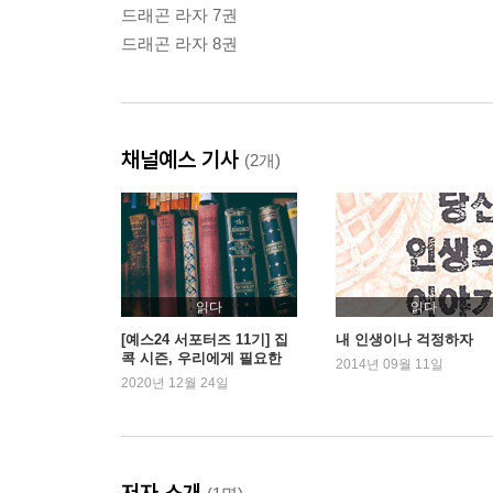
드래곤 라자 7권
드래곤 라자 8권
채널예스 기사
(2개)
읽다
읽다
[예스24 서포터즈 11기] 집
내 인생이나 걱정하자
콕 시즌, 우리에게 필요한
2014년 09월 11일
‘판타지’ 시리즈
2020년 12월 24일
저자 소개