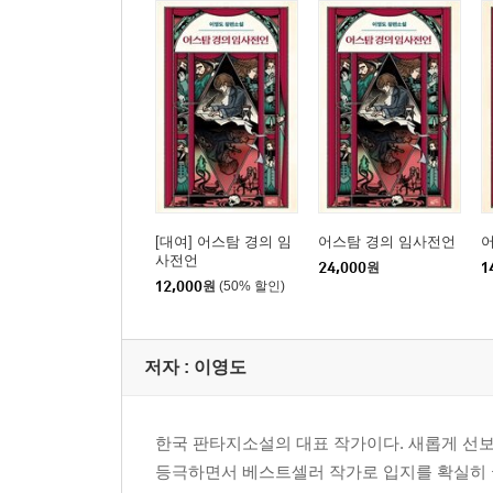
[대여] 어스탐 경의 임
어스탐 경의 임사전언
사전언
24,000
원
1
12,000
원
(50% 할인)
저자 : 이영도
한국 판타지소설의 대표 작가이다. 새롭게 선
등극하면서 베스트셀러 작가로 입지를 확실히 굳