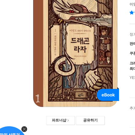
이
정
판
쿠
크
최
Y
추
파트너샵
공유하기