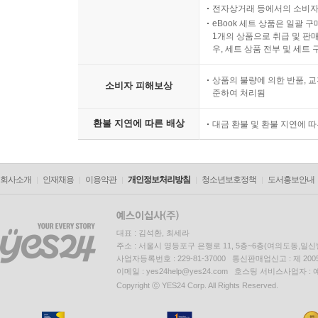
전자상거래 등에서의 소비자
eBook 세트 상품은 일괄 
1개의 상품으로 취급 및 판매
우, 세트 상품 전부 및 세트
상품의 불량에 의한 반품, 교
소비자 피해보상
준하여 처리됨
환불 지연에 따른 배상
대금 환불 및 환불 지연에 
회사소개
인재채용
이용약관
개인정보처리방침
청소년보호정책
도서홍보안내
대표 : 김석환, 최세라
주소 : 서울시 영등포구 은행로 11, 5층~6층(여의도동,일신
사업자등록번호 : 229-81-37000 통신판매업신고 : 제 200
이메일 : yes24help@yes24.com 호스팅 서비스사업자 :
Copyright ⓒ YES24 Corp. All Rights Reserved.