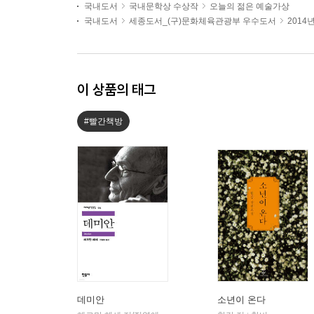
국내도서
국내문학상 수상작
오늘의 젊은 예술가상
국내도서
세종도서_(구)문화체육관광부 우수도서
2014
이 상품의 태그
#빨간책방
데미안
소년이 온다