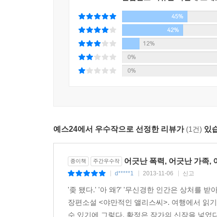
전에 토끼 한 마리를 쫓다가 굴속으로 떨어졌는
45%
떨어지고 떨어지고… 계속, 계속… 더는 토끼도 
끝나겠지, 생각하는데도 끝나지 않아서, 이게 안 끝
42%
…
12%
…
0%
그래서 어떻게 되냐.
0%
뭐?
앨리스 새끼는 어떻게 되냐.
예스24에서 우수작으로 선정한 리뷰가
(1건)
있습
어긋난 폭력, 어긋난 가족,
종이책
주간우수작
d*****1
2013-11-06
신고
|
|
|
'좆 됐다.' '아 왜?' '무신경한 인간은 상처
장편소설 <야만적인 앨리스씨>. 여행에서 읽기
수 있기에 그렇다. 황정은 작가의 신작을 넣었다.