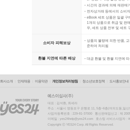
시간의 경과에 의해 재판매가
전자상거래 등에서의 소비자
eBook 세트 상품은 일괄 
1개의 상품으로 취급 및 판매
우, 세트 상품 전부 및 세트
상품의 불량에 의한 반품, 교
소비자 피해보상
준하여 처리됨
환불 지연에 따른 배상
대금 환불 및 환불 지연에 
회사소개
인재채용
이용약관
개인정보처리방침
청소년보호정책
도서홍보안내
대표 : 김석환, 최세라
주소 : 서울시 영등포구 은행로 11, 5층~6층(여의도동,일신
사업자등록번호 : 229-81-37000 통신판매업신고 : 제 200
이메일 : yes24help@yes24.com 호스팅 서비스사업자 :
Copyright ⓒ YES24 Corp. All Rights Reserved.