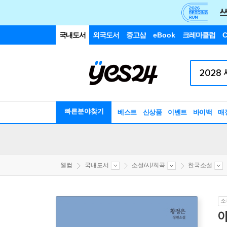
국내도서
외국도서
중고샵
eBook
크레마클럽
C
빠른분야찾기
베스트
신상품
이벤트
바이백
매
웰컴
국내도서
소설/시/희곡
한국소설
소