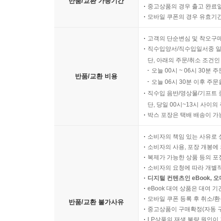
반품/교환 가능기간
중고상품의 경우 출고 완료일
모바일 쿠폰의 경우 유효기간(
고객의 단순변심 및 착오구
직수입양서/직수입일서중 일
단, 아래의 주문/취소 조건인
오늘 00시 ~ 06시 30분 
반품/교환 비용
오늘 06시 30분 이후 주문
직수입 음반/영상물/기프트 
단, 당일 00시~13시 사이
박스 포장은 택배 배송이 가
소비자의 책임 있는 사유로 
소비자의 사용, 포장 개봉에 
복제가 가능한 상품 등의 포장을 
소비자의 요청에 따라 개별
디지털 컨텐츠인 eBook, 
eBook 대여 상품은 대여 기
모바일 쿠폰 등록 후 취소/환
반품/교환 불가사유
중고상품이 구매확정(자동 
LP상품의 재생 불량 원인이 기