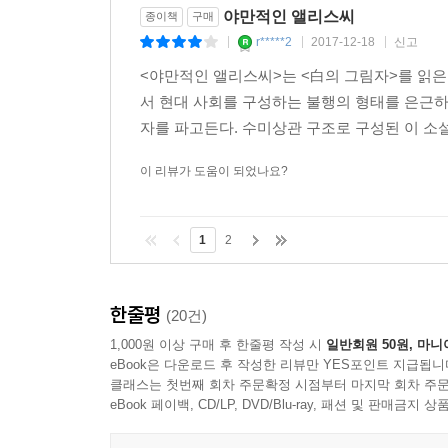
야만적인 앨리스씨
종이책
구매
r*****2
2017-12-18
신고
|
|
|
<야만적인 앨리스씨>는 <白의 그림자>를 읽은
서 현대 사회를 구성하는 불행의 형태를 은근
자를 파고든다. 수미상관 구조로 구성된 이 소설
이 리뷰가 도움이 되었나요?
1
2
한줄평
(20건)
1,000원 이상 구매 후 한줄평 작성 시
일반회원 50원, 마니
eBook은 다운로드 후 작성한 리뷰만 YES포인트 지급됩니
클래스는 첫번째 회차 주문확정 시점부터 마지막 회차 주문
eBook 페이백, CD/LP, DVD/Blu-ray, 패션 및 판매금