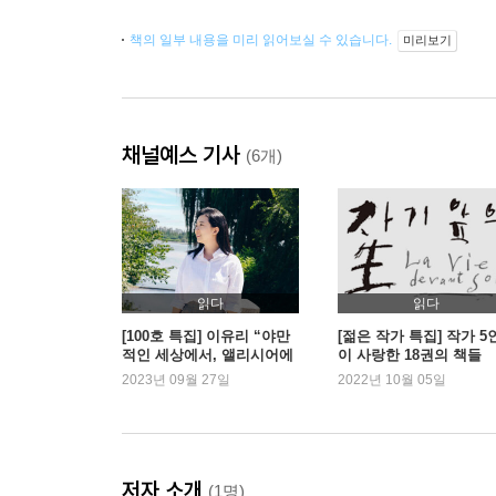
책의 일부 내용을 미리 읽어보실 수 있습니다.
미리보기
채널예스 기사
(6개)
읽다
읽다
[100호 특집] 이유리 “야만
[젊은 작가 특집] 작가 5
적인 세상에서, 앨리시어에
이 사랑한 18권의 책들
게”
2023년 09월 27일
2022년 10월 05일
저자 소개
(1명)