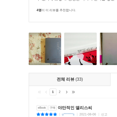
4명
이 이 리뷰를 추천합니다.
전체 리뷰
(33)
1
2
야만적인 앨리스씨
eBook
구매
u*******s
2021-08-06
신고
|
|
|