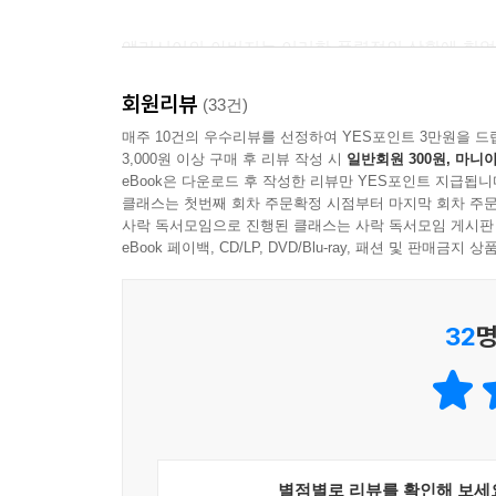
앨리시어의 아버지는 이러한 폭력적인 상황에 한없이
이후 치솟을 땅값에만 혈안이 되어 있다. 앨리시어
회원리뷰
조건이 폭력이라도 되는 것처럼(그런데 이 형제가
(33건)
가해지는 것이 오로지 폭력뿐이라서 우리는 달리 표
매주 10건의 우수리뷰를 선정하여 YES포인트 3만원을 드
3,000원 이상 구매 후 리뷰 작성 시
일반회원 300원, 마니아
길어진 자신의 팔다리와 그 안을 채우는 강한 힘을 
eBook은 다운로드 후 작성한 리뷰만 YES포인트 지급됩니
클래스는 첫번째 회차 주문확정 시점부터 마지막 회차 주문
앨리시어는 이제 그녀가 자신보다 크지 않으며 어쩌면
사락 독서모임으로 진행된 클래스는 사락 독서모임 게시판
방법은 없지만 그녀가 문간을 지날 때, 현관에서
eBook 페이백, CD/LP, DVD/Blu-ray, 패션 및 판매금
기억해두고 나중에 그 자리에 서 보는 방법으로 비
그녀를 이길 수 있다.
32
명
앨리시어는 그녀를 단번에, 그리고 지속적으로 이
상담센터를 찾아가보지만 직원으로부터 무책임하고 
보이지 않는 이 폭력의 세계에서 앨리시어는 도대체 
아직도 떨어지고, 여태 떨어지고 있는 거다. 상당히
별점별로 리뷰를 확인해 보세