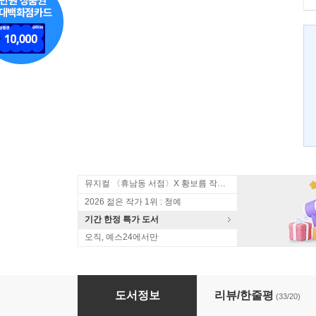
뮤지컬 〈휴남동 서점〉X 황보름 작가 북토크
2026 젊은 작가 1위 : 청예
기간 한정 특가 도서
오직, 예스24에서만
야만적인 앨리스씨
도서정보
리뷰/한줄평
(33/20)