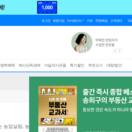
로그인
회원가입
마이페이지
카트
주문/배송
고객센터
Gl
름방학혜택
예사단독판매
이달의사은품
특가할인
추천도서
대량/법인
 농업살림, 농장살림, 농촌살림