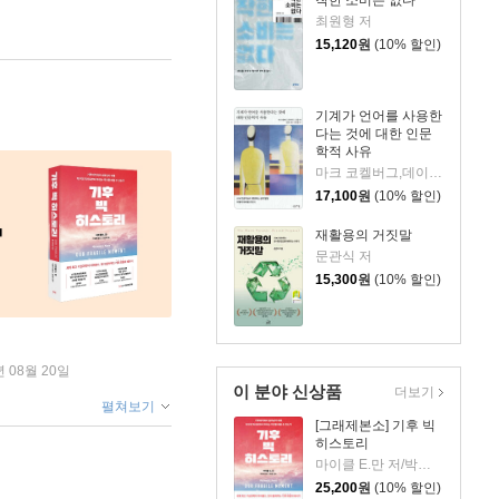
착한 소비는 없다
최원형 저
15,120
원
(10% 할인)
기계가 언어를 사용한
다는 것에 대한 인문
학적 사유
마크 코켈버그,데이비드 J. 건컬 저/신동숙 역/손화철 감수
17,100
원
(10% 할인)
재활용의 거짓말
문관식 저
15,300
원
(10% 할인)
년 08월 20일
이 분야 신상품
더보기
펼쳐보기
[그래제본소] 기후 빅
히스토리
마이클 E.만 저/박경미 역/조천호 감수
25,200
원
(10% 할인)