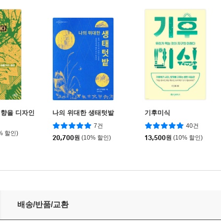
귀향을 디자인
나의 위대한 생태텃밭
기후미식
7건
40건
% 할인)
20,700
원
(10% 할인)
13,500
원
(10% 할인)
배송/반품/교환