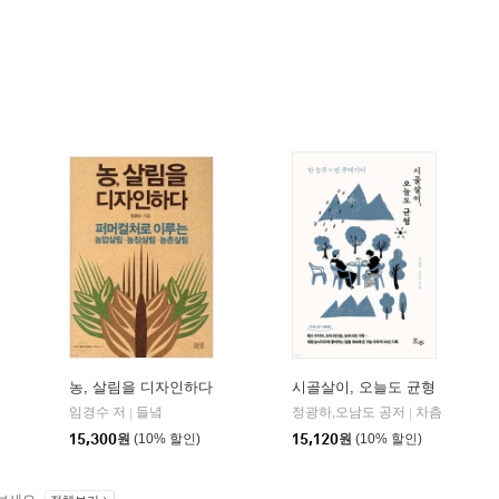
농, 살림을 디자인하다
시골살이, 오늘도 균형
임경수 저
들녘
정광하,오남도 공저
차츰
|
|
15,300
원
(10% 할인)
15,120
원
(10% 할인)