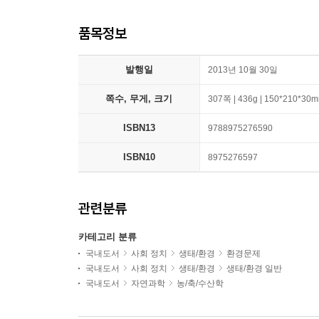
품목정보
발행일
2013년 10월 30일
쪽수, 무게, 크기
307쪽 | 436g | 150*210*30
ISBN13
9788975276590
ISBN10
8975276597
관련분류
카테고리 분류
국내도서
사회 정치
생태/환경
환경문제
국내도서
사회 정치
생태/환경
생태/환경 일반
국내도서
자연과학
농/축/수산학