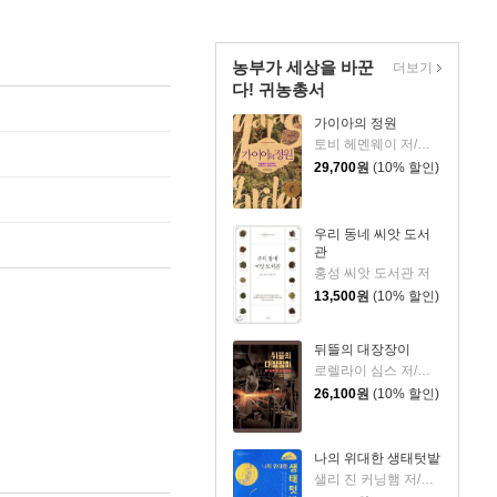
농부가 세상을 바꾼
더보기
다! 귀농총서
가이아의 정원
토비 헤멘웨이 저/이해성,이은주 공역
29,700
원
(10% 할인)
우리 동네 씨앗 도서
관
홍성 씨앗 도서관 저
13,500
원
(10% 할인)
뒤뜰의 대장장이
로렐라이 심스 저/이해성 역
26,100
원
(10% 할인)
나의 위대한 생태텃밭
샐리 진 커닝햄 저/김석기 역