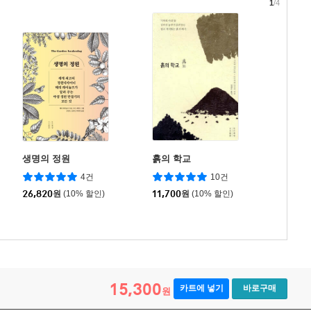
1
/4
생명의 정원
흙의 학교
4건
10건
26,820
원
(10% 할인)
11,700
원
(10% 할인)
15,300
카트에 넣기
바로구매
원