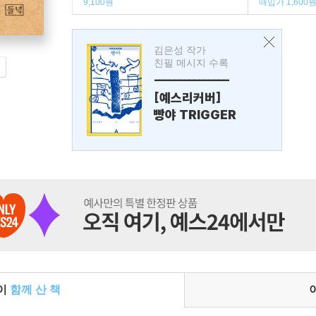
9,100원
매입가 1,600
김은성 작가
친필 메시지 수록
---------------
[예스리커버]
빵야 TRIGGER
들이
함께 산 책