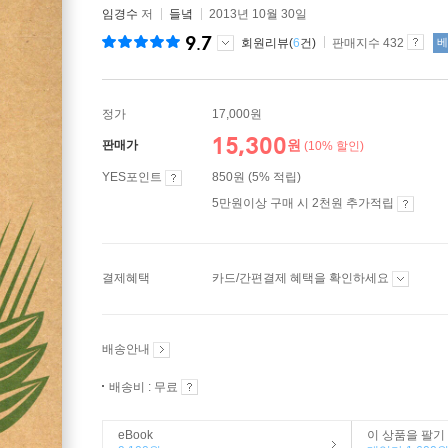
임경수
저
들녘
2013년 10월 30일
9.7
회원리뷰(
6
건)
판매지수 432
베
정가
17,000원
15,300
원
판매가
(10% 할인)
YES포인트
850원 (5% 적립)
5만원이상 구매 시 2천원 추가적립
결제혜택
카드/간편결제 혜택을 확인하세요
배송안내
배송비 : 무료
eBook
이 상품을 팔기