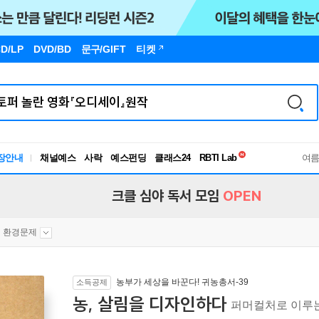
D/LP
DVD/BD
문구
/GIFT
티켓
독서유형검사
RBTI Lab
장안내
채널예스
사락
예스펀딩
클래스24
독서유형검사
여
크클 심야 독서 모임
OPEN
환경문제
농부가 세상을 바꾼다! 귀농총서-39
소득공제
농, 살림을 디자인하다
퍼머컬처로 이루는