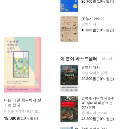
20,700
원
(10% 할인)
옛 농사 이야기
전희식 저
10,800
원
(10% 할인)
이 분야 베스트셀러
더보기
번영의 대가
수닐 암리스 저/추선영 역
28,800
원
(10% 할인)
인류세 시대의 자본주
나는 매일 행복하게 살
의: 생태적 파멸 또는
기로 했다
생태혁명
이창순 저/김태광(김도사) 기획
한국경제신문i
|
존 벨라미 포스터 저/박종일 역
15,300
원
(10% 할인)
43,200
원
(10% 할인)