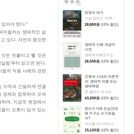
번영의 대가
수닐 암리스 저/추선영 역
있어야 한다.”
28,800
원
(10% 할인)
어인 퍼머컬처는 생태적인 삶
고 있다. 자연의 중요한
생태적 지혜 개념어
사전
 것은 덧붙이고 뺄 것은
생태적지혜연구소협동조합 기획/권범철,성미선 등저
26,550
원
(10% 할인)
장살림’부터 읽으면 된다.
머컬처 적용 사례와 관련
인류세 시대의 자본주
의: 생태적 파멸 또는
및 지역과 긴밀하게 연결
생태혁명
존 벨라미 포스터 저/박종일 역
적 경제와 접목하여 모색
43,200
원
(10% 할인)
설하며, 지금껏 현장에서
분리수거에 진심인데
통찰이 오롯이 담겨 있는
왜 지구는 뜨거워질
까?
마이클 마니아티스 저/김지혜 역
15,120
원
(10% 할인)