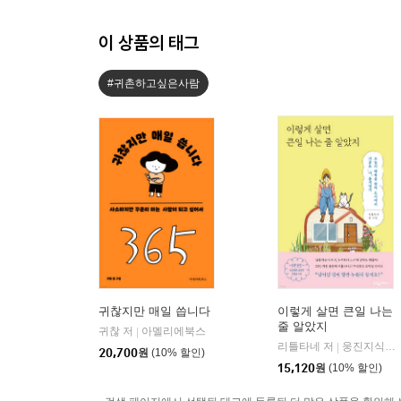
이 상품의 태그
#귀촌하고싶은사람
귀찮지만 매일 씁니다
이렇게 살면 큰일 나는
줄 알았지
귀찮 저
아멜리에북스
|
리틀타네 저
웅진지식하우스
|
20,700
원
(10% 할인)
15,120
원
(10% 할인)