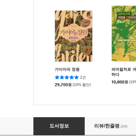
가이아의 정원
퍼머컬처로 
하다
2건
10,800
원
(10
29,700
원
(10% 할인)
농, 살림을 디자인하다
도서정보
리뷰/한줄평
(2/4)