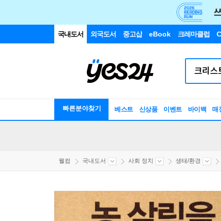
국내도서
외국도서
중고샵
eBook
크레마클럽
C
빠른분야찾기
베스트
신상품
이벤트
바이백
매
웰컴
국내도서
사회 정치
생태/환경