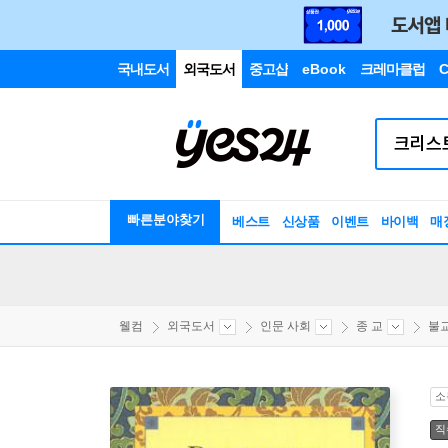
국내도서
외국도서
중고샵
eBook
크레마클럽
C
빠른분야찾기
베스트
신상품
이벤트
바이백
매
웰컴
외국도서
인문 사회
종 교
불
소
직