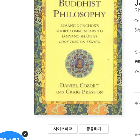
J
Sh
Coz
첫
정
판
Y
추
사이즈비교
공유하기
결