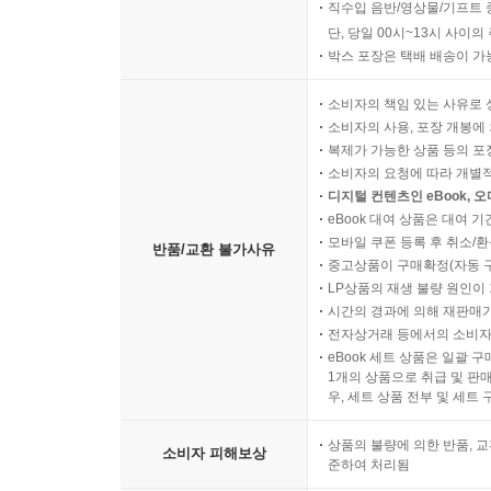
직수입 음반/영상물/기프트 
단, 당일 00시~13시 사이
박스 포장은 택배 배송이 가
소비자의 책임 있는 사유로 
소비자의 사용, 포장 개봉에 
복제가 가능한 상품 등의 포장을 
소비자의 요청에 따라 개별
디지털 컨텐츠인 eBook, 
eBook 대여 상품은 대여 기
모바일 쿠폰 등록 후 취소/환
반품/교환 불가사유
중고상품이 구매확정(자동 
LP상품의 재생 불량 원인이 기
시간의 경과에 의해 재판매가
전자상거래 등에서의 소비자
eBook 세트 상품은 일괄 
1개의 상품으로 취급 및 판매
우, 세트 상품 전부 및 세트
상품의 불량에 의한 반품, 교
소비자 피해보상
준하여 처리됨