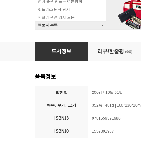
영어 습관 만드는 여름방학
넷플리스 원작 원서
지브리 관련 외서 모음
책보다 부록
Buddhist Philosophy: Losang Gonchok's Sh
도서정보
리뷰/한줄평
(0/0)
품목정보
발행일
2003년 10월 01일
쪽수, 무게, 크기
352쪽 | 481g | 160*230*20
ISBN13
9781559391986
ISBN10
1559391987