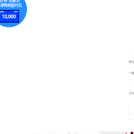
배
배
구