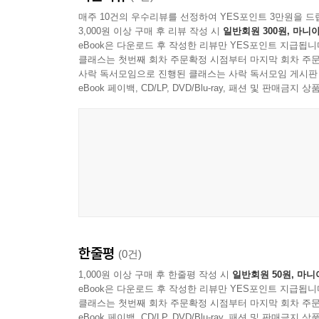
학생인 꽌의 인스타그램에서 #KoreanHotGir
한희는 잠시 말을 멈추고 숨을 골랐다.
- 장은정 (문학평론가)
매주 10건의 우수리뷰를 선정하여 YES포인트 3만원을 드
향한다.
“재계약 안 되면 나 소송할 거야. 그래서 복직할 거고
3,000원 이상 구매 후 리뷰 작성 시
일반회원 300원, 마니아
‘우리는 어떻게 살아가고 있나’를 묻는 소설인데, 소
eBook은 다운로드 후 작성한 리뷰만 YES포인트 지급됩니
“이기기 힘들 거라고 변호사가 그랬던 거 기억 안 나
선이는 숨을 고르고 바로 수업에 돌입했다. 학생들에
클래스는 첫번째 회차 주문확정 시점부터 마지막 회차 주문
- 최진영 (소설가)
“아니, 이기기 힘들 거라고 안 했어. 시간이 오래 걸
사락 독서모임으로 진행된 클래스는 사락 독서모임 게시판
‘행복하다’와 ‘슬프다’를 가르쳐야 했다. 언젠가는 
eBook 페이백, CD/LP, DVD/Blu-ray, 패션 및 판매금
학생들이 그런 단어를 배울 때 ‘부당하다’보다 ‘정당
『코리안 티처』는 구체성과 실감이 좋은 이야기를 
--- p.257
_본문 중에서
- 편혜영 (소설가)
2부 여름 학기는 ‘미주’의 이야기다. 미주는 H대
싫어하지만, 결코 학생들을 봐주는 법이 없기에 강의
한 벨라루스 국적의 학생 니카를 만나게 된다. 그
결국 니카에게 고소를 당하고야 만다.
순간 목뒤가 서늘했다. 니카가 아직도 자신을 노려
한줄평
(0건)
자신을 미워하는지 알 수 없었다. 미주는 니카의 유
1,000원 이상 구매 후 한줄평 작성 시
일반회원 50원, 마니
먼저 챙겼던 것을 떠올렸다. 그 모든 순간을 돌이켜
eBook은 다운로드 후 작성한 리뷰만 YES포인트 지급됩니
미주는 주먹을 쥐었다. 손톱이 손바닥을 파고들도록
클래스는 첫번째 회차 주문확정 시점부터 마지막 회차 주문
그것을 완전히 으깨버리려는 듯이. _본문 중에서
eBook 페이백, CD/LP, DVD/Blu-ray, 패션 및 판매금