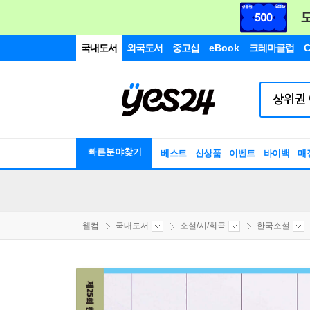
국내도서
외국도서
중고샵
eBook
크레마클럽
C
빠른분야찾기
베스트
신상품
이벤트
바이백
매
웰컴
국내도서
소설/시/희곡
한국소설