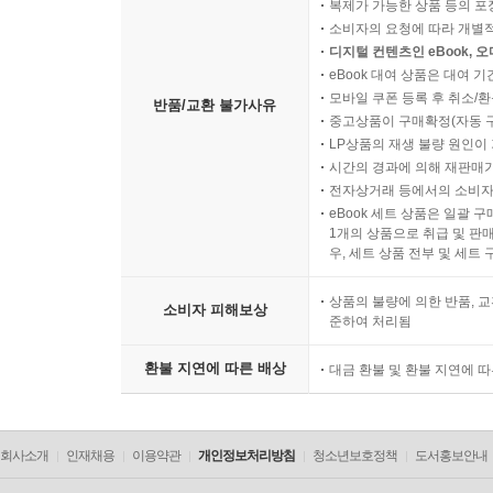
복제가 가능한 상품 등의 포장을 
소비자의 요청에 따라 개별
디지털 컨텐츠인 eBook, 
eBook 대여 상품은 대여 기
모바일 쿠폰 등록 후 취소/환
반품/교환 불가사유
중고상품이 구매확정(자동 
LP상품의 재생 불량 원인이 기
시간의 경과에 의해 재판매가
전자상거래 등에서의 소비자
eBook 세트 상품은 일괄 
1개의 상품으로 취급 및 판매
우, 세트 상품 전부 및 세트
상품의 불량에 의한 반품, 교
소비자 피해보상
준하여 처리됨
환불 지연에 따른 배상
대금 환불 및 환불 지연에 
회사소개
인재채용
이용약관
개인정보처리방침
청소년보호정책
도서홍보안내