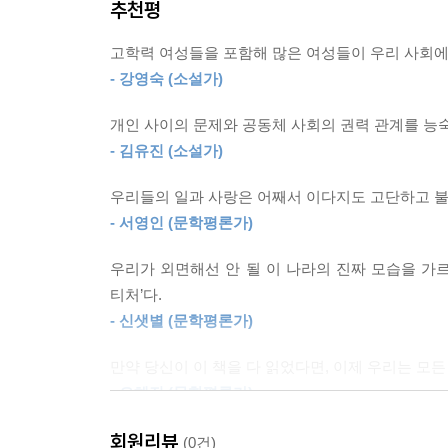
추천평
심사위원 여덟 명의 단단한 지지를 받으며 선정된
때는 이유를 모르겠더라고요. 나는 정말 열심히 했는
장편소설 『코리안 티처』다. 심사를 맡은 강영숙 
는 정말 최선을 다했던 것밖에 없는데요. 제가 더 뭘 
고학력 여성들을 포함해 많은 여성들이 우리 사회에서
하는 것을 아직도 막고 있지는 않은지” 질문하게
--- pp.158~ 159
- 강영숙 (소설가)
체계적인 프로그램 없이 외국 유학생들을 마구잡이
약속하지 않으면서 ‘고객님’들을 위한다는 명분하에
이제 한희에게는 미래시제가 필요했다. 온전한 미래
개인 사이의 문제와 공동체 사회의 권력 관계를 능
세계, 그런 세계조차 누군가에게는 절대 놓쳐서는
해졌다.
- 김유진 (소설가)
밝혔다. 현재 호주에 거주 중인 작가는 코로나19로
--- p.221
건 서수진 작가가 최초다. 이번 제25회 한겨레문
우리들의 일과 사랑은 어째서 이다지도 고단하고 
있다.
- 서영인 (문학평론가)
“월급을 못 드리면 그분들은 당장 생계가 어려워져요
원장은 한희와 제이콥이 그분들의 월급을 빼앗아간
우리가 외면해선 안 될 이 나라의 진짜 모습을 가
“우리에게는 미래시제가 필요하다. 온전한 미래가”
고, 그들 셋을 합친 것보다 더 삶이 고된 이들에 대
티처’다.
희와 제이콥은 그보다 나았다. 그건 진실이었다. 
- 신샛별 (문학평론가)
『코리안 티처』는 한국어학당에서 일하는 네 명의 한
이제 원장은 피해자의 자리마저 빼앗고 있었다.
주인공이 화자가 되어 이야기를 이끌어간다.
--- pp.242~243
만약 당신이 이 책을 다 읽었다면, 이제 우리는 모
- 오혜진 (문학평론가)
1부 봄 학기는 ‘선이’의 이야기다. 석사를 마치
“H대 계약 끝나가잖아. 재계약이 어려울 것 같다고 
합격한다. 원서를 쓰는 곳마다 번번이 떨어지던 선이
“그러면.”
회원리뷰
이 소설을 짧게 요약하라면 이렇게 말하겠다. 일하
(0건)