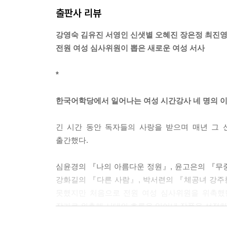
주는 한희가 외부에서 왔건, 내부에서 뽑혔건 상관하
출판사 리뷰
고, 미주는 평강사였다. 각자의 자리에서 할 일을 
--- p.104
강영숙 김유진 서영인 신샛별 오혜진 장은정 최진영
전원 여성 심사위원이 뽑은 새로운 여성 서사
“다른 강사분들도 잘 들으시기 바랍니다. 교육도 
요. 학생이 갑이고 여러분이 을입니다. 학생이 없으
*
미주는 안에서 치밀어 오르는 온갖 말을 간신히 삼켰
정으로 앉아 있는 책임 강사들이 병이고, 나와 
한국어학당에서 일어나는 여성 시간강사 네 명의 
가지지 않는 거고, 여기 있는 강사들은 위협당하면 
--- pp.120~121
긴 시간 동안 독자들의 사랑을 받으며 매년 그
출간했다.
“그날 밤 침대에 누웠는데 갑자기 삐 하는 소리가 
리고 모든 게 멈춘 거예요. 며칠을 누워만 있었어요.
심윤경의 『나의 아름다운 정원』, 윤고은의 『무중
--- pp.157~158
강화길의 『다른 사람』, 박서련의 『체공녀 강주
못했지만 처음으로 전원 여성 심사위원을 위촉했던
작가로 위촉해 시대의 흐름을 읽어낸 작품을 선정하
“학교에서 잘린 게 스트레스가 컸나 봐요. 이해해요. 
“아뇨, 제 말은 왜 잘린지 모르겠다는 거예요. 뽑