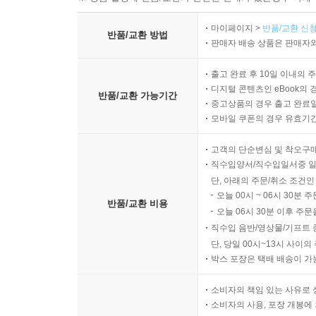
‘살아남는 것’에 대해 쓰고 싶었다. 살아남기 위해 
마이페이지 >
반품/교환 신청
반품/교환 방법
소설을 쓰는 도중에 코로나바이러스 사태가 터졌다
판매자 배송 상품은 판매자와
수업이 모두 취소되거나 무기한 연장되면서 실직 상
출고 완료 후 10일 이내의 
디지털 콘텐츠인 eBook의 
이 소설은 살아남았다. 이 소설이 살아남았다는 것이
반품/교환 가능기간
중고상품의 경우 출고 완료일
모바일 쿠폰의 경우 유효기간(
고객의 단순변심 및 착오구
직수입양서/직수입일서중 일
단, 아래의 주문/취소 조건인
오늘 00시 ~ 06시 30분 
반품/교환 비용
오늘 06시 30분 이후 주문
직수입 음반/영상물/기프트 
단, 당일 00시~13시 사이
박스 포장은 택배 배송이 가
소비자의 책임 있는 사유로 
소비자의 사용, 포장 개봉에 