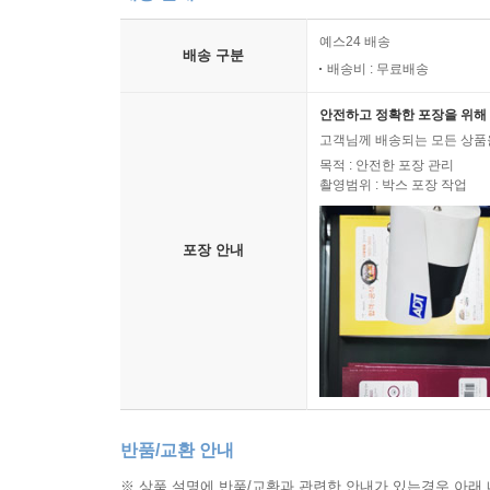
중에서
예스24 배송
배송 구분
배송비 : 무료배송
고학력 비정규직 여성들의 일하는 이야기
안전하고 정확한 포장을 위해 
『코리안 티처』에는 고학력 비정규직 여성 네 명의
고객님께 배송되는 모든 상품을
이야기이기도 하다. 소설 속 네 인물은 일을 하
목적 : 안전한 포장 관리
촬영범위 : 박스 포장 작업
어떻게든 오래 다니겠다고 결심하는 ‘선이’의 간절
‘미주’의 정의로움도, ‘착하다’는 말을 칭찬으
생각해버리는 ‘가은’의 순진함도, 한국어의 미래시
포장 안내
일을 하는 우리 안에 모두 존재한다. ‘우리는 지
너무도 열심히 살았던 네 명의 인물들이 저마다의 
존엄이 없는 곳에 사람의 존엄도 없다는 사실”을 
존엄에 대한 논의가 성숙한 지금이기에, 제25회
더욱 기대된다.
■ 작가의 말
반품/교환 안내
※ 상품 설명에 반품/교환과 관련한 안내가 있는경우 아래 