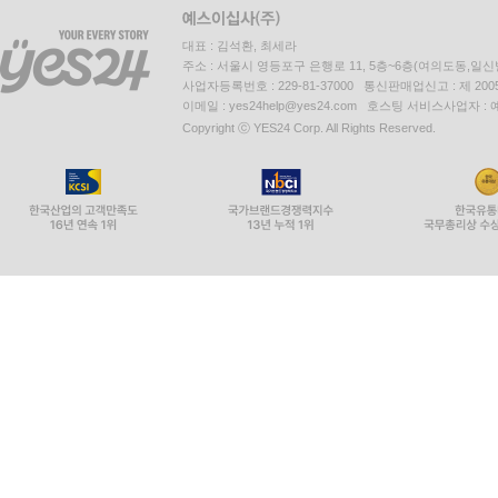
대표 : 김석환, 최세라
주소 : 서울시 영등포구 은행로 11, 5층~6층(여의도동,일신
사업자등록번호 : 229-81-37000 통신판매업신고 : 제 200
이메일 : yes24help@yes24.com 호스팅 서비스사업자 :
Copyright ⓒ YES24 Corp. All Rights Reserved.