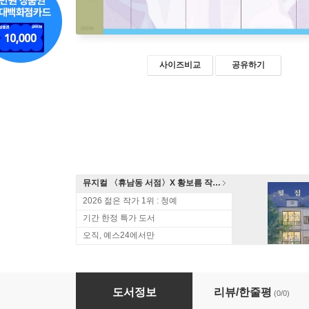
사이즈비교
공유하기
뮤지컬 〈휴남동 서점〉X 황보름 작가 북토크
2026 젊은 작가 1위 : 청예
기간 한정 특가 도서
오직, 예스24에서만
코리안 티처 (큰글자도서)
도서정보
리뷰/한줄평
(0/0)