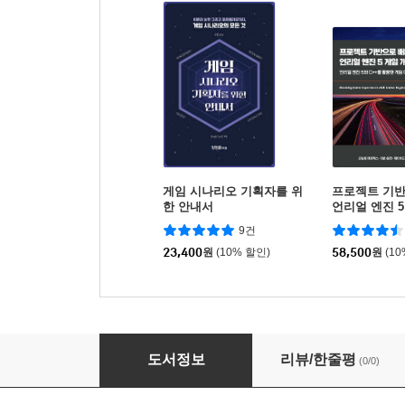
게임 시나리오 기획자를 위
프로젝트 기
한 안내서
언리얼 엔진 5
e
9건
23,400
원
(10% 할인)
58,500
원
(1
The art of game design (한국어판)
도서정보
리뷰/한줄평
(0/0)