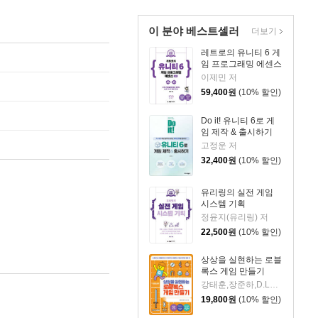
이 분야 베스트셀러
더보기
레트로의 유니티 6 게
임 프로그래밍 에센스
이제민 저
59,400
원
(10% 할인)
Do it! 유니티 6로 게
임 제작 & 출시하기
고정운 저
32,400
원
(10% 할인)
유리링의 실전 게임
시스템 기획
정윤지(유리링) 저
22,500
원
(10% 할인)
상상을 실현하는 로블
록스 게임 만들기
강태훈,장준하,D.LAB 저
19,800
원
(10% 할인)