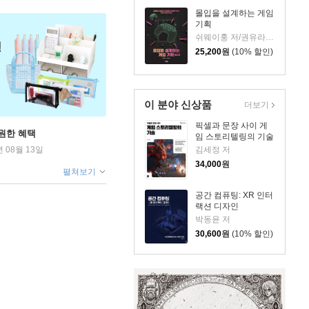
몰입을 설계하는 게임
기획
쉬웨이훙 저/권유라 역
25,200
원
(10% 할인)
이 분야 신상품
더보기
픽셀과 문장 사이 게
원한 혜택
임 스토리텔링의 기술
김세정 저
년 08월 13일
34,000
원
펼쳐보기
공간 컴퓨팅: XR 인터
랙션 디자인
박동윤 저
30,600
원
(10% 할인)