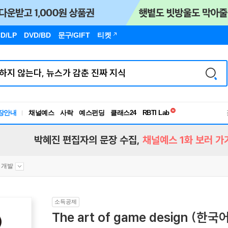
D/LP
DVD/BD
문구
/GIFT
티켓
독서유형검사
RBTI Lab
장안내
채널예스
사락
예스펀딩
클래스24
독서유형검사
박혜진 편집자의 문장 수집,
채널예스 1화 보러 가
 개발
소득공제
The art of game design (한국