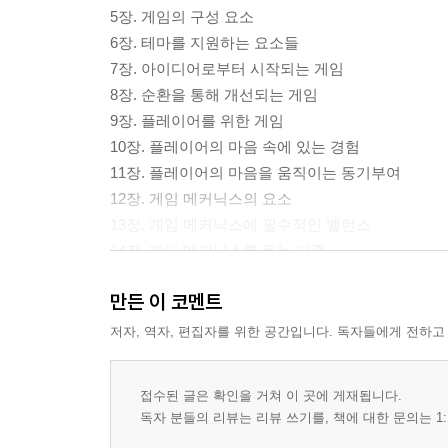
5장. 게임의 구성 요소
6장. 테마를 지원하는 요소들
7장. 아이디어로부터 시작되는 게임
8장. 순환을 통해 개선되는 게임
9장. 플레이어를 위한 게임
10장. 플레이어의 마음 속에 있는 경험
11장. 플레이어의 마음을 움직이는 동기부여
12장. 게임 메커닉스의 요소
13장. 게임 메커닉스에 필수적인 밸런스
14장. 게임 메커닉스를 돕는 퍼즐
15장. 게임플레이의 통로인 인터페이스
만든 이 코멘트
16장. 흥미 곡선으로 판정될 수 있는 경험
17장. 또 하나의 경험을 주는 스토리
저자, 역자, 편집자를 위한 공간입니다. 독자들에게 전하고
18장. 간접 통제와 교묘하게 결합할 수 있는 스토리
19장. 이야기와 게임이 벌어지는 세계
접수된 글은 확인을 거쳐 이 곳에 게재됩니다.
20장. 캐릭터가 들어 있는 세계
독자 분들의 리뷰는 리뷰 쓰기를, 책에 대한 문의는 1:
21장. 공간이 들어 있는 세계