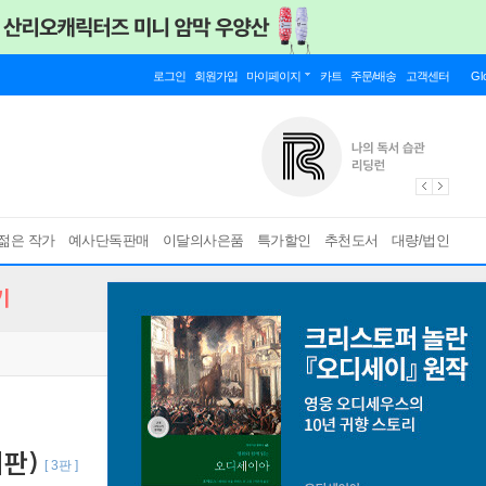
로그인
회원가입
마이페이지
카트
주문/배송
고객센터
Gl
젊은 작가
예사단독판매
이달의사은품
특가할인
추천도서
대량/법인
기
어판)
[ 3판 ]