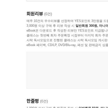
22장. 존재감을 만드는 인터페이스
23장. 미적 요소로 정의되는 세계의 외관(Look and F
회원리뷰
(0건)
24장. 다른 플레이어와 함께 즐기는 게임
매주 10건의 우수리뷰를 선정하여 YES포인트 3만원을 드
25장. 커뮤니티를 형성하기도 하는 플레이어
3,000원 이상 구매 후 리뷰 작성 시
일반회원 300원, 마니아
26장. 팀과 함께 일하는 디자이너
eBook은 다운로드 후 작성한 리뷰만 YES포인트 지급됩니
27장. 팀의 소통에 필요한 문서
클래스는 첫번째 회차 주문확정 시점부터 마지막 회차 주문
28장. 좋은 게임을 만들기 위해 필요한 플레이테스
사락 독서모임으로 진행된 클래스는 사락 독서모임 게시판
eBook 페이백, CD/LP, DVD/Blu-ray, 패션 및 판매금
29장. 기술이 있는 게임 팀 구성
30장. 게임 제작 의뢰인
31장. 의뢰인에게 피치하는 게임 디자이너
32장. 게임 디자이너와 의뢰인 모두 원하는 수익 창
33장. 플레이어를 변화시키는 게임
34장. 게임 디자이너의 책임
35장. 모든 디자이너에게는 목적이 있다
한줄평
(0건)