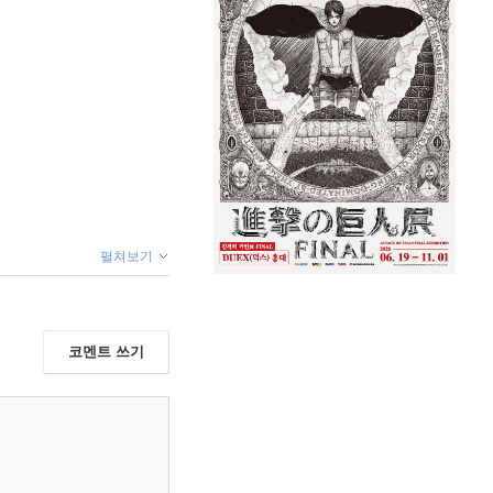
펼쳐보기
코멘트 쓰기