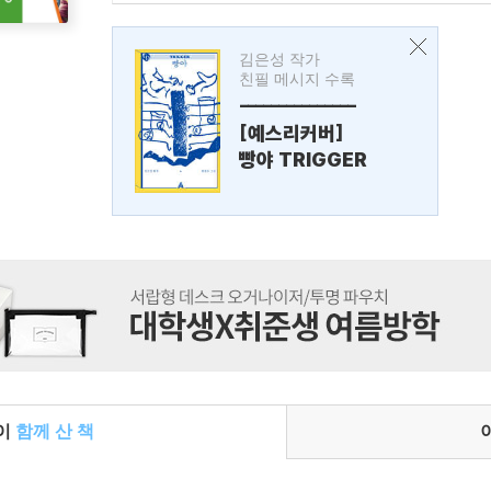
김은성 작가
친필 메시지 수록
---------------
[예스리커버]
빵야 TRIGGER
들이
함께 산 책