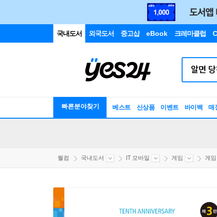
국내도서
외국도서
중고샵
eBook
크레마클럽
C
빠른분야찾기
베스트
신상품
이벤트
바이백
매
웰컴
국내도서
IT 모바일
게임
게임