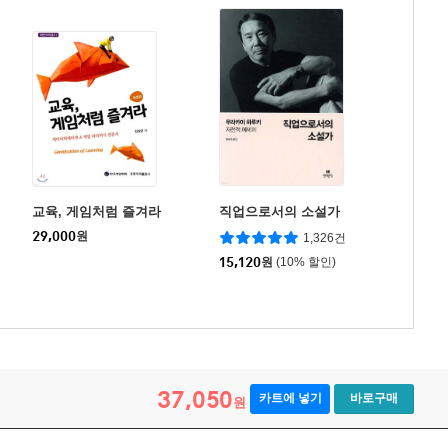
교육, 게임처럼 즐겨라
직업으로서의 소설가
29,000
원
1,326건
15,120
원
(10% 할인)
37,050
카트에 넣기
바로구매
원