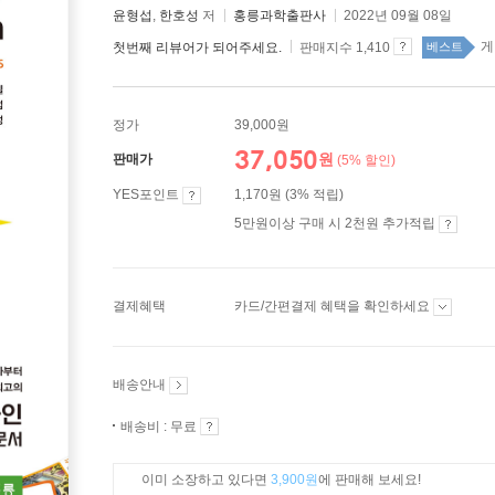
윤형섭
,
한호성
저
홍릉과학출판사
2022년 09월 08일
게
첫번째 리뷰어가 되어주세요.
판매지수 1,410
베스트
정가
39,000원
37,050
원
판매가
(5% 할인)
YES포인트
1,170원 (3% 적립)
5만원이상 구매 시 2천원 추가적립
결제혜택
카드/간편결제 혜택을 확인하세요
배송안내
배송비 : 무료
이미 소장하고 있다면
3,900원
에 판매해 보세요!