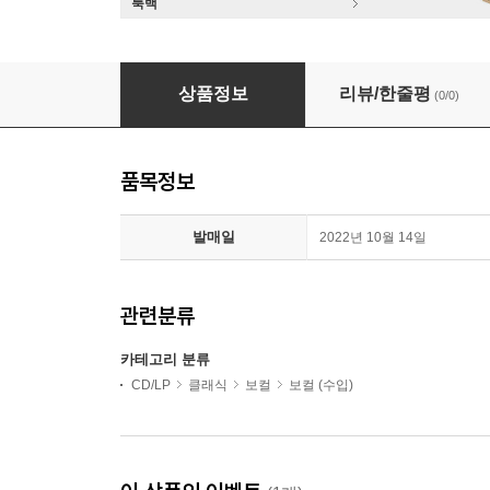
룩백
Hanna-Elisabeth Muller 리하르트 슈트라우스 가곡집
상품정보
리뷰/한줄평
(0/0)
품목정보
발매일
2022년 10월 14일
관련분류
카테고리 분류
CD/LP
클래식
보컬
보컬 (수입)