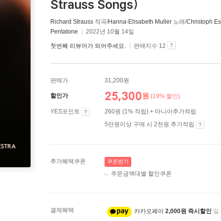
Strauss Songs)
Richard Strauss
작곡/
Hanna-Elisabeth Muller
노래/
Christoph E
Pentatone
2022년 10월 14일
첫번째 리뷰어가 되어주세요.
판매지수 12
판매가
31,200원
25,300
원
할인가
(19% 할인)
YES포인트
260원 (1% 적립) + 마니아추가적립
5만원이상 구매 시 2천원 추가적립
추가혜택쿠폰
쿠폰받기
주문금액대별 할인쿠폰
결제혜택
카카오페이
2,000원 즉시할인
일