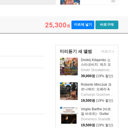
AD
25,300
카트에 넣기
바로구매
원
미리듣기 새 앨범
더보기
Dmitrij Kitajenko 쇼
스타코비치: 재즈 모
음곡, 발레 모음곡, 협
Dmitri Shostakovich 작곡 외 6명
주곡들
39,000
원
(19% 할인)
(Shostakovich: Jazz
Suite; Ballet Suites;
Roberto Minczuk 과
Concertos)
르니에리: 오페라 &
관현악 작품집
Camargo Guarnieri 작곡 외 2명
(Guarnieri: Pedro
19,500
원
(19% 할인)
Malazarte)
Virgile Barthe (바르
질 바르트) - Guitar
Recital (기타 리사이
Domenico Scarlatti 작곡 외 5명
틀)
19,500
원
(19% 할인)