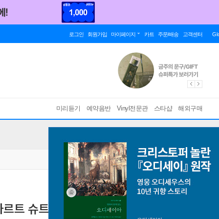
로그인
회원가입
마이페이지
카트
주문/배송
고객센터
Gl
미리듣기
예약음반
Vinyl전문관
스타샵
해외구매
 리하르트 슈트라우스 가곡집 (Sinnbild -