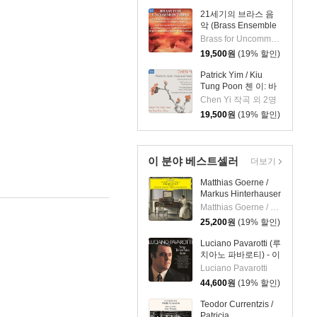
21세기의 브라스 음
악 (Brass Ensemble
Music - 21st Century)
Brass for Uncommon Times 실내악
19,500
원
(19% 할인)
Patrick Yim / Kiu
Tung Poon 첸 이: 바
이올린, 비올라, 피아
Chen Yi 작곡 외 2명
노 작품집 (Chen Yi:
19,500
원
(19% 할인)
Works For Violin,
Viola And Piano)
이 분야 베스트셀러
더보기
Matthias Goerne /
Markus Hinterhauser
슈만: 황혼 (가곡집)
Matthias Goerne / Markus Hinterhauser
(Schumann:
25,200
원
(19% 할인)
Zwielicht)
Luciano Pavarotti (루
치아노 파바로티) - 이
탈리아 오페라 리마스
Luciano Pavarotti
터 (Tenor Arias From
44,600
원
(19% 할인)
Italian Opera) [LP]
Teodor Currentzis /
Patricia