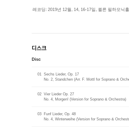
레코딩: 2019년 12월, 14, 16-17일, 쾰른 필하모닉
디스크
Disc
01
Sechs Lieder, Op. 17
No. 2, Standchen (Arr. F. Mottl for Soprano & Orch
02
Vier Lieder Op. 27
No. 4, Morgen! (Version for Soprano & Orchestra)
03
Funf Lieder, Op. 48
No. 4, Winterweihe (Version for Soprano & Orchest