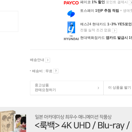
페이코
1% 할인
포인트 결제시
토스페이
1만P 추첨 적립
+ 생애
예스24 현대카드
1~3% YES포
전월 실적 조건 없음
현대백화점카드
앱카드 발급시 1
배송안내
배송비 : 무료
중고상품
이 상품을 팔기
판매요청하기