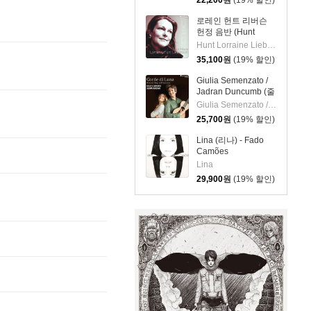
22,200
원
(19% 할인)
로레인 헌트 리버슨
헌정 음반 (Hunt
Lorraine Lieberson
Hunt Lorraine Lieberson
Tribute)
35,100
원
(19% 할인)
Giulia Semenzato /
Jadran Duncumb (줄
리아 세멘자토 / 자드
Giulia Semenzato / Jadran Duncumb
란 둔쿰브) - 낭만 가
25,700
원
(19% 할인)
곡과 칸초네타
(Romantics Songs
Lina (리나) - Fado
And Canzonette)
Camões
Lina
29,900
원
(19% 할인)