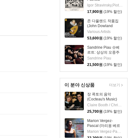
Kopatchinskaja 차이
Igor Stravinsky,Piotr I. Tchaikovsky,Patricia Kopatchinskaja,Teodor Currentzis,MusicAeterna
코프스키: 바이올린
17,900
원
(19% 할인)
협주곡 / 스트라빈스
키: 결혼 - 테오도르 쿠
존 다울랜드 작품집
렌치스
(John Dowland
Songs) [10CD 박스
Various Artists
세트]
53,600
원
(19% 할인)
Sandrine Piau 슈베
르트: 상상의 오중주
(Schubert: Quintette
Sandrine Piau
imaginaire)
21,500
원
(19% 할인)
이 분야 신상품
더보기
장 콕토의 음악
(Cocteau's Music)
Claire Booth / Christopher Glynn
25,700
원
(19% 할인)
Marion Vergez-
Pascal (마리옹 베르
제-파스칼) - 사랑과
Marion Vergez-Pascal
꽃 (Amor Y Flores)