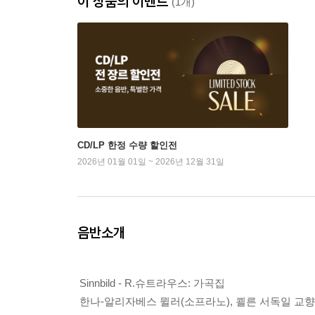
이 상품의 이벤트
(1개)
CD/LP 한정 수량 할인전
2026년 01월 01일 ~ 2026년 12월 31일
음반소개
Sinnbild - R.슈트라우스: 가곡집
한나-알리자베스 뮐러(소프라노), 쾰른 서독일 교