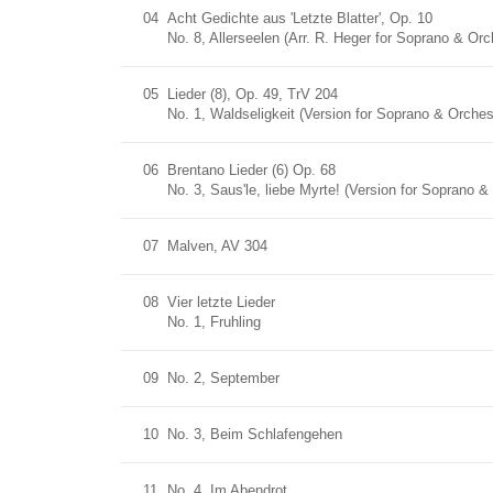
04
Acht Gedichte aus 'Letzte Blatter', Op. 10
No. 8, Allerseelen (Arr. R. Heger for Soprano & Orc
05
Lieder (8), Op. 49, TrV 204
No. 1, Waldseligkeit (Version for Soprano & Orches
06
Brentano Lieder (6) Op. 68
No. 3, Saus'le, liebe Myrte! (Version for Soprano &
07
Malven, AV 304
08
Vier letzte Lieder
No. 1, Fruhling
09
No. 2, September
10
No. 3, Beim Schlafengehen
11
No. 4, Im Abendrot