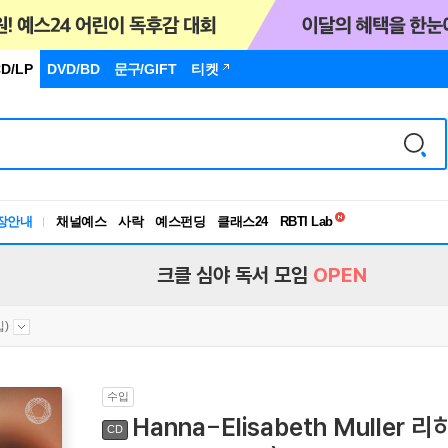
D/LP
DVD/BD
문구
/GIFT
티켓
독서유형검사
RBTI Lab
장안내
채널예스
사락
예스펀딩
클래스24
독서유형검사
크클 심야 독서 모임
OPEN
입)
수입
Hanna-Elisabeth Muller
CD