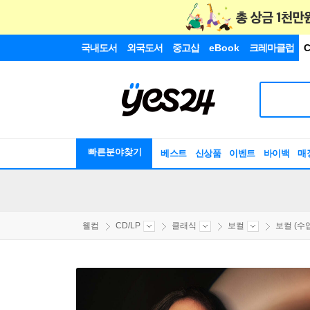
국내도서
외국도서
중고샵
eBook
크레마클럽
C
빠른분야찾기
베스트
신상품
이벤트
바이백
매
웰컴
CD/LP
클래식
보컬
보컬 (수