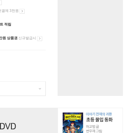
첫결제 3천원
인트 적립
만원 상품권
신규발급시