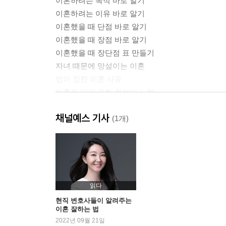
이혼하려는 목적 바로 알기
이혼하려는 이유 바로 알기
이혼했을 때 단점 바로 알기
이혼했을 때 장점 바로 알기
이혼했을 때 장단점 표 만들기
자녀 때문에 망설이는 이혼
법이 정한 이혼 사유
이혼을 막기 위한 최선의 노력
채널예스 기사
PART 2. 이혼 준비 - 이혼 이후의 삶부터 치밀하
(1개)
필요한 것은 용기와 경제력
새 거주지 물색할 때 고려 사항
이혼 후 생활비 예상하기
이혼 준비 비용 마련하기
읽다
앞으로 달라질 하루 일과 대비하기
현직 변호사들이 알려주는
이혼 잘하는 법
변호사 선임을 꼭 해야 할까
2022년 09월 21일
시간과 돈을 아끼는 변호사 상담 방법