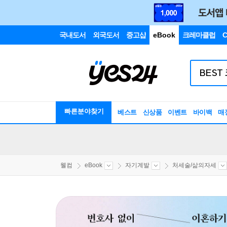
국내도서
외국도서
중고샵
eBook
크레마클럽
C
빠른분야찾기
베스트
신상품
이벤트
바이백
매
웰컴
eBook
자기계발
처세술/삶의자세