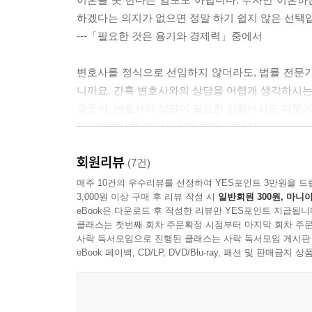
하겠다는 의지가 없으면 정말 하기 쉽지 않은 선택
---「필요한 것은 용기와 경제력」중에서
변호사를 정식으로 선임하지 않더라도, 법률 전문가
니까요. 간혹 변호사와의 상담을 어렵게 생각하시는 
곪듯이, 변호사와 상담이 필요한 상황에서도 머뭇
---「변호사를 꼭 선임해야 할까」중에서
회원리뷰
지나간 아픈 일에만 매몰되어 있을 수는 없습니다. 
(7건)
우자의 부정행위를 용서하고자 할 때, 꼭 기억해야 
매주 10건의 우수리뷰를 선정하여 YES포인트 3만원을 드
3,000원 이상 구매 후 리뷰 작성 시
일반회원 300원, 마니아
---「배우자의 외도를 용서하고 싶을 때」중에서
eBook은 다운로드 후 작성한 리뷰만 YES포인트 지급됩니
클래스는 첫번째 회차 주문확정 시점부터 마지막 회차 주문
이혼 소송을 하거나 형사 고소까지는 하지 않겠다고
사락 독서모임으로 진행된 클래스는 사락 독서모임 게시판
는데 이때도 폭행의 증거는 큰 도움이 됩니다. 가정
eBook 페이백, CD/LP, DVD/Blu-ray, 패션 및 판매금
고 몸도 마음도 다쳐 당장 증거를 남겨야겠다는 생각
를 하려고 할 때, 폭행 당시의 증거가 필요하다는 
---「폭행 증거 수집하기」중에서