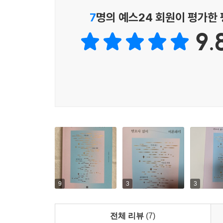
7
명의 예스24 회원이 평가한
양육권자가 지정되기 전에도 주의해야 할 사항이 있
9.
다. 신세 한탄이나 경제적인 걱정을 늘어놓거나 죽
향을 끼칠 뿐 아니라, 양육권 소송에도 불리하게 작
---「양육권자 결정 시 금기 사항」중에서
양육권 상담을 할 때, “현재 평온하게 자녀를 양
이집 앞에서 기다렸다가 데려오면 안 되냐”고 물으
는 상담 내용을 잘못 이해하신 겁니다. ‘평온하게’
육을 하고 있는 게 아닙니다. 법원은 결국 아이의
불리하게 작용할 거예요.
---「법원의 양육권자 결정 기준」중에서
시가에서 “너희 들이 가정을 꾸린다기에 보태줬던 
9
3
3
다 생각하는데, 아내는 이제 집은 부부 재산이니 
시나요. 결론부터 말씀드리면 법원은 서는 며느리
전체 리뷰
(7)
요. 왜 그럴까요? 부모님 말씀에 단서가 있습니다. 