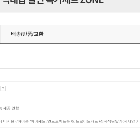
배송/반품/교환
기
능 제공 안함
모니터 미지원) /아이폰 /아이패드 /안드로이드폰 /안드로이드패드 /전자책단말기(저사양 기