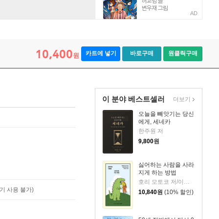
AD
10,400
카트에 넣기
바로구매
원클릭구매
원
이 분야 베스트셀러
더보기
오늘을 빼앗기는 당신
에게, 세네카
한주원 저
9,800
원
싫어하는 사람을 사라
지게 하는 방법
호리 모토코 저/이은혜 역
기 사용 불가)
10,840
원
(10% 할인)