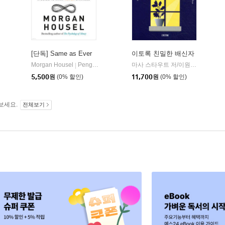
[단독] Same as Ever
이토록 친밀한 배신자
Morgan Housel
Penguin Publishing Group
마사 스타우트 저/이원천 역
사계절
|
|
5,500
원
(0% 할인)
11,700
원
(0% 할인)
보세요.
전체보기