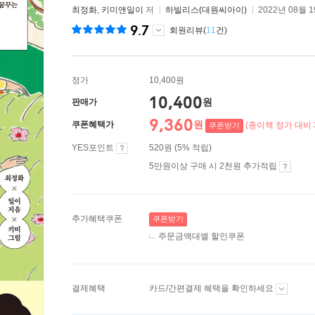
최정화
,
키미앤일이
저
하빌리스(대원씨아이)
2022년 08월 
9.7
회원리뷰(
11
건)
정가
10,400원
10,400
원
판매가
9,360
원
쿠폰혜택가
(종이책 정가 대비 
쿠폰받기
YES포인트
520원 (5% 적립)
5만원이상 구매 시 2천원 추가적립
추가혜택쿠폰
쿠폰받기
주문금액대별 할인쿠폰
결제혜택
카드/간편결제 혜택을 확인하세요