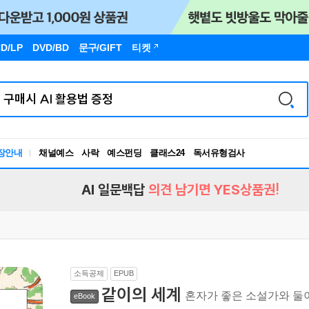
D/LP
DVD/BD
문구
/GIFT
티켓
장안내
채널예스
사락
예스펀딩
클래스24
독서유형검사
RBTI Lab
독서유형검사
AI 일문백답
의견 남기면 YES상품권!
소득공제
EPUB
같이의 세계
혼자가 좋은 소설가와 둘
eBook