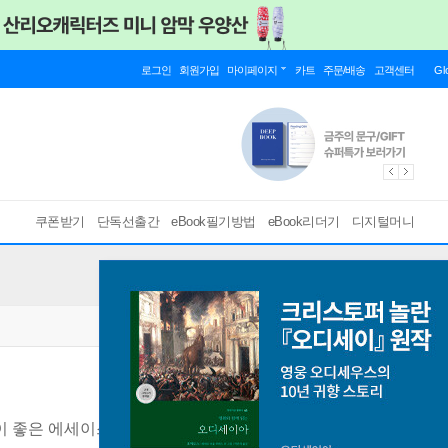
로그인
회원가입
마이페이지
카트
주문/배송
고객센터
Gl
쿠폰받기
단독선출간
eBook필기방법
eBook리더기
디지털머니
이 좋은 에세이스트가 꿈꾸는 인간관계론
[ EPUB ]