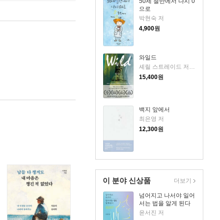
50세 절반에서 다시 0
으로
박현숙 저
4,900
원
와일드
셰릴 스트레이드 저/우진하 역
15,400
원
백지 앞에서
최은영 저
12,300
원
이 분야 신상품
더보기
넘어지고 나서야 일어
서는 법을 알게 된다
윤서진 저