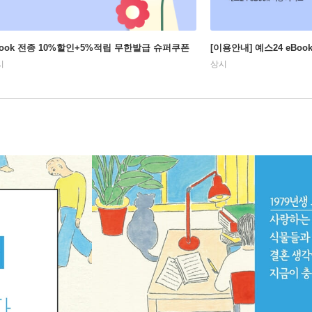
Book 전종 10%할인+5%적립 무한발급 슈퍼쿠폰
[이용안내] 예스24 eBo
시
상시