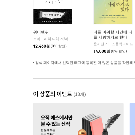
위버멘쉬
너를 미워할 시간에 나
를 사랑하기로 했다
프리드리히 니체 저/어나니머스 역
떠오름
|
윤서진 저
스몰빅라이프
|
12,460
원
(0% 할인)
14,000
원
(0% 할인)
검색 페이지에서 선택된 태그에 등록된 더 많은 상품을 확인해 
이 상품의 이벤트
(13개)