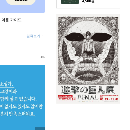
4,500
원
ok 이용 가이드
펼쳐보기
1
/6