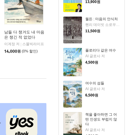
13,900
원
월든 : 마음의 안식처
헨리 데이빗 소로우 저/최주언 역/이지연 그림
11,500
원
남들 다 챙겨도 내 마음
은 챙긴 적 없었다
 출판사
이계정 저
스몰빅라이프
|
플로리다 같은 여수
14,000
원
(0% 할인)
AI 글로사 저
4,500
원
여수의 섬들
AI 글로사 저
6,500
원
책을 좋아하면 그 어
떤 인생도 부럽지 않
다
AI 글로사 저