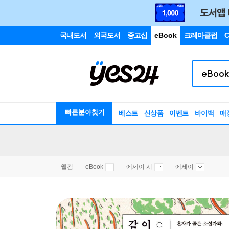
국내도서
외국도서
중고샵
eBook
크레마클럽
C
빠른분야찾기
베스트
신상품
이벤트
바이백
매
웰컴
eBook
에세이 시
에세이