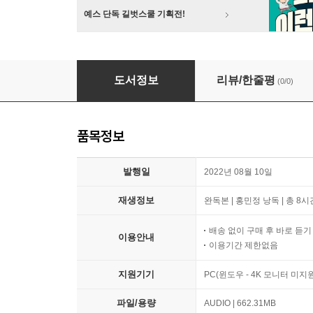
예스 단독 길벗스쿨 기획전!
오페라가 뭐길래?
도서정보
리뷰/한줄평
(0/0)
품목정보
발행일
2022년 08월 10일
재생정보
완독본 | 홍민정 낭독 | 총 8시
배송 없이 구매 후 바로 듣
이용안내
이용기간 제한없음
지원기기
PC(윈도우 - 4K 모니터 미
파일/용량
AUDIO | 662.31MB