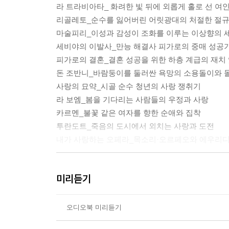
라 트라비아타_ 화려한 빛 뒤에 외롭게 홀로 선 여
리골레토_순수를 잃어버린 어릿광대의 처절한 절
마술피리_이성과 감성이 조화를 이루는 이상향의 
세비야의 이발사_만능 해결사 피가로의 중매 성공
피가로의 결혼_결혼 성공을 위한 하층 계급의 재치
돈 조반니_바람둥이를 둘러싼 욕망의 소용돌이와 
사랑의 묘약_시골 순수 청년의 사랑 쟁취기
라 보엠_봄을 기다리는 사람들의 우정과 사랑
카르멘_불꽃 같은 여자를 향한 순애와 집착
투란도트_죽음의 도시에서 외치는 사랑과 도전
내가 사랑하는 오페라_목소리·오르페오와 에우리디
커튼콜_오페라, 음악, 예술의 힘
미리듣기
오디오북 미리듣기