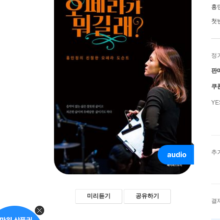
홍
첫
정
판
쿠
Y
추
미리듣기
공유하기
결