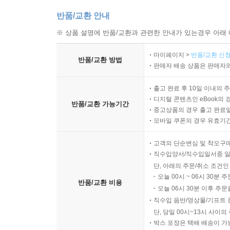
반품/교환 안내
※ 상품 설명에 반품/교환과 관련한 안내가 있는경우 아래 
마이페이지 >
반품/교환 신청
반품/교환 방법
판매자 배송 상품은 판매자와
출고 완료 후 10일 이내의 
디지털 콘텐츠인 eBook의 
반품/교환 가능기간
중고상품의 경우 출고 완료일
모바일 쿠폰의 경우 유효기간(
고객의 단순변심 및 착오구
직수입양서/직수입일서중 일
단, 아래의 주문/취소 조건인
오늘 00시 ~ 06시 30분 
반품/교환 비용
오늘 06시 30분 이후 주문
직수입 음반/영상물/기프트 
단, 당일 00시~13시 사이
박스 포장은 택배 배송이 가