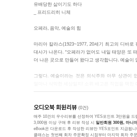
유배당한 삶이기도 하다
_ 프리드리히 니체
오페라, 음악, 예술의 힘
마리아 칼라스(1923~1977, 20세기 최고의 
대사가 나온다. “오페라가 없어도 내일 태양은 또 떠
더 나은 곳으로 만들어 왔다고 생각합니다. 예술이 
그렇다. 예술이라는 것은 의식주와 아무 상관이 없
얼마나 삭막한 세상일지! 소위 배고픈 직업을 택한 
음악은 통역이 필요 없는 언어라고 한다. 외국어,
오디오북 회원리뷰
파고들어 사람들의 상처 난 마음을 달래 주는 힘
(0건)
연출 기법, 노래 가사 설명 등 다양한 읽을거리가
매주 10건의 우수리뷰를 선정하여 YES포인트 3만원을 드
3,000원 이상 구매 후 리뷰 작성 시
일반회원 300원, 마니아
모든 관객들에게 전하는 선물 같은 책이다.
eBook은 다운로드 후 작성한 리뷰만 YES포인트 지급됩니
클래스는 첫번째 회차 주문확정 시점부터 마지막 회차 주문