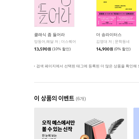
클래식 좀 들어라
더 송라이터스
망둥어,해달 저
더스퀘어
김영대 저
문학동네
|
|
13,590
원
(10% 할인)
14,900
원
(0% 할인)
검색 페이지에서 선택된 태그에 등록된 더 많은 상품을 확인해 
이 상품의 이벤트
(6개)