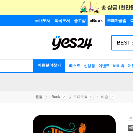
국내도서
외국도서
중고샵
eBook
크레마클럽
C
빠른분야찾기
베스트
신상품
이벤트
바이백
매
웰컴
eBook
오디오북
예술
소
eB