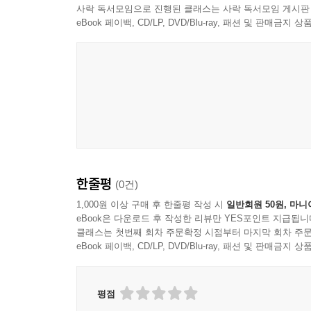
사락 독서모임으로 진행된 클래스는 사락 독서모임 게시판
■ 작가의 말
eBook 페이백, CD/LP, DVD/Blu-ray, 패션 및 판매금
나는 소위 말하는 ‘이대 나온 여자’다. 어느 유명
인문대학의 꽃인 불어불문학이라는 전공까지 보태지면
언뜻 평범하지 않은 이력으로 보일 수 있지만, 나 
생각해 보면 내 꿈은 공연 포스터 한 장에서 시작
초등학생이었던 나는 그 가수에 대해서는 아무것도 
오페라와의 첫 만남이었다. 오페라 음악의 아름다움
한줄평
(0건)
나는 왜 오페라를 하는가? 처음에는 대학에서 배
1,000원 이상 구매 후 한줄평 작성 시
일반회원 50원, 마니
eBook은 다운로드 후 작성한 리뷰만 YES포인트 지급됩니
연극, 뮤지컬, 오페라를 다 경험해 보고도 오페라
클래스는 첫번째 회차 주문확정 시점부터 마지막 회차 주문
없는 매력이 있기 때문이다. 오페라 연출가는 작품
eBook 페이백, CD/LP, DVD/Blu-ray, 패션 및 판매금
이러한 나눔과 훈련 끝에 그 발걸음이 극장까지 
소망한다.
평점