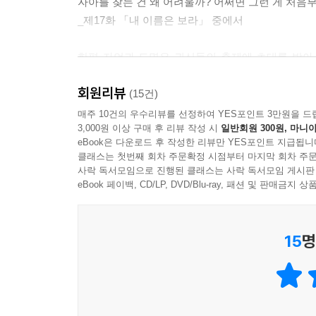
자아를 찾는 건 왜 어려울까? 어쩌면 그런 게 처음
_제17화 「내 이름은 보라」 중에서
한편 자언과 도명은 귀신들의 축제에 초대를 받아 
즐거움을 곱씹으며 문득 상상할 수 없는 윤회의 끝,
회원리뷰
(15건)
"내는… 살아 있어서 좋은 거 같다. 제대로 살아볼
매주 10건의 우수리뷰를 선정하여 YES포인트 3만원을 드
3,000원 이상 구매 후 리뷰 작성 시
일반회원 300원, 마니아
근데 일 년은 너무 짧은 거 있제… 시간이 가는 게 너
eBook은 다운로드 후 작성한 리뷰만 YES포인트 지급됩니
"그건 안 돼. 그런 마음은 잘못됐어. 넌 극락에 가야 
클래스는 첫번째 회차 주문확정 시점부터 마지막 회차 주문
너 같은 사람은 행복해져야 돼. 난 박자언 네가 힘들
사락 독서모임으로 진행된 클래스는 사락 독서모임 게시판
_제18화 「어두운 밤의 축제」 중에서
eBook 페이백, CD/LP, DVD/Blu-ray, 패션 및 판매금
반복되는 고통 속에서도 살아 있는 즐거움을 느끼는
15
명
하지만 서로를 향한 마음을 확인한 두 사람은 이내
사랑하는 모든 것도 변하기 마련이라는 단 하나의 진
『극락왕생』 속 찬란한 밤의 이야기를 만나보자.