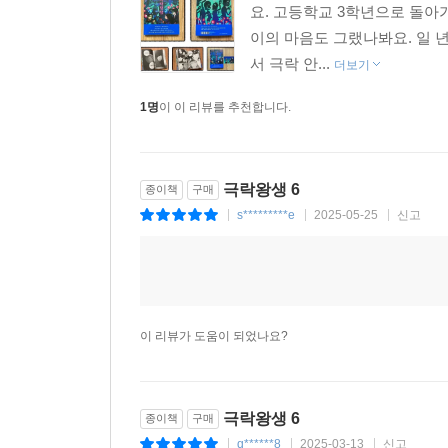
요. 고등학교 3학년으로 돌아
이의 마음도 그랬나봐요. 일 
서 극락 안...
더보기
1명
이 이 리뷰를 추천합니다.
극락왕생 6
종이책
구매
s*********e
2025-05-25
신고
|
|
|
이 리뷰가 도움이 되었나요?
극락왕생 6
종이책
구매
q******8
2025-03-13
신고
|
|
|