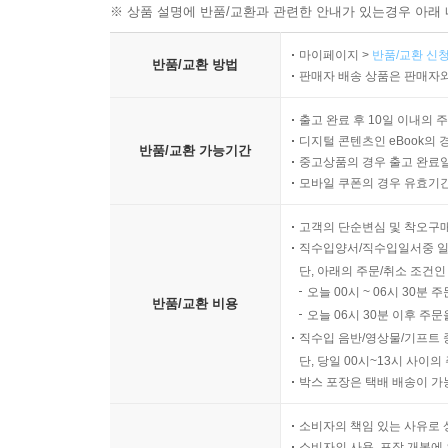
※ 상품 설명에 반품/교환과 관련한 안내가 있는경우 아래 
마이페이지 >
반품/교환 신청
반품/교환 방법
판매자 배송 상품은 판매자와
출고 완료 후 10일 이내의 
디지털 콘텐츠인 eBook의 
반품/교환 가능기간
중고상품의 경우 출고 완료일
모바일 쿠폰의 경우 유효기간(
고객의 단순변심 및 착오구
직수입양서/직수입일서중 일
단, 아래의 주문/취소 조건인
오늘 00시 ~ 06시 30분 
반품/교환 비용
오늘 06시 30분 이후 주문
직수입 음반/영상물/기프트 
단, 당일 00시~13시 사이
박스 포장은 택배 배송이 가
소비자의 책임 있는 사유로 
소비자의 사용, 포장 개봉에 