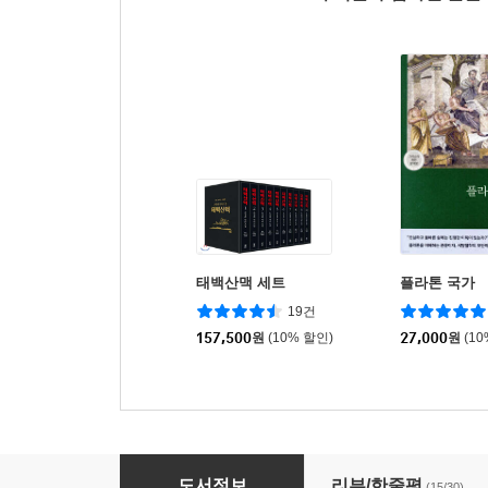
태백산맥 세트
플라톤 국가
19건
157,500
원
(10% 할인)
27,000
원
(1
극락왕생 6
도서정보
리뷰/한줄평
(15/30)