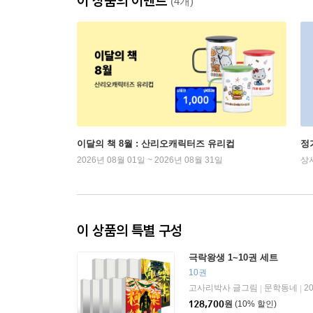
이 상품의 이벤트
(4개)
이달의 책 8월 : 산리오캐릭터즈 유리컵
정
2026년 08월 01일 ~ 2026년 08월 31일
상
이 상품의 특별 구성
극락왕생 1~10권 세트
10권
고사리박사 글그림
문학동네
2
|
|
128,700
원
(10% 할인)