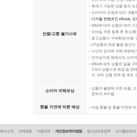
복제가 가능한 상품 등의 포장을 
소비자의 요청에 따라 개별
디지털 컨텐츠인 eBook, 
eBook 대여 상품은 대여 기
모바일 쿠폰 등록 후 취소/환
반품/교환 불가사유
중고상품이 구매확정(자동 
LP상품의 재생 불량 원인이 기
시간의 경과에 의해 재판매가
전자상거래 등에서의 소비자
eBook 세트 상품은 일괄 
1개의 상품으로 취급 및 판매
우, 세트 상품 전부 및 세트
상품의 불량에 의한 반품, 교
소비자 피해보상
준하여 처리됨
환불 지연에 따른 배상
대금 환불 및 환불 지연에 
회사소개
인재채용
이용약관
개인정보처리방침
청소년보호정책
도서홍보안내