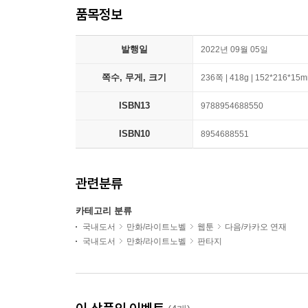
품목정보
발행일
2022년 09월 05일
쪽수, 무게, 크기
236쪽 | 418g | 152*216*15
ISBN13
9788954688550
ISBN10
8954688551
관련분류
카테고리 분류
국내도서
만화/라이트노벨
웹툰
다음/카카오 연재
국내도서
만화/라이트노벨
판타지