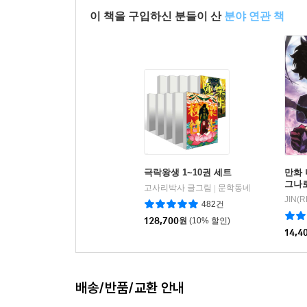
이 책을 구입하신 분들이 산
분야 연관 책
극락왕생 1~10권 세트
만화 
그나로
고사리박사 글그림
문학동네
|
482건
128,700
원
(10% 할인)
14,4
배송/반품/교환 안내