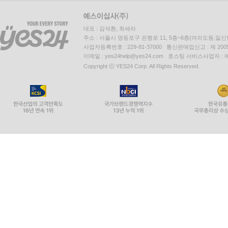
대표 : 김석환, 최세라
주소 : 서울시 영등포구 은행로 11, 5층~6층(여의도동,일신
사업자등록번호 : 229-81-37000 통신판매업신고 : 제 200
이메일 : yes24help@yes24.com 호스팅 서비스사업자 :
Copyright ⓒ YES24 Corp. All Rights Reserved.