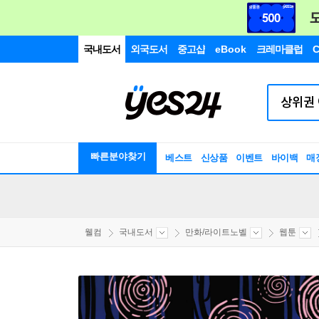
국내도서
외국도서
중고샵
eBook
크레마클럽
C
빠른분야찾기
베스트
신상품
이벤트
바이백
매
웰컴
국내도서
만화/라이트노벨
웹툰