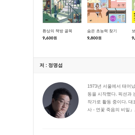
환상의 책방 골목
숨은 초능력 찾기
9,600
원
9,800
원
9
저 :
정명섭
1973년 서울에서 태어
동을 시작했다. 픽션과 
작가로 활동 중이다. 대
사 - 연꽃 죽음의 비밀』