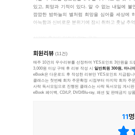
있고, 희망과 기적이 있다. 알 수 없는 내일에 
깜깜한 밤하늘의 별처럼 희망을 심어줄 세상에 
아늑함과 신비로운 분위기에 잠시 취하고 훗날 추억
시간이 흘러도 잊히지 않는 공간,
우리 모두의 이야기가 있는 그곳
회원리뷰
파리를 사랑하는 사람들에게 이제는 성지가 되어버린
(11건)
지드 등 많은 작가들에게 사랑 받았던 곳이다. 흥미
매주 10건의 우수리뷰를 선정하여 YES포인트 3만원을 드
3,000원 이상 구매 후 리뷰 작성 시
일반회원 300원, 마니아
책방은 단순히 책을 사고파는 공간이 아니다. 작
eBook은 다운로드 후 작성한 리뷰만 YES포인트 지급됩니
책방과 빙글빙글 괴물〉에서는 자발적 아웃사이더
클래스는 첫번째 회차 주문확정 시점부터 마지막 회차 주문
놀림받던 미지에게는 자신도 몰랐던 숨겨진 재능이
사락 독서모임으로 진행된 클래스는 사락 독서모임 게시판
기억해 주지 않는 책들이 모여 있는 무덤 책방이라
eBook 페이백, CD/LP, DVD/Blu-ray, 패션 및 판매금
우울해하지만, 비관하지 않고 스스로 이야기를 써
않기 위해 무리해서 핑크래빗백을 구하러 다니던
11
명
벗어나지 않으려는 마음에 자기 의지를 포기한다면,
책을 끔찍하게 싫어하는 아이 이든에게 책 읽는 
가진 해환이 좌절감을 극복하고 다시 꿈을 간직하게