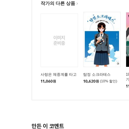
작가의 다른 상품
사랑은 체중계를 타고
탐정 소크라테스
1
기
11,060
원
10,620
원
(10% 할인)
1
만든 이 코멘트