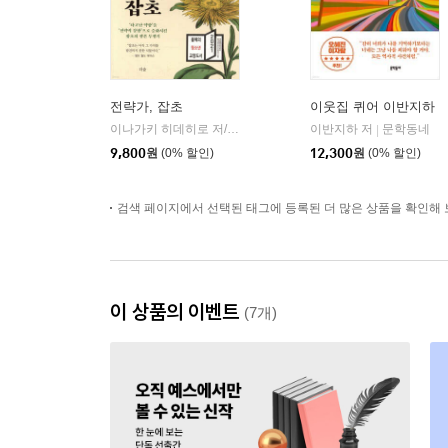
전략가, 잡초
이웃집 퀴어 이반지하
이나가키 히데히로 저/김소영 역/김진옥 감수
이반지하 저
더숲
문학동네
|
|
9,800
원
(0% 할인)
12,300
원
(0% 할인)
검색 페이지에서 선택된 태그에 등록된 더 많은 상품을 확인해 
이 상품의 이벤트
(7개)