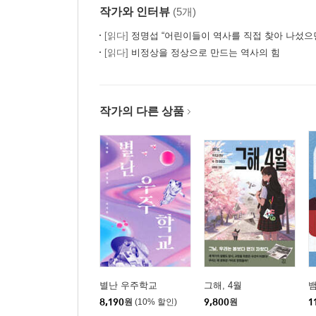
작가와 인터뷰
(5개)
[읽다]
정명섭 “어린이들이 역사를 직접 찾아 나섰으면 
[읽다]
비정상을 정상으로 만드는 역사의 힘
작가의 다른 상품
별난 우주학교
그해, 4월
8,190
원
(10% 할인)
9,800
원
1