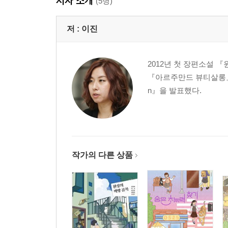
저자 소개
(5명)
저 :
이진
2012년 첫 장편소설
『아르주만드 뷰티살롱』 ,
n』을 발표했다.
작가의 다른 상품