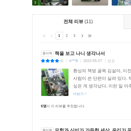
3
전체 리뷰
(11)
1
2
3
책을 보고 나니 생각나서
종이책
n***8
2022-05-27
신고
|
|
|
환상의 책방 골목 김설아, 이진,
사람이 쓴 단편이 실려 있다. 
싶은 게 생각났다. 이런 일 아
더보기
6명
이 이 리뷰를 추천합니다.
모험과 신비가 가득한 세상, 우리가 
종이책