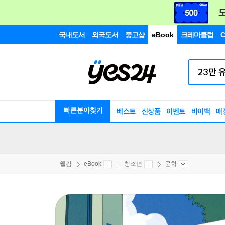
국내도서
외국도서
중고샵
eBook
크레마클럽
C
빠른분야찾기
베스트
신상품
이벤트
바이백
매
웰컴
eBook
청소년
문학