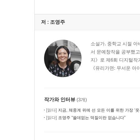
저 :
조영주
소설가. 중학교 시절 아
서 문예창작을 공부했고,
지》로 제6회 디지털작
《유리가면: 무서운 아이
작가와 인터뷰
(3개)
[읽다]
지금, 체중계 위에 선 모든 이를 위한 가장 ‘웃픈’ 다
[읽다]
조영주 “쓸데없는 덕질이란 없습니다”