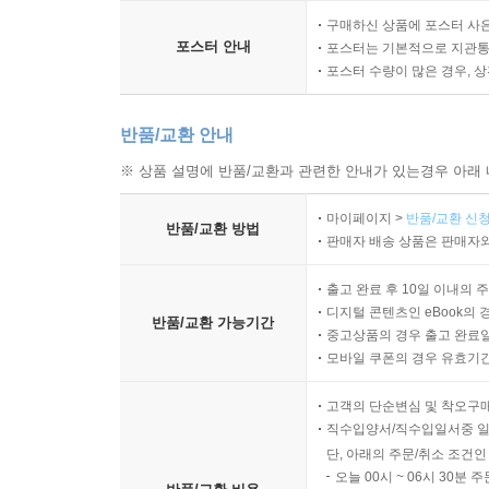
구매하신 상품에 포스터 사은
포스터 안내
포스터는 기본적으로 지관통에
포스터 수량이 많은 경우, 
반품/교환 안내
※ 상품 설명에 반품/교환과 관련한 안내가 있는경우 아래 
마이페이지 >
반품/교환 신청
반품/교환 방법
판매자 배송 상품은 판매자와
출고 완료 후 10일 이내의 
디지털 콘텐츠인 eBook의 
반품/교환 가능기간
중고상품의 경우 출고 완료일
모바일 쿠폰의 경우 유효기간(
고객의 단순변심 및 착오구
직수입양서/직수입일서중 일
단, 아래의 주문/취소 조건인
오늘 00시 ~ 06시 30분 