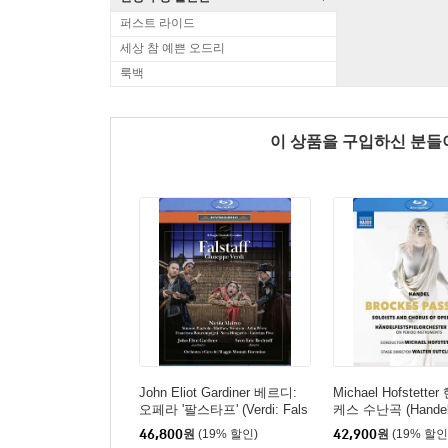
퍼스트 라이드
세상 참 예쁜 오드리
룩백
이 상품을 구입하신 분
John Eliot Gardiner 베르디:
Michael Hofstett
오페라 '팔스타프' (Verdi: Fals
케스 수난곡 (Handel:
taff)
s Passion)
46,800
원
(19% 할인)
42,900
원
(19% 할인