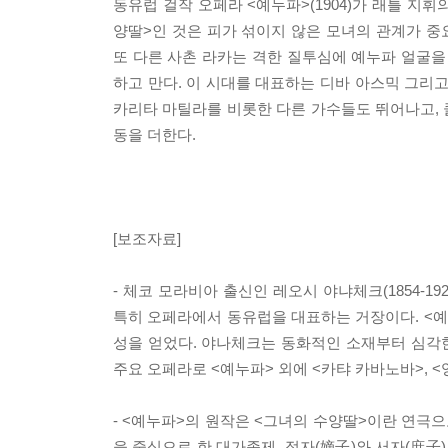
동유럽 걸작 오페라 <예누파>(1904)가 래틀 지
양딸>인 것은 피가 섞이지 않은 모녀의 관계가 
또 다른 사촌 라카는 격한 질투심에 예누파 얼굴을
하고 만다. 이 시대를 대표하는 디바 아스믹 그리
카리타 마틸라를 비롯한 다른 가수들도 뛰어나고,
동을 더한다.
[보조자료]
- 체코 모라비아 출신인 레오시 야냐체크(1854-1
특히 오페라에서 동유럽을 대표하는 거장이다. <예누
성을 얻었다. 야나체크는 동화적인 소재부터 심각
주요 오페라로 <예누파> 외에 <카탸 카바노바>, <
- <예누파>의 원작은 <그녀의 수양딸>이란 연극
을 중심으로 한 대가족제, 적자(嫡子)와 서자(庶子