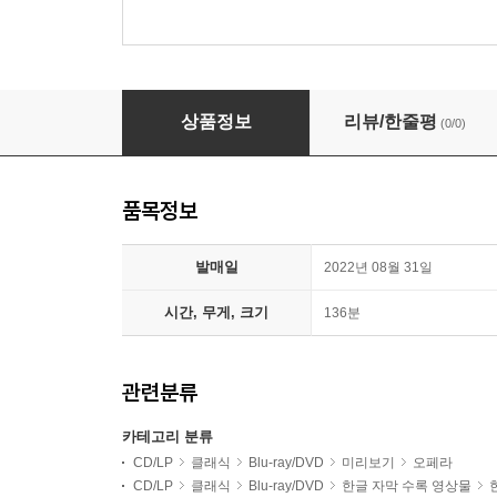
Henrik Nanasi 야나체크: 오페라 '예누파' (Janac
상품정보
리뷰/한줄평
(0/0)
품목정보
발매일
2022년 08월 31일
시간, 무게, 크기
136분
관련분류
카테고리 분류
CD/LP
클래식
Blu-ray/DVD
미리보기
오페라
CD/LP
클래식
Blu-ray/DVD
한글 자막 수록 영상물