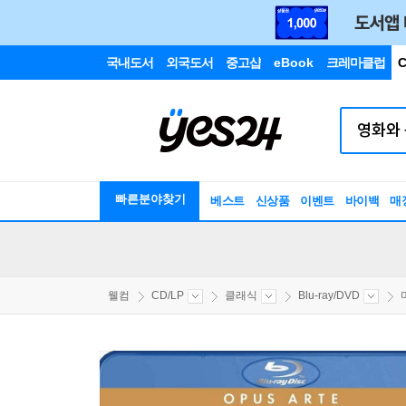
국내도서
외국도서
중고샵
eBook
크레마클럽
C
빠른분야찾기
베스트
신상품
이벤트
바이백
매
웰컴
CD/LP
클래식
Blu-ray/DVD