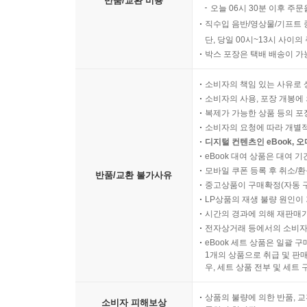
반품/교환 비용
오늘 06시 30분 이후 주문
직수입 음반/영상물/기프트 
단, 당일 00시~13시 사이
박스 포장은 택배 배송이 가
소비자의 책임 있는 사유로 
소비자의 사용, 포장 개봉에 
복제가 가능한 상품 등의 포장을 
소비자의 요청에 따라 개별
디지털 컨텐츠인 eBook, 
eBook 대여 상품은 대여 기
모바일 쿠폰 등록 후 취소/환
반품/교환 불가사유
중고상품이 구매확정(자동 
LP상품의 재생 불량 원인이 기
시간의 경과에 의해 재판매가
전자상거래 등에서의 소비자
eBook 세트 상품은 일괄 
1개의 상품으로 취급 및 판매
우, 세트 상품 전부 및 세트
상품의 불량에 의한 반품, 교
소비자 피해보상