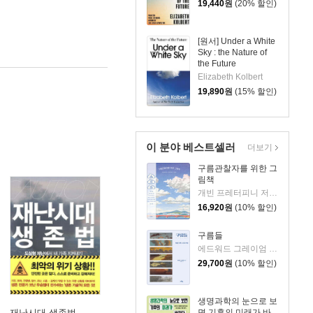
19,440
원
(20% 할인)
[원서] Under a White
Sky : the Nature of
the Future
Elizabeth Kolbert
19,890
원
(15% 할인)
이 분야 베스트셀러
더보기
구름관찰자를 위한 그
림책
개빈 프레터피니 저/윌리엄 그릴 그림/김성훈 역
16,920
원
(10% 할인)
구름들
에드워드 그레이엄 저/서정아 역
29,700
원
(10% 할인)
생명과학의 눈으로 보
면 기후의 미래가 바
재난시대 생존법