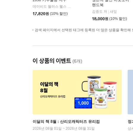
핸드북
데이비드 월러스 웰스 저/김재경 역
추수밭
|
김종도 저
새잎
|
17,820
원
(10% 할인)
18,000
원
(10% 할인)
검색 페이지에서 선택된 태그에 등록된 더 많은 상품을 확인해 
이 상품의 이벤트
(6개)
이달의 책 8월 : 산리오캐릭터즈 유리컵
정
2026년 08월 01일 ~ 2026년 08월 31일
상