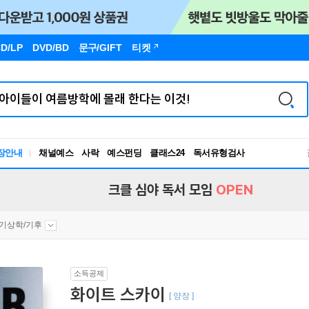
D/LP
DVD/BD
문구
/GIFT
티켓
독서유형검사
장안내
채널예스
사락
예스펀딩
클래스24
RBTI Lab
독서유형검사
크클 심야 독서 모임
OPEN
기상학/기후
소득공제
화이트 스카이
[ 양장 ]