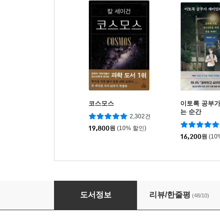
코스모스
이토록 공부
는 순간
2,302건
19,800
원
(10% 할인)
16,200
원
(10
화이트 스카이
도서정보
리뷰/한줄평
(48/10)