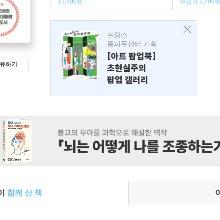
12,600원
매입가 2,700
프랑스
퐁피두센터 기획
[아트 팝업북]
유하기
초현실주의
팝업 갤러리
들이
함께 산 책