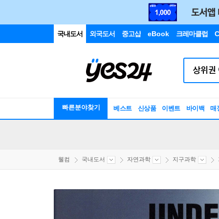
국내도서
외국도서
중고샵
eBook
크레마클럽
C
빠른분야찾기
베스트
신상품
이벤트
바이백
매
웰컴
국내도서
자연과학
지구과학