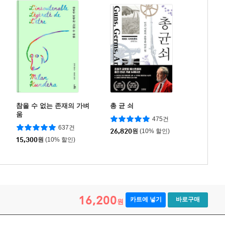
참을 수 없는 존재의 가벼
총 균 쇠
움
475건
637건
26,820
원
(10% 할인)
15,300
원
(10% 할인)
16,200
카트에 넣기
바로구매
원