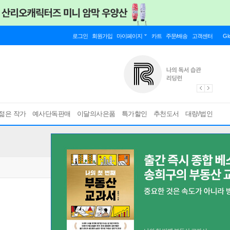
로그인
회원가입
마이페이지
카트
주문/배송
고객센터
Gl
젊은 작가
예사단독판매
이달의사은품
특가할인
추천도서
대량/법인