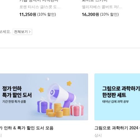
로렌 타시스 글/스콧 도슨 그림/오현주 역
초록개구리
엘리자베스 콜버트 저/김보영 역
|
|
11,250
원
(10% 할인)
16,200
원
(10% 할인)
보세요.
전체보기
가 인하 & 특가 할인 도서 모음
그림으로 과학하기 2024
시
상시