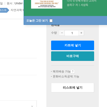
7일
원서 :
Under a White Sky
자연과학 top20 4주
베스트
오늘은 그만 보기
판매중
수량
카트에 넣기
바로구매
해외배송 가능
문화비소득공제 가능
리스트에 넣기