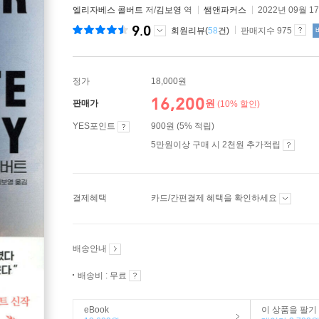
엘리자베스 콜버트
저/
김보영
역
쌤앤파커스
2022년 09월 1
9.0
회원리뷰(
58
건)
판매지수 975
정가
18,000원
16,200
원
판매가
(10% 할인)
YES포인트
900원 (5% 적립)
5만원이상 구매 시 2천원 추가적립
결제혜택
카드/간편결제 혜택을 확인하세요
배송안내
배송비 : 무료
eBook
이 상품을 팔기