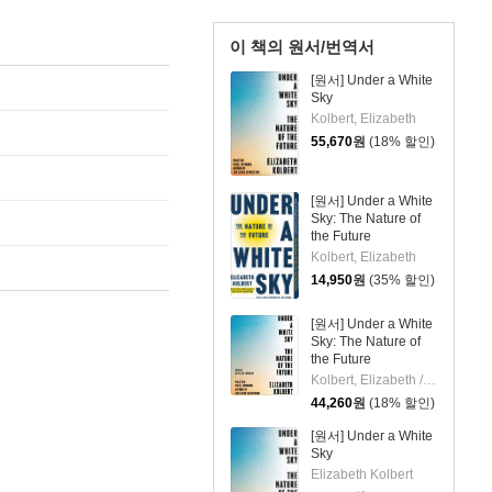
이 책의 원서/번역서
[원서] Under a White
Sky
Kolbert, Elizabeth
55,670
원
(18% 할인)
[원서] Under a White
Sky: The Nature of
the Future
Kolbert, Elizabeth
14,950
원
(35% 할인)
[원서] Under a White
Sky: The Nature of
the Future
Kolbert, Elizabeth / Lowman, Rebecca
44,260
원
(18% 할인)
[원서] Under a White
Sky
Elizabeth Kolbert