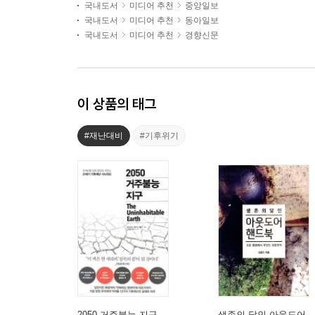
국내도서
미디어 추천
중앙일보
국내도서
미디어 추천
동아일보
국내도서
미디어 추천
경향신문
이 상품의 태그
#재난대비
#기후위기
2050 거주불능 지구
생존의 달인 아웃도어