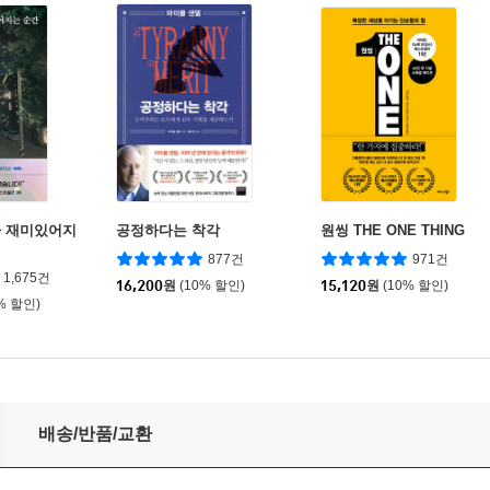
가 재미있어지
공정하다는 착각
원씽 THE ONE THING
877건
971건
1,675건
16,200
원
(10% 할인)
15,120
원
(10% 할인)
% 할인)
배송/반품/교환