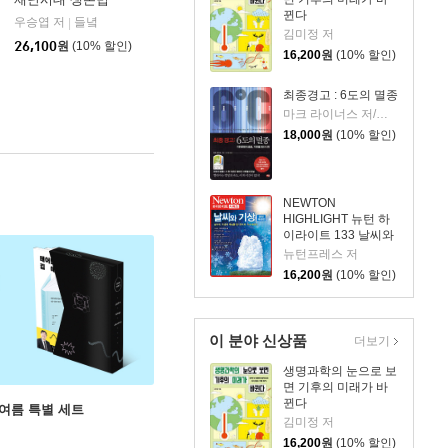
뀐다
쌤앤파커스
우승엽 저
들녘
|
김미정 저
26,100
원
(10% 할인)
16,200
원
(10% 할인)
최종경고 : 6도의 멸종
마크 라이너스 저/김아림 역
18,000
원
(10% 할인)
NEWTON
HIGHLIGHT 뉴턴 하
이라이트 133 날씨와
기상
뉴턴프레스 저
16,200
원
(10% 할인)
이 분야 신상품
더보기
생명과학의 눈으로 보
면 기후의 미래가 바
뀐다
 여름 특별 세트
김미정 저
16,200
원
(10% 할인)