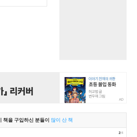
원
AD
이 책을 구입하신 분들이
많이 산 책
2
/4