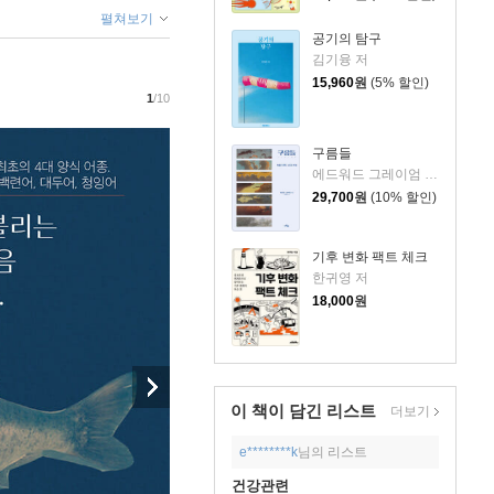
펼쳐보기
공기의 탐구
김기융 저
15,960
원
(5% 할인)
1
/10
구름들
에드워드 그레이엄 저/서정아 역
29,700
원
(10% 할인)
기후 변화 팩트 체크
한귀영 저
18,000
원
이 책이 담긴
리스트
더보기
e********k
님의 리스트
건강관련