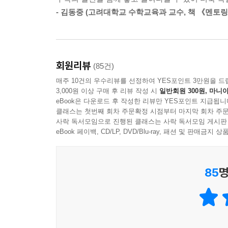
겨우 몇 주 관측했을 때, 태양 가까이 다가간 이 
- 김동중 (고려대학교 수학교육과 교수, 책 《멘토링
수학으로 우리가 사는 세상을 이해하는 법
안의 관측 자료에 새로운 수학 이론을 적용해 소행성이
과 매우 가까운 장소에서 소행성 세레스가 다시 관
인류의 발전은 수학에 영향을 미쳤다. 상업과 무역
넓이를 측정하는 ‘기하학’이 발전했으며, 더 많이 
이 일로 가우스의 이름이 널리 알려졌고, 1807년
회원리뷰
(85건)
인류사에 많은 영향을 미쳤다. 피보나치 수열 덕분에
겐 천문대 소장으로 지내면서 65권의 저서와 논문으
매주 10건의 우수리뷰를 선정하여 YES포인트 3만원을 드
〈최후의 만찬〉이 다빈치에 의해 탄생할 수 있
과 교수로 취임해서 동료 교수와의 공동 연구로 많은
3,000원 이상 구매 후 리뷰 작성 시
일반회원 300원, 마니아
설명했고, 데카르트의 좌표 덕분에 아인슈타인의 상
분야에도 공헌했습니다. 오늘날 자기장의 세기를 나타
eBook은 다운로드 후 작성한 리뷰만 YES포인트 지급됩니
풍요로움을 누리지 못했을 것이다.
클래스는 첫번째 회차 주문확정 시점부터 마지막 회차 주문
의 이름을 따온 겁니다.
사락 독서모임으로 진행된 클래스는 사락 독서모임 게시판
eBook 페이백, CD/LP, DVD/Blu-ray, 패션 및 판매금
이 책은 교과서 속 지식에만 머물러 있던 수학을 
---「PART 10. 새로운 기하학을 만든 가우스 엄청난 
사실만 알아도, 아니 컴퓨터와 인터넷, 유튜브 
있는지 알 수 있다. 나아가 이 책은 수학의 발전
85
명
‘알고리즘’이라는 용어는 ‘대수학의 아버지’인 
2진법과 보편언어에 관한 아이디어로 훗날 컴퓨터
관통해 새로운 수학으로 재탄생하는지 그 흥미로운