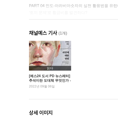
PART 04 인도-아라비아숫자의 실전 활용법을 유
‘토끼 문제’로 황금비를 발견하다?
PART 05 위대한 예술가의 수학 선생님, 파치올리
채널예스 기사
다빈치와 만나 희대의 걸작을 완성시키다!
(1개)
PART 06 게으른 천재, 데카르트
그 덕분에 아인슈타인의 상대성이론이 나올 수 있었
PART 07 프로를 이긴 아마추어 수학자, 페르마
읽다
‘세상에서 가장 까다로운 수학 문제’로 기네스북에 
[예스24 도서 PD 뉴스레터]
추석이란 도대체 무엇인가 -
『타인에 대한 연민』 외
2022년 09월 06일
PART 08 미적분과 2진법을 만든 라이프니츠
알고 보니 ‘수포자’ 양산의 주범?
PART 09 ‘세상에서 가장 아름다운 공식’을 만든 오
상세 이미지
실명한 후 더 많은 논문을 발표했다고?