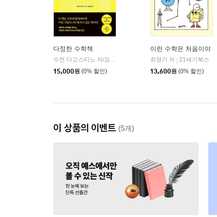
다정한 수학책
이런 수학은 처음이야
수전 다고스티노 저/김소정 역
해나무
최영기 저
21세기북스
|
|
15,000
원
(0% 할인)
13,600
원
(0% 할인)
이 상품의 이벤트
(5개)