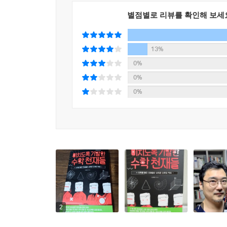
지도와 연표, 150여 점이 넘는 시각 자료는 덤!
수학과 세계사를 한 권으로 만나는 특별한 인문교
별점별로 리뷰를 확인해 보세
이 책의 각 장에는 지도와 연표가 수록되어 있어 
13%
시대를 거쳐 현대에 이르기까지, 수학사와 맥락
0%
알렉산드리아 도서관이 불에 탄 이후 학문의 중심
0%
수학이 유럽 대륙에 비해 100년이나 뒤처진 
0%
어떨까?
수학을 어렵고 따분하게 느끼는 독자들을 위해 책의
유래’, ‘르네상스 시대의 계산학교’, ‘단식부기와 복
〈수학외전〉이라는 짤막한 읽을거리 형식으로 구성
계산에서 잠시 떨어져 직관적으로 다가오는 수학의
2
7