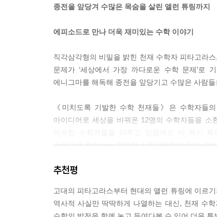
종전을 앞당겨 수많은 목숨을 살린 앨런 튜링까지
볼프스켈이 상금을 기증하게 된 이유에 관해서는 
결심했습니다. 삶을 끝내기에 적당한 날을 고른 후
에피소드로 만나 더욱 재미있는 수학 이야기
게 유서도 다 썼지만 자정이 되려면 아직 몇 시간 
에 관한 논문이었습니다. 찬찬히 살펴보던 중 계산
직각삼각형의 비밀을 밝힌 천재 수학자 피타고라스,
정이 훌쩍 지났고, 수학 문제에 몰두하느라 실연
문제가 ‘세상에서 가장 까다로운 수학 문제’로 
페르마의 마지막 정리 덕분에 새로 살게 된 볼프스
에니그마를 해독해 종전을 앞당기고 수많은 사람들
언뜻 보기에 쉬워 보이는 문제에 거액의 상금까지
《미치도록 기발한 수학 천재들》은 수학자들의 
으로 보냈습니다. 볼프스켈상이 제정된 첫해에는 
아이디어로 세상을 바꿔온 12명의 수학자들을 소
을 모아 쌓았더니 높이가 3m나 되었다고 합니다. 
익숙한 수학자들을 다루고 있음에도 이 책이 특
로운 수학 문제’로 기네스북에 오르기까지 했습니다.
구석구석 뜯어보는 친절한 스토리텔링에 있다. 게으른
앤드루 와일즈에 의해 증명된 것이죠. 증명이 발표되
원조 논쟁’에서 패배한 라이프니츠 이야기까지, 
---「PART 07. 프로를 이긴 아마추어 수학자,
추천평
몰고 왔던 수학자들의 이야기는 수학을 좋아하는 독
수학 분야에서 뛰어난 업적을 이룬 가우스지만 실제로
고대의 피타고라스부터 현대의 앨런 튜링에 이르기
도박과 확률, 주식과 피보나치 수열,
아닌 천문학과 교수였고 괴팅겐 천문대 소장을 지내기
역사적 사실만 딱딱하게 나열하는 대신, 천재 수
건축과 피타고라스 정리, 데카르트 좌표와 우주 
된 소행성 덕분이었습니다. 1801년 1월 1일,
수학의 발전을 함께 놓고 들여다볼 수 있어 더욱 특