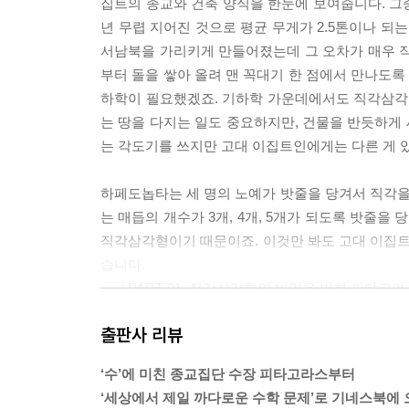
집트의 종교와 건축 양식을 한눈에 보여줍니다. 그중
년 무렵 지어진 것으로 평균 무게가 2.5톤이나 되는 
서남북을 가리키게 만들어졌는데 그 오차가 매우 작
부터 돌을 쌓아 올려 맨 꼭대기 한 점에서 만나도
하학이 필요했겠죠. 기하학 가운데에서도 직각삼각
는 땅을 다지는 일도 중요하지만, 건물을 반듯하게 
는 각도기를 쓰지만 고대 이집트인에게는 다른 게 있었습
하페도놉타는 세 명의 노예가 밧줄을 당겨서 직각을 재
는 매듭의 개수가 3개, 4개, 5개가 되도록 밧줄을 당
직각삼각형이기 때문이죠. 이것만 봐도 고대 이집트
습니다.
---「PART 01. 직각삼각형의 비밀을 밝힌 피타
출판사 리뷰
페르마의 마지막 정리가 대중에게 널리 알려지게 된 건
페르마의 마지막 정리를 최초로 완벽하게 증명한 사람
‘수’에 미친 종교집단 수장 피타고라스부터
08년 볼프스켈상이 제정되었고 100년 안에 완벽한
‘세상에서 제일 까다로운 수학 문제’로 기네스북에 