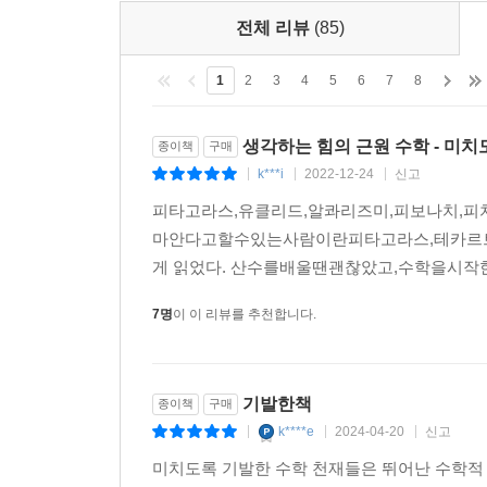
전체 리뷰
(85)
1
2
3
4
5
6
7
8
생각하는 힘의 근원 수학 - 미
종이책
구매
k***i
2022-12-24
신고
|
|
|
피타고라스,유클리드,알콰리즈미,피보나치,피치
마안다고할수있는사람이란피타고라스,테카르
게 읽었다. 산수를배울땐괜찮았고,수학을시작
7명
이 이 리뷰를 추천합니다.
기발한책
종이책
구매
k****e
2024-04-20
신고
|
|
|
미치도록 기발한 수학 천재들은 뛰어난 수학적