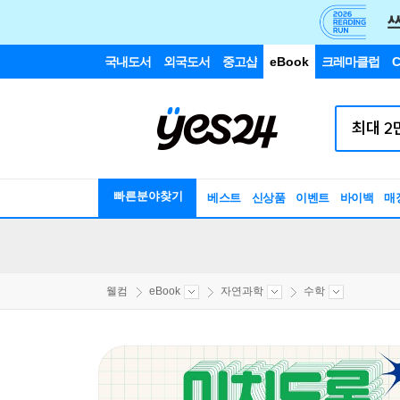
국내도서
외국도서
중고샵
eBook
크레마클럽
C
빠른분야찾기
베스트
신상품
이벤트
바이백
매
웰컴
eBook
자연과학
수학