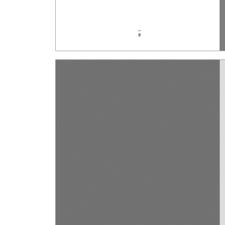
신의 자살
인연과 악연
8 암(癌)
암과의 전쟁?
공황장애와 암
알과 암
고혈압과 당뇨병
난치와 불치
치료의 도(道)
나에게 나를 묻는다
끝맺는 말