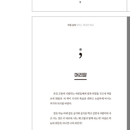
심장의 죄
가슴앓이
세균학과 의학
산소마스크
치매(癡?)
6 전생과 현생 그리고 내생?
전생과 내생
가문의 영광
7 죽음은 무엇인가?
나의 죽음
천벌
일사부재리 원칙
역성(易姓)의 죄
손오공과 저팔계
심장의 화재