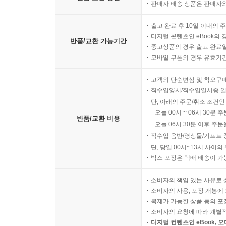
판매자 배송 상품은 판매자와
출고 완료 후 10일 이내의 
디지털 콘텐츠인 eBook의 
반품/교환 가능기간
중고상품의 경우 출고 완료일
모바일 쿠폰의 경우 유효기간(
고객의 단순변심 및 착오구
직수입양서/직수입일서중 일
단, 아래의 주문/취소 조건인
오늘 00시 ~ 06시 30분 
반품/교환 비용
오늘 06시 30분 이후 주문
직수입 음반/영상물/기프트 
단, 당일 00시~13시 사이
박스 포장은 택배 배송이 가
소비자의 책임 있는 사유로 
소비자의 사용, 포장 개봉에 
복제가 가능한 상품 등의 포장을 
소비자의 요청에 따라 개별
디지털 컨텐츠인 eBook, 