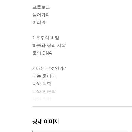
프롤로그
들어가며
머리말
1 우주의 비밀
하늘과 땅의 시작
물의 DNA
2 나는 무엇인가?
나는 물이다
나와 과학
나와 인문학
나와 의학
3 생명은 무엇인가?
상세 이미지
생리와 병리
진단과 치료