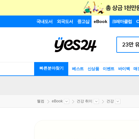
국내도서
외국도서
중고샵
eBook
크레마클럽
C
빠른분야찾기
베스트
신상품
이벤트
바이백
매
웰컴
eBook
건강 취미
건강