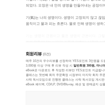
되었다. 오장은 내 안의 생명을 만들어내는 공장이
기(氣)는 나의 생명이다. 생명이 고정되지 않고 끊
움직이고 물과 피는 흐른다. 물로 인해 생명이 생하
기는 생명의 근원이고 물은 생명의 근본이다. 그렇
기가 만들어내는 나만의 기름을 말한다. 나무와 사
신장에 흐른다. 신장에 기름이 마르면서 심장의 불은
회원리뷰
(0건)
저자는 안 보이는 기를 독자들에게 이해시키려고 
매주 10건의 우수리뷰를 선정하여 YES포인트 3만원을 드
3,000원 이상 구매 후 리뷰 작성 시
일반회원 300원, 마니아
치료할 수 있음을 저자는 강조한다. 나는 스스로 나
eBook은 다운로드 후 작성한 리뷰만 YES포인트 지급됩니
클래스는 첫번째 회차 주문확정 시점부터 마지막 회차 주문
의학은 질병이 아니라 사람을 치료한다. 사람의
사락 독서모임으로 진행된 클래스는 사락 독서모임 게시판
마음사용법을 잘 알고 실천하며 의학은 심장치료
eBook 페이백, CD/LP, DVD/Blu-ray, 패션 및 판매금
강도이다. 오욕칠정의 화는 내가 생하였으니 고통과
혈당이라는 지식과 당뇨라는 질병에 빠지면 혈당은 