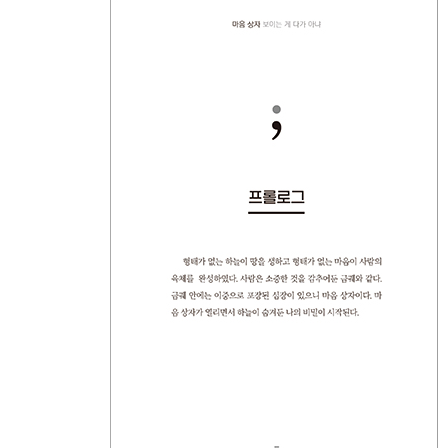
생(生)과 사(死)
4 나는 누구인가?
하늘의 비밀
나의 비밀
나의 귀천
나의 천직(天職)
천기누설
나의 생명
발달장애
나는 소우주이다
5 신의 재판
신의 선물
나와 신(神)
신의 집
나의 왕관