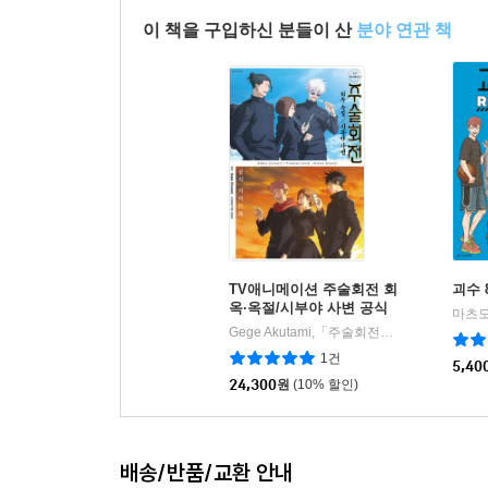
이 책을 구입하신 분들이 산
분야 연관 책
TV애니메이션 주술회전 회
괴수 
옥·옥절/시부야 사변 공식
가이드북
Gege Akutami,「주술회전」제작 위원회 글그림
1건
5,40
24,300
원
(10% 할인)
배송/반품/교환 안내