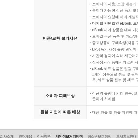
소비자의 사용, 포장 개봉에 
복제가 가능한 상품 등의 포장을 
소비자의 요청에 따라 개별
디지털 컨텐츠인 eBook, 
eBook 대여 상품은 대여 기
모바일 쿠폰 등록 후 취소/환
반품/교환 불가사유
중고상품이 구매확정(자동 
LP상품의 재생 불량 원인이 기
시간의 경과에 의해 재판매가
전자상거래 등에서의 소비자
eBook 세트 상품은 일괄 
1개의 상품으로 취급 및 판매
우, 세트 상품 전부 및 세트
상품의 불량에 의한 반품, 교
소비자 피해보상
준하여 처리됨
환불 지연에 따른 배상
대금 환불 및 환불 지연에 
회사소개
인재채용
이용약관
개인정보처리방침
청소년보호정책
도서홍보안내