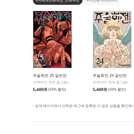
#차세대만화대상_만화부문
#이만화가대단하다
주술회전 25 일반판
주술회전 24 일반판
아쿠타미 게게 글그림/이정운 역
서울미디어코믹스(서울문화사
아쿠타미 게게 글그림/이정운 역
|
5,400
원
(10% 할인)
5,400
원
(10% 할인)
검색 페이지에서 선택된 태그에 등록된 더 많은 상품을 확인해 