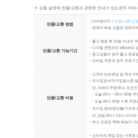
※ 상품 설명에 반품/교환과 관련한 안내가 있는경우 아래 
마이페이지 >
반품/교환 신청
반품/교환 방법
판매자 배송 상품은 판매자와
출고 완료 후 10일 이내의 
디지털 콘텐츠인 eBook의 
반품/교환 가능기간
중고상품의 경우 출고 완료일
모바일 쿠폰의 경우 유효기간(
고객의 단순변심 및 착오구
직수입양서/직수입일서중 일
단, 아래의 주문/취소 조건인
오늘 00시 ~ 06시 30분 
반품/교환 비용
오늘 06시 30분 이후 주문
직수입 음반/영상물/기프트 
단, 당일 00시~13시 사이
박스 포장은 택배 배송이 가
소비자의 책임 있는 사유로 