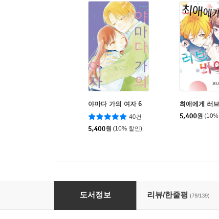
야마다 가의 여자 6
최애에게 러브
5,400
원
(10%
40건
5,400
원
(10% 할인)
황천의 츠가이 1
도서정보
리뷰/한줄평
(79/139)