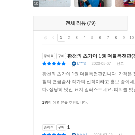
10
전체 리뷰
(79)
1
2
3
4
5
6
7
8
9
10
황천의 츠가이 1권 더블특전판(강
종이책
구매
b***3
2023-05-07
신고
|
|
|
황천의 츠가이 1권 더블특전판입니다. 가격은 정
철의 연금술사 작가의 신작이라고 홍보 중이네
다. 상당히 멋진 표지 일러스트네요. 띠지를 벗긴 
1명
이 이 리뷰를 추천합니다.
1
종이책
구매