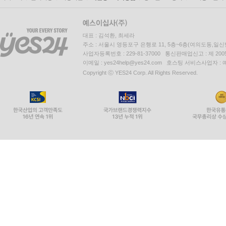
대표 : 김석환, 최세라
주소 : 서울시 영등포구 은행로 11, 5층~6층(여의도동,일신
사업자등록번호 : 229-81-37000 통신판매업신고 : 제 200
이메일 : yes24help@yes24.com 호스팅 서비스사업자 :
Copyright ⓒ YES24 Corp. All Rights Reserved.