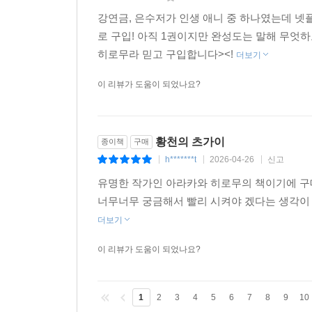
강연금, 은수저가 인생 애니 중 하나였는데 넷
로 구입! 아직 1권이지만 완성도는 말해 무엇하
히로무라 믿고 구입합니다><!
더보기
이 리뷰가 도움이 되었나요?
황천의 츠가이
종이책
구매
h*******t
2026-04-26
신고
|
|
|
유명한 작가인 아라카와 히로무의 책이기에 구매
너무너무 궁금해서 빨리 시켜야 겠다는 생각이 들
더보기
이 리뷰가 도움이 되었나요?
1
2
3
4
5
6
7
8
9
10