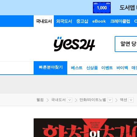
국내도서
외국도서
중고샵
eBook
크레마클럽
C
빠른분야찾기
베스트
신상품
이벤트
바이백
매
웰컴
국내도서
만화/라이트노벨
액션