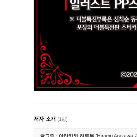
저자 소개
(1명)
글그림 :
아라카와 히로무
(Hiromu Araka