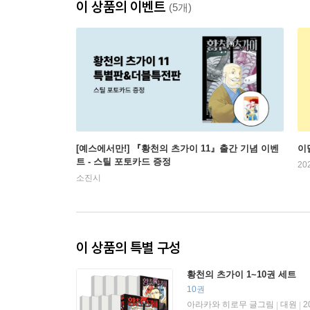
이 상품의 이벤트
(5개)
[예스에서만!] 『황천의 츠가이 11』출간 기념 이벤
이
트 - 스틸 포토카드 증정
20
소진시
이 상품의 특별 구성
황천의 츠가이 1~10권 세트
10권
아라카와 히로무 글그림
대원
2
|
|