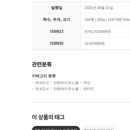
발행일
2022년 08월 31일
쪽수, 무게, 크기
190쪽 | 206g | 128*188*20
ISBN13
9791142348945
ISBN10
1142348946
관련분류
카테고리 분류
국내도서
만화/라이트노벨
액션
국내도서
만화/라이트노벨
판타지
이 상품의 태그