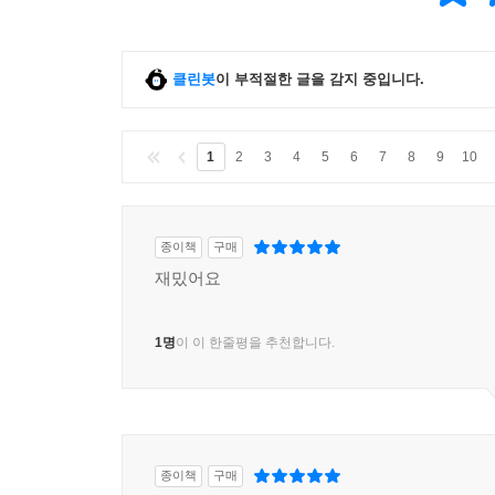
클린봇
이 부적절한 글을 감지 중입니다.
1
2
3
4
5
6
7
8
9
10
종이책
구매
재밌어요
1명
이 이 한줄평을 추천합니다.
종이책
구매