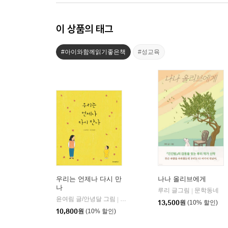
이 상품의 태그
#아이와함께읽기좋은책
#성교육
우리는 언제나 다시 만
나나 올리브에게
나
루리 글그림
문학동네
|
윤여림 글/안녕달 그림
위즈덤하우스
|
13,500
원
(10% 할인)
10,800
원
(10% 할인)