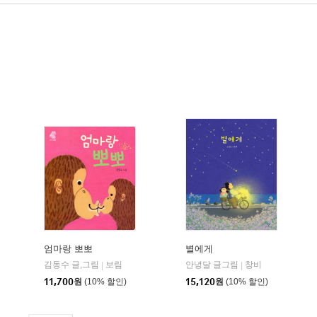
엄마랑 뽀뽀
별에게
김동수 글,그림
보림
안녕달 글그림
창비
|
|
11,700
원
(10% 할인)
15,120
원
(10% 할인)