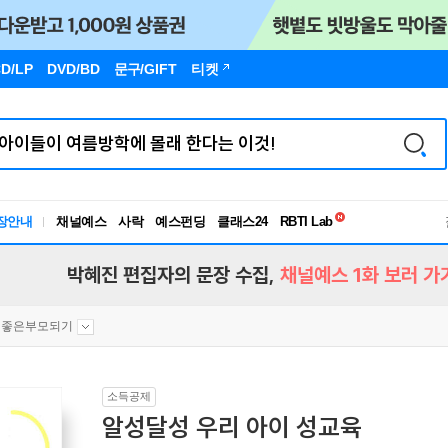
D/LP
DVD/BD
문구
/GIFT
티켓
독서유형검사
장안내
채널예스
사락
예스펀딩
클래스24
RBTI Lab
독서유형검사
박혜진 편집자의 문장 수집,
채널예스 1화 보러 가
좋은부모되기
소득공제
알성달성 우리 아이 성교육