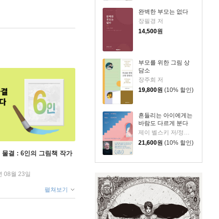
완벽한 부모는 없다
장필경 저
14,500
원
부모를 위한 그림 상
담소
장주희 저
19,800
원
(10% 할인)
흔들리는 아이에게는
바람도 다르게 분다
제이 벨스키 저/정미나 역
21,600
원
(10% 할인)
 물결 : 6인의 그림책 작가
년 08월 23일
펼쳐보기