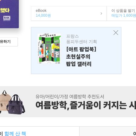
eBook
이 상품을 팔기
14,000원
매입가 1,600
프랑스
퐁피두센터 기획
유하기
[아트 팝업북]
초현실주의
팝업 갤러리
들이
함께 산 책