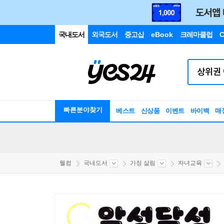
국내도서
외국도서
중고샵
eBook
크레마클럽
C
빠른분야찾기
베스트
신상품
이벤트
바이백
매
웰컴
국내도서
가정 살림
자녀교육