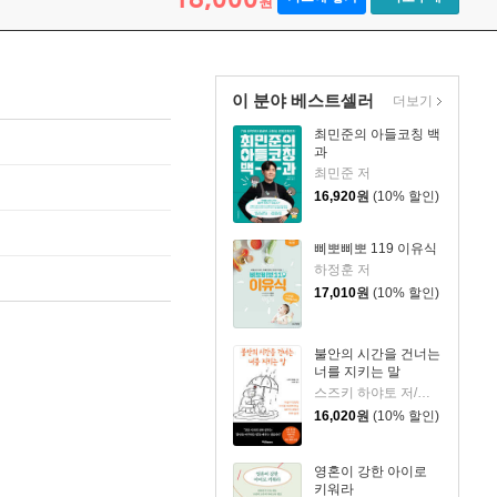
원
이 분야 베스트셀러
더보기
최민준의 아들코칭 백
과
최민준 저
16,920
원
(10% 할인)
삐뽀삐뽀 119 이유식
하정훈 저
17,010
원
(10% 할인)
불안의 시간을 건너는
너를 지키는 말
스즈키 하야토 저/이선주 역
16,020
원
(10% 할인)
영혼이 강한 아이로
키워라