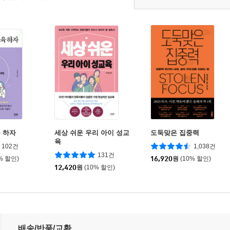
 하자
세상 쉬운 우리 아이 성교
도둑맞은 집중력
육
102건
1,038건
131건
% 할인)
16,920
원
(10% 할인)
12,420
원
(10% 할인)
배송/반품/교환