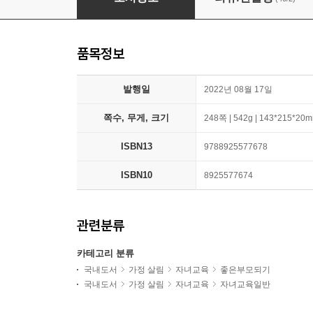
품목정보
발행일
2022년 08월 17일
쪽수, 무게, 크기
248쪽 | 542g | 143*215*20
ISBN13
9788925577678
ISBN10
8925577674
관련분류
카테고리 분류
국내도서
가정 살림
자녀교육
좋은부모되기
국내도서
가정 살림
자녀교육
자녀교육일반