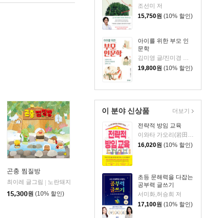
조선미 저
15,750
원
(10% 할인)
아이를 위한 부모 인
문학
김미영 글/진미경 그림
19,800
원
(10% 할인)
이 분야 신상품
더보기
전략적 방임 교육
이와타 가오리(岩田かおり) 저/이지현 역
16,020
원
(10% 할인)
곤충 찜질방
초등 문해력을 다잡는
최이레 글그림
노란돼지
|
공부력 글쓰기
15,300
원
(10% 할인)
서미화,허승희 저
17,100
원
(10% 할인)