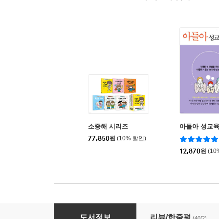
소중해 시리즈
아들아 성교육
77,850
원
(10% 할인)
12,870
원
(10
알성달성 우리 아이 성교육
도서정보
리뷰/한줄평
(40/2)