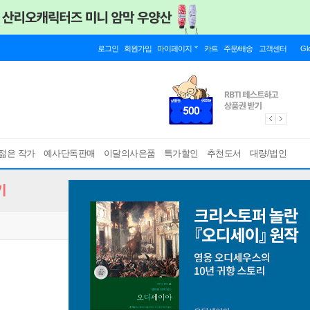
로그인
회원가입
마이페이지
카트
주문/배송
고객센터
Gl
젊은 작가
예사단독판매
이달의사은품
특가할인
추천도서
대량/법인
기