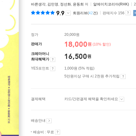
바른생각
,
김민영
,
정선화
,
윤동희
저
알에이치코리아(RHK)
9.9
회원리뷰(
42
건)
판매지수 156
정가
20,000원
18,000
원
판매가
(10% 할인)
크레마머니
16,500
원
최대혜택가
YES포인트
1,000원 (5% 적립)
5만원이상 구매 시 2천원 추가적립
결제혜택
카드/간편결제 혜택을 확인하세요
배송안내
배송비 : 무료