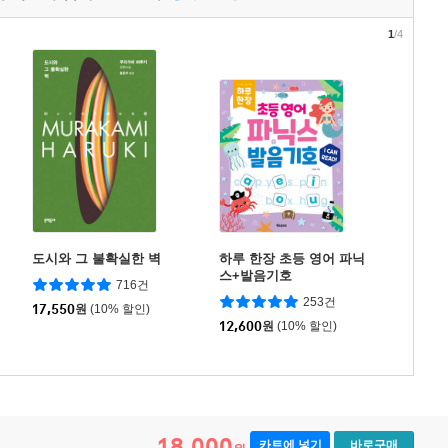
1
/4
도시와 그 불확실한 벽
하루 한장 초등 영어 파닉
스+발음기호
716건
253건
17,550
원
(10% 할인)
12,600
원
(10% 할인)
18,000
카트에 넣기
바로구매