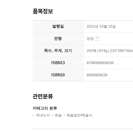
품목정보
발행일
2013년 10월 15일
판형
양장
쪽수, 무게, 크기
263쪽 | 974g | 224*280*20
ISBN13
9788996809036
ISBN10
8996809039
관련분류
카테고리 분류
국내도서
예술
예술일반/예술사