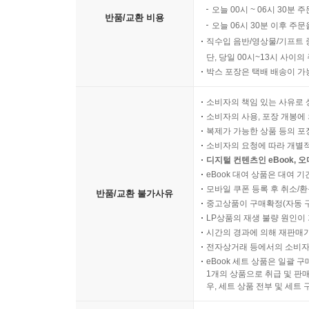
오늘 00시 ~ 06시 30분 
반품/교환 비용
오늘 06시 30분 이후 주문
직수입 음반/영상물/기프트 
단, 당일 00시~13시 사이
박스 포장은 택배 배송이 가
소비자의 책임 있는 사유로 
소비자의 사용, 포장 개봉에 
복제가 가능한 상품 등의 포장을 
소비자의 요청에 따라 개별
디지털 컨텐츠인 eBook, 
eBook 대여 상품은 대여 기
모바일 쿠폰 등록 후 취소/환
반품/교환 불가사유
중고상품이 구매확정(자동 
LP상품의 재생 불량 원인이 기
시간의 경과에 의해 재판매가
전자상거래 등에서의 소비자
eBook 세트 상품은 일괄 
1개의 상품으로 취급 및 판매
우, 세트 상품 전부 및 세트