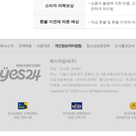
상품의 불량에 의한 반품, 교
소비자 피해보상
준하여 처리됨
환불 지연에 따른 배상
대금 환불 및 환불 지연에 
회사소개
인재채용
이용약관
개인정보처리방침
청소년보호정책
도서홍보안내
대표 : 김석환, 최세라
주소 : 서울시 영등포구 은행로 11, 5층~6층(여의도동,일신
사업자등록번호 : 229-81-37000 통신판매업신고 : 제 200
이메일 : yes24help@yes24.com 호스팅 서비스사업자 :
Copyright ⓒ YES24 Corp. All Rights Reserved.