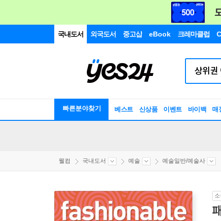
국내도서
외국도서
중고샵
eBook
크레마클럽
C
빠른분야찾기
베스트
신상품
이벤트
바이백
매
웰컴
국내도서
예술
예술일반/예술사
소
패