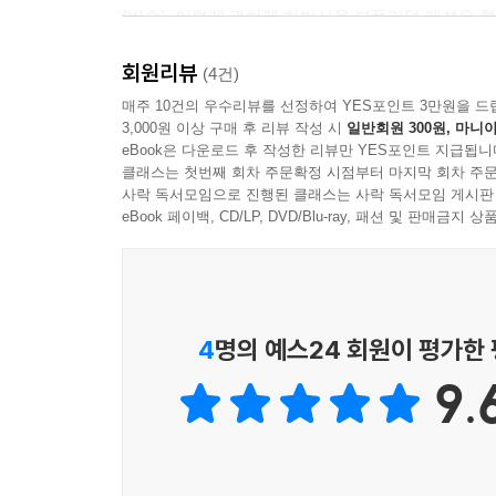
(버슬). 이렇게 과하게 하반신을 부풀리던 패션은 
달하기 위해, 그녀는 어깨부터 엉덩이까지 감싸는 
한편 미니스커트는 전통적으로 남자들의 옷이었다. 
될 수 있었을 것이다. 그리고 그 과정에서 갈비뼈도 몇
회원리뷰
독립의 의상으로 나타난다. 그리스와 로마 군인들
(4건)
튜닉을 입어 날카로운 각선미를 과시했다. 당시
매주 10건의 우수리뷰를 선정하여 YES포인트 3만원을 드
역사 속의 트렌드세터들은 모두 여성이 눈썹을 다듬
3,000원 이상 구매 후 리뷰 작성 시
일반회원 300원, 마니아
강요하기도 했다.
단적일 때도 있었다.
eBook은 다운로드 후 작성한 리뷰만 YES포인트 지급됩니
이 ‘정숙하지 못한’ 옷은 메리 퀀트에 의해 196
중세 시대 유럽의 여성들은 높은 이마와 잔털 없는
클래스는 첫번째 회차 주문확정 시점부터 마지막 회차 주문
완벽히 부합했다. 젊은 여성들은 전통적인 가정주
사락 독서모임으로 진행된 클래스는 사락 독서모임 게시판
눈썹은 제거하고 화장품으로 아주 옅게 그리기도 
시작했고, 이런 의지는 다양한 소재의 미니스커트에
eBook 페이백, CD/LP, DVD/Blu-ray, 패션 및 판매금
카락들 역시 제거하여, 정교한 헤드드레스 아래로 
이런 의상뿐 아니라 속옷과 구두, 모자, 장갑, 가
여겨, 양쪽 눈썹이 코 위에서 만나는 일자형 눈썹(mono
많았다. 이런 모든 패션 요소 속에는 역사적인 
풀어나간다. 그리고 무엇보다 중요한 것은 패션이 
20세기 말 유스 컬처에서 부활한 보디 피어싱은 고
4
명의 예스24 회원이 평가한
파라오만이 배꼽에 피어싱을 할 수 있었다. 이집
왜 예전에 아름다웠던 것이 오늘날에는 아름답지 
더욱 아름답게 보이게 해 준다고 생각했다.
9.
2010년대에 다리 한 쪽당 30인치는 될법한 거대
고대 로마 군대의 백인대장들은 유두에 피어싱을 
패셔너블하지 않기 때문이다. 하지만 90년대에는 
의 하나로 혀에 피어싱을 했으며, 이 과정에서 나는 피
아름다움은 보는 사람의 눈에 달려 있다. 때문에
다르기 때문에 어떤 세대에 아름답다고 생각했던 것
약 천 년 동안 중국에서는 여자아이가 다섯 살 정도