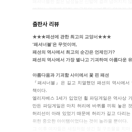
패셔너블한 젊은 남성들은 신발에 걸려 넘어지지 않기
여졌다. 갑옷에 딸린 쇠 구두인 사바통도 앞코가 
내릴 수가 없었을 뿐 아니라, 전혀 걷지 못하기도 했다.
출판사 리뷰
겉모습이 주는 이미지가 중요한 때, 세상에 자신
★★★패션에 관한 최고의 교양서★★★
것이다. 이는 역사적으로 최고로 인정받는 모든 왕과
‘패셔너블’은 무엇이며,
중요한 요소는 다음과 같다. 크고, 빛나고, 어마어
패션의 역사에서 최고의 순간은 언제인가?
들어서 나라가 파산에 이른 데다 너무 무거워서 하인 
패션의 역사에서 가장 별나고 기괴하며 아름다운 유
난 옷들」
아름다움과 기괴함 사이에서 꽃 핀 패션
패셔너블하고 예뻐지기 위해, 외모를 조금 더 가꾸
『패셔너블』은 길고 치열했던 패션의 역사에서 
랍이 주성분인 혼합물을 발랐다가 죽음에 이른 사람은
책이다.
않고 유지되었고, 베이징의 황제궁에서부터 북유럽
엘리자베스 1세가 입었던 휠 파딩게일은 역사상 가
걸리고 낙태를 했다. 가장 비극적인 일은 산모가 가슴
만든 파딩게일은 마치 허리에 바퀴를 끼워 놓은 것
「페인트와 패치, 그리고 완벽한 미소」
허리선이 아래 있었기 때문에 허리가 길고 다리는 
위한 중요한 아이템이었다는 것이 놀라울 뿐이다.
16세기 프랑스의 여왕이었던 카트린느 드 메디치
그 이후 여자들은 새장처럼 생긴 철 구조물을 치마 
국민들의 차림새 하나하나를 지시하고자 했다. 예를 