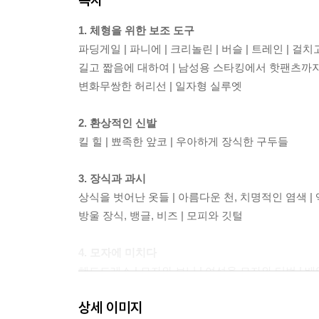
1. 체형을 위한 보조 도구
파딩게일 | 파니에 | 크리놀린 | 버슬 | 트레인 | 걸
길고 짧음에 대하여 | 남성용 스타킹에서 핫팬츠까지
변화무쌍한 허리선 | 일자형 실루엣
2. 환상적인 신발
킬 힐 | 뾰족한 앞코 | 우아하게 장식한 구두들
3. 장식과 과시
상식을 벗어난 옷들 | 아름다운 천, 치명적인 염색 
방울 장식, 뱅글, 비즈 | 모피와 깃털
4. 모자에 미치다
헤드드레스 | 모자와 보닛 | 여성용 모자와 터번 | 
상세 이미지
5. 댄디와 디바