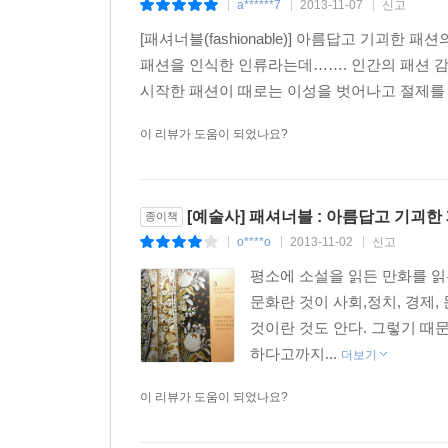
a******7
2013-11-07
신고
|
|
|
[패셔너블(fashionable)] 아름답고 기괴
패션을 인식한 인류라는데……. 인간의 패션 
시작한 패션이 때로는 이성을 벗어나고 절제를 
이 리뷰가 도움이 되었나요?
[예술사] 패셔너블 : 아름답고 기괴
종이책
o****o
2013-11-02
신고
|
|
|
평소에 소설을 읽든 만화를 읽
문화란 것이 사회,정치, 경제
것이란 것도 안다. 그렇기 때
하다고까지...
더보기
이 리뷰가 도움이 되었나요?