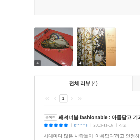
한편 과거의 패션은 종종 예상치 못한 곳에서 예
친모였는데, 나중에 부유한 남편을 만날 수 있도록 
신었던 높은 신발은 15세기 베네치아의 초핀과 유사
한 켤레의 작디작은 신발로, 대략 7센티미터 정도의
칠한 루부탱의 하이힐을 연상시킨다.
처음 발을 감고 나서 한 달간 소녀들은 걸을 때마다 
패션에는 당대의 지위, 부(富), 철학, 도덕, 종교
긴 고통스러운 진실을 알고 있었다.--- p.240 「보
강렬할 수밖에 없다. 종교계와 정치계의 지배자들
모양은 사람들이 어떤 생각을 하고 무엇을 느끼는지
시체에서 뽑은 사람의 치아가 가장 수요가 높았고, 
『패셔너블』은 지금과는 다른 시대를 살아간 사람
는 사람들이 나타나 펜치로 시체에서 이를 뽑았다. 이
위에 올라갈 만큼 작은 발을 만들기 위해 발뼈를
엘리트들은 ‘워털루의 이’라고 불리던 치아에 열광했다
4
4
귀족들은 우리에게 그 시대를 이해할 중요한 단초를
--- p.246 「진주처럼 하얀 이」
전체 리뷰
(4)
1
패셔너블 fashionable : 아름답고
종이책
b******s
2013-11-16
신고
|
|
|
시대마다 많은 사람들이 ‘아름답다’라고 인정