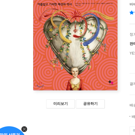
바
정
판
Y
결
미리보기
공유하기
배
배