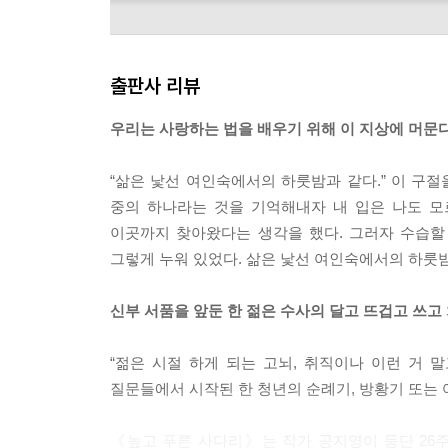
한 한 사람의 생이 죽어서야 모든 이의 삶 속에 선
부활이 아닐까.
--- p.170
출판사 리뷰
‘우리가 이 시련을 다 이긴다 해도, 우리가 심지어
우리는 사랑하는 법을 배우기 위해 이 지상에 머문
한다 해도 우리가 이 시련을 사랑이 아니라 악으로
때 나는 하느님에 대한 사랑, 예수에 대한 사랑, 진
“삶은 낯선 여인숙에서의 하룻밤과 같다.” 이 구
우리에게 빼앗을 수 없는 단 한 가지는 그들이 억지
중의 하나라는 것을 기억해내자 내 입은 나도 모
리를 죽인다 해도 어쩔 수 없겠지. 우리는 참으로
이곳까지 찾아왔다는 생각을 했다. 그러자 수습할
이 짧은 세상이 끝나고 설사 죽어보니 모든 게 무(
그렇게 누워 있었다. 삶은 낯선 여인숙에서의 하룻밤
하는 역을 맡지는 않겠다고 분명히 말씀드릴 걸세
네…….’
신부 서품을 앞둔 한 젊은 수사의 달고 뜨겁고 쓰고
--- pp.233∼234
“젊은 시절 하게 되는 고뇌, 취직이나 이런 거 
한편 할머니가 왜 아버지를 위해 목숨을 부지하고
질문들에서 시작된 한 청년의 순례기, 방황기 또는 
수 있었다. 옳다는 게 아니라, 할머니에게는 하필
장애물일 수도 있었다는 걸 읽을 수 있었다는 뜻이
《높고 푸른 사다리》는 작가 공지영이 등단 26주
이 오후의 짧은 시간이 영원처럼 길게 지나가고 있었