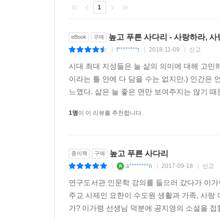
강조한다.
1
사랑하는 법을 배우기 위해 봉우리를 오르내리는
높고 푸른 사다리 - 사랑하라, 
eBook
구매
생의 모든 시간들에 대한 이야기
f********r
2018-11-09
신고
|
|
|
시대 최대 지성들은 늘 삶의 의미에 대해 고민하
“이 세상에 이루어질 수 없는 사랑은 없다. 이루어
이라는 틀 안에 다 담을 수는 없지만.) 인간은
거다. 소희의 편지 속에서도 사랑에 대한 정의가
느꼈다. 삶은 늘 좋은 면만 보여주지는 않기 때
바라는 마음이고, 내가 가진 어떤 것을 나눠주고 
우주만큼 완성되어 있는 것이다. 우리는 사랑하는 
1명
이 이 리뷰를 추천합니다.
싶었다.” ― 작가 인터뷰 중에서
이 소설은 다양한 사랑 이야기를 들려주고 있다. 
높고 푸른 사다리
종이책
구매
이야기, ‘미, 안, 요’ 수사들 간의 사랑 이야기, 
a********n
2017-09-18
신고
|
|
|
사랑 이야기, 수도사들의 인간과 신을 향한 사랑 
지극히 약하기만 한 인간에게 사랑이라는 것이 
연구도서관 인문학 강의를 들으러 갔다가 이가령
이름이라고 정의한다.
주교 사제인 요한이 수도원 생활과 가족, 사랑 
가? 이가령 선생님 덕분에 공지영의 소설을 접할 