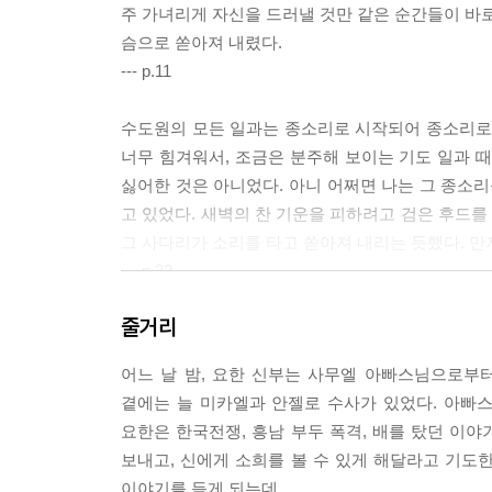
주 가녀리게 자신을 드러낼 것만 같은 순간들이 바로 
슴으로 쏟아져 내렸다.
--- p.11
수도원의 모든 일과는 종소리로 시작되어 종소리로 끝
너무 힘겨워서, 조금은 분주해 보이는 기도 일과 
싫어한 것은 아니었다. 아니 어쩌면 나는 그 종소리
고 있었다. 새벽의 찬 기운을 피하려고 검은 후드
그 사다리가 소리를 타고 쏟아져 내리는 듯했다. 만져
--- p.22
줄거리
“예전에요, 요한 수사님, 우리 엄마 살아 계실 때 
마 말은 믿을 수가 없어. 엄마는 맨날 내가 옳다고
어느 날 밤, 요한 신부는 사무엘 아빠스님으로부터
아. 난 솔직히 뭐가 옳은 건지 잘 모르겠다, 안젤
곁에는 늘 미카엘과 안젤로 수사가 있었다. 아빠스
때 혼자 잘못한 듯 외로워지지 않을 거잖아……. 저
요한은 한국전쟁, 흥남 부두 폭격, 배를 탔던 이야
그냥 같은 편이 되어주고 싶어요. 혼자만 잘못한 것 
보내고, 신에게 소희를 볼 수 있게 해달라고 기도
아빠스님의 침묵이 엄청난 분노를 뜻한다는 것을 감
이야기를 듣게 되는데……