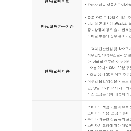
반품/교환 방법
판매자 배송 상품은 판매자와
출고 완료 후 10일 이내의 
디지털 콘텐츠인 eBook의 
반품/교환 가능기간
중고상품의 경우 출고 완료일
모바일 쿠폰의 경우 유효기간(
고객의 단순변심 및 착오구
직수입양서/직수입일서중 일
단, 아래의 주문/취소 조건인
오늘 00시 ~ 06시 30분 
반품/교환 비용
오늘 06시 30분 이후 주문
직수입 음반/영상물/기프트 
단, 당일 00시~13시 사이
박스 포장은 택배 배송이 가
소비자의 책임 있는 사유로 
소비자의 사용, 포장 개봉에 
복제가 가능한 상품 등의 포장을 
소비자의 요청에 따라 개별