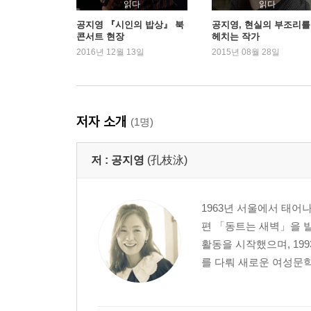
읽다
읽다
공지영 『시인의 밥상』 북
공지영, 현실의 부조리를
콘서트 현장
헤치는 작가
2016년 12월 13일
2015년 08월 28일
저자 소개
(1명)
저 :
공지영
(孔枝泳)
1963년 서울에서 태어
편 「동트는 새벽」을 발
활동을 시작했으며, 1
를 다뤄 새로운 여성문학