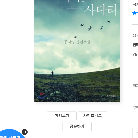
공
정
판
Y
결
구
미리보기
사이즈비교
공유하기