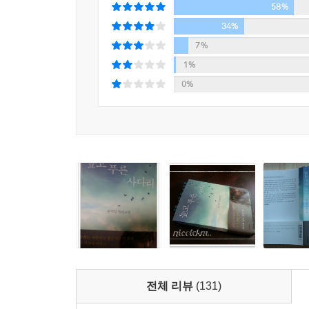
58%
계셨다. 그런데 소설을 쓰는 중간에 이분이 갑자기
봉우리를 넘는 순간 어떤 자세로 내 삶을, 나를 돌봐
34%
― 작가 인터뷰 중에서
7%
1%
이 소설에는 각자 자신의 것을 추구하는 개성이 강
0%
행하지 않는 모범생이며, 어른들의 신임을 많이 
사람들에게 ‘미, 안, 요’ 수사들이라 불리며 우
지적이고 논리적인 사람이다. 지적 능력이 뛰어나
비판적이다. 또 다른 친구 천애 고아 안젤로. 
모든 사람에게 사랑을 받는다. 공부도 일도 서툴러 
약혼자와 요한 사이에서 갈등하면서 사랑이 무엇인지
젊은이들과 대척점에 있는 인물들도 매력적이다. 토
봉우리를 넘는 젊은 인물들에 앞서 그들에게 덮
지켜냈는지를 보여준다. 그들의 생은 끊임없이 
노력하는 삶의 연속이었다. 작가는 눈앞의 이익에
전체 리뷰
(131)
인간의 품위라는 것으로 자기 존재에 의미를 부