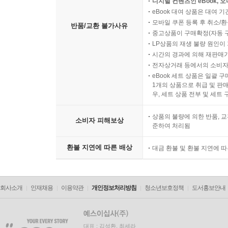
디지털 컨텐츠인 eBook, 
eBook 대여 상품은 대여 기
모바일 쿠폰 등록 후 취소/환
반품/교환 불가사유
중고상품이 구매확정(자동 
LP상품의 재생 불량 원인이 기
시간의 경과에 의해 재판매가
전자상거래 등에서의 소비자
eBook 세트 상품은 일괄 
1개의 상품으로 취급 및 판매
우, 세트 상품 전부 및 세트
상품의 불량에 의한 반품, 교
소비자 피해보상
준하여 처리됨
환불 지연에 따른 배상
대금 환불 및 환불 지연에 
회사소개
인재채용
이용약관
개인정보처리방침
청소년보호정책
도서홍보안내
대표 : 김석환, 최세라