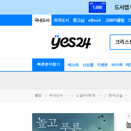
국내도서
외국도서
중고샵
eBook
크레마클럽
C
빠른분야찾기
베스트
신상품
이벤트
바이백
매
웰컴
국내도서
소설/시/희곡
한국소설
소