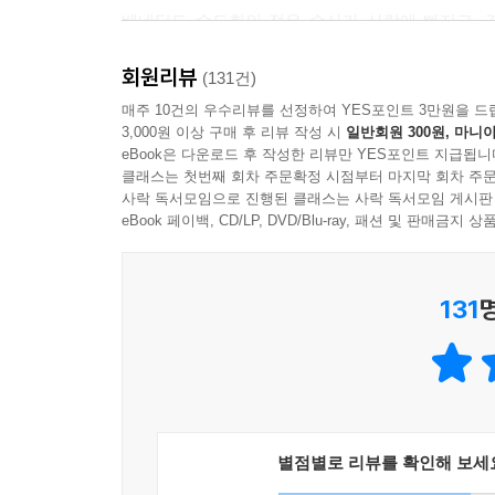
베네딕도 수도회의 젊은 수사가 사랑에 빠지고, 
네가 진정 간직하고 싶은 단 하나의 조개껍질은 무엇
노수사들과 할머니, 할아버지의 끔찍하고 쓸쓸하고
얼굴이 떠올랐고 나도 모르게 나는 운전대를 꽉 그러쥐
회원리뷰
(131건)
--- p.279
작가가 10년 전 읽었던 책 속 몇 줄의 묘사가 이
매주 10건의 우수리뷰를 선정하여 YES포인트 3만원을 드
3,000원 이상 구매 후 리뷰 작성 시
일반회원 300원, 마니아
한국인을 구조한 선장 마리너스의 실제 이야기, 그
“……오늘은 창밖으로 바람이 많이 불더라구요. 바람
eBook은 다운로드 후 작성한 리뷰만 YES포인트 지급됩니
인수하러 간 성 베네딕도회 왜관 수도원 사람들을 
번 흘러간 강물은 더 이상 방금 전의 그 강물이 아니
클래스는 첫번째 회차 주문확정 시점부터 마지막 회차 주문
소설 같은 이야기가 그것이다. 여기에 더해 가여
떤 한순간 한 지점에서 양방향으로 흐르는 유일한 
사락 독서모임으로 진행된 클래스는 사락 독서모임 게시판
배경이 되었다. 작가는 이 이야기들을 줄곧 마음에
eBook 페이백, CD/LP, DVD/Blu-ray, 패션 및 판매금
그렇다고 사랑하지 않을 수도 없지요. 아니 사랑하지
신비로운 인간 삶의 본질적 뿌리에 대한 질문들을
지나도 잘했다고 느낄까? 나는 아직 그 답을 찾지 
풀어내었다.
--- p.294
131
생의 마지막 순간까지 무엇을 지킬 것인가?
시간은 모든 것을 마모시킨다. 본질적인 것만 남기고
인간으로서의 삶에 가장 근본적인 질문을 던지는 
마모되지 않았다. 내 사랑은 진심이었다. …… 슬픔
을 나는 이제 안다. 사랑은 사라지지 않는다는 것을.
“‘대체 왜?’가 이 소설의 키워드인데, 내가 신에게 
언제까지나 거기 남아 있어라.
한순간 누구에게나 커다란 봉우리를 넘는 시간이 있
별점별로 리뷰를 확인해 보세
--- p. 371
있고, 직업을 잃을 수도 있다. ‘정요한’을 주인