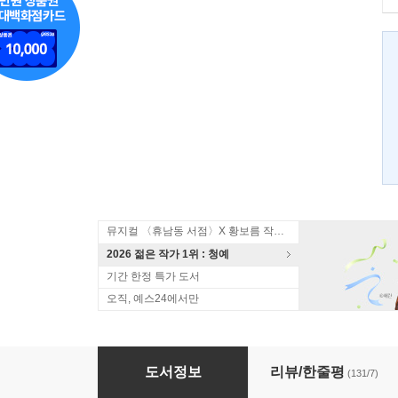
뮤지컬 〈휴남동 서점〉X 황보름 작가 북토크
2026 젊은 작가 1위 : 청예
기간 한정 특가 도서
오직, 예스24에서만
높고 푸른 사다리
도서정보
리뷰/한줄평
(131/7)