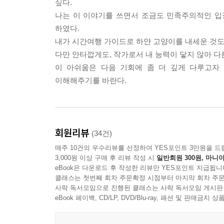
싶다.
차가 기척을 하면서 움직이자 그들은 체념하면서 눈을
나는 이 이야기를 쓰면서 조금도 민족주의적인 입
“전쟁터로 가는 것은 아니니까, 좋은 쪽으로 생각하자
하였다.
달래주어도 이 갑작스러운 운명을 순순히 받아들이
내가 시간여행 가이드로 하얀 고양이를 내세운 것도
는 눈물을 감출 수는 없었다.
다만 안타깝게도, 작가로서 내 능력이 닿지 않아 다
박선은 강제 징용 가는 것이냐고 고선생한테 물었다
이 아쉬움은 다음 기회에 좀 더 깊게 다루고자
“아니, 왜 이런 장면을 보여주는 거야? 그럼 혹시 
이해해주기를 바란다.
다시금 그 옥상 파라솔 밑으로 돌아온 뒤에도 박선은
“이게 여행의 묘미 아니니? 조금씩 추리하면서 알아가
그러다가 신해의 목소리가 들리자 어디론가 사라져버렸다.
회원리뷰
(34건)
마당으로 들어서자 어느 정도 가지치기가 되어 있어
매주 10건의 우수리뷰를 선정하여 YES포인트 3만원을 드
길을 내놓았다.
3,000원 이상 구매 후 리뷰 작성 시
일반회원 300원, 마니아
별목련나무의 꽃눈은 조금 더 부풀어 올랐고, 더욱
eBook은 다운로드 후 작성한 리뷰만 YES포인트 지급됩니
클래스는 첫번째 회차 주문확정 시점부터 마지막 회차 주문
빛을 더해가고 마당 수돗가 배나무도 어제와 다르게 
사락 독서모임으로 진행된 클래스는 사락 독서모임 게시판
자욱했다. 나무들이 숨을 쉬며 뿜어내는 기운이 하
eBook 페이백, CD/LP, DVD/Blu-ray, 패션 및 판매금
상자 안에서 다이어리를 꺼내려다가 통째로 들고 뒤꼍
뭇가지를 정리하고 두텁게 쌓인 낙엽을 긁어내었다.