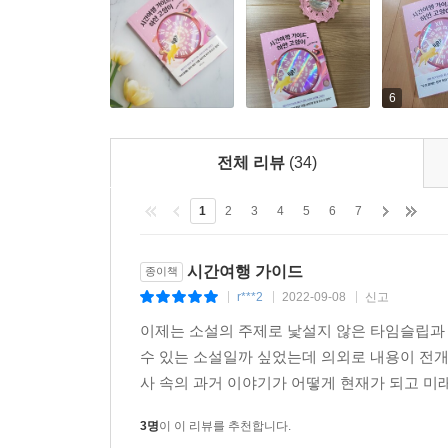
다음에 보면 안 되냐고 했더니 고모가 내일부터 출근
에라 모르겠다. 어쩌면 오늘 상상도 못 할 일이 벌어
다.
6
--- p.200~201
전체 리뷰
(34)
1
2
3
4
5
6
7
시간여행 가이드
종이책
r***2
2022-09-08
신고
|
|
|
이제는 소설의 주제로 낯설지 않은 타임슬립과
수 있는 소설일까 싶었는데 의외로 내용이 전
사 속의 과거 이야기가 어떻게 현재가 되고 미래
3명
이 이 리뷰를 추천합니다.