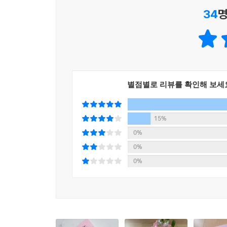
리를 펴며 차를 마시기도 할 것이다. 엄마, 아빠가 새삼
34
명
파닥파닥 날개를 치면서 뒹굴고 있는 참새들. 십
엄마를 부르고 있었고, 왜가리들은 하느님을 부르면
으며, 당연히 신을 믿는 것도 자기들뿐이라고 생각했
“네가 만약 고양이가 아니고 인간이었다면 여기저기 
별점별로 리뷰를 확인해 보세
간들보다 수천 배 수만 배 많은 다른 생명체들이 죽어
고양이와 개들의 시체가 가장 많이 보였고, 너구리와
의 시체들도 보였으나 고양이의 눈으로 보아서 그런지
15%
꿩, 까치, 혹은 까마귀 같은 새들, 쥐나 뱀, 개구리, 
0%
0%
“손님, 머리통이 참 예뻐요. 귀걸이를 하면 훨씬 예쁠
0%
그 말이 너무 고마워서, 미용사라는 직업이 이렇
다고 중얼거렸다.
빡빡머리로, 그런 무방비 상태로 마주치는 모든 것
박선은 도움을 요청하듯 하늘만 보았다. 그렇게 나
드는 그 따스함에 괜히 눈시울이 울컥했다. 그때 