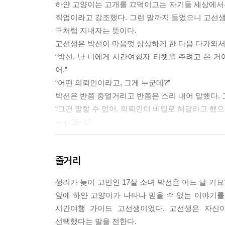
하얀 고양이는 고개를 끄덕이고는 자기들 세상에서
직업이라고 강조했다. 그런 말까지 들었으니 고선생
구처럼 지내자는 뜻이다.
고선생은 박선이 마음껏 상상하게 한 다음 다가와서 
“박선, 난 너에게 시간여행자 티켓을 주려고 온 거
어.”
“어떤 의뢰인이라고, 그게 누군데?”
박선은 반쯤 중얼거리고 반쯤은 소리 내어 말했다. 
“그건 말할 수 없어. 의뢰인이 비밀로 해달라고 했으
--- p.15~17
줄거리
신해가
“너 시간여행 가이드를 만나고 있지?”
생리가 늦어 고민인 17살 소녀 박선은 어느 날 기
하고 물었다. 박선은 그 자리에 얼어붙었다. 뭔가 
앞에 하얀 고양이가 나타나 믿을 수 없는 이야기를 한
보았다.
시간여행 가이드 고선생이었다. 고선생은 자신
“그 가이드가 너한테 갔을 줄은 상상도 못 했어. 
선택했다는 말을 전한다.