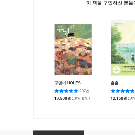
이 책을 구입하신 분
구덩이 HOLES
훌훌
207건
13,500
원
(10% 할인)
12,150
원
(10