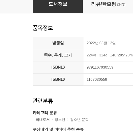
시간여행 가이드, 하얀 고양이
도서정보
리뷰/한줄평
(34/2)
품목정보
발행일
2022년 08월 12일
쪽수, 무게, 크기
224쪽 | 324g | 140*205*20
ISBN13
9791167030559
ISBN10
1167030559
관련분류
카테고리 분류
국내도서
청소년
청소년 문학
수상내역 및 미디어 추천 분류