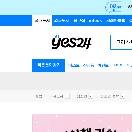
국내도서
외국도서
중고샵
eBook
크레마클럽
C
빠른분야찾기
베스트
신상품
이벤트
바이백
매
웰컴
국내도서
청소년
청소년 문학