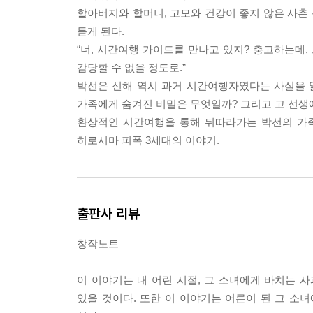
박선은 그 말을 이해할 수가 없어서 그냥 가만히 있
할아버지와 할머니, 고모와 건강이 좋지 않은 사촌
긴 머리카락이 신해의 얼굴을 가리고 있었다. (…)
듣게 된다.
“그리고 충고하는데, 그 가이드 더 이상 만나지 마.
“너, 시간여행 가이드를 만나고 있지? 충고하는데,
로 부탁하는 거야. 시간여행 경험자로 서, 네 사촌으
감당할 수 없을 정도로.”
신해의 목소리는 새벽 한기만큼이나 차갑게 박선의 
박선은 신해 역시 과거 시간여행자였다는 사실을 
아서서 동굴처럼 까만 뒷모습만 보여주고는, 때론 아
가족에게 숨겨진 비밀은 무엇일까? 그리고 고 선생
고 말했다. --- p.56~58
환상적인 시간여행을 통해 뒤따라가는 박선의 가족
히로시마 피폭 3세대의 이야기.
너, 잠자리 시집보내기 놀이라는 거 알아? 태규를 
놀이야. 그게 잠자리에게는 얼마나 잔인한 일인지, 
끼거든. 메뚜기를 잡아 강아지풀대에 꿸 때도 목에서
하지 않고 하던 대로 하는 거지. 어렸을 때 그런 놀
출판사 리뷰
태규를 볼 때 꼭 그걸 보는 느낌이었어. 그간 못 봐
내가 그러지 말라고, 태규가 싫어하지 않겠냐고 소리
창작노트
어. 내가 학교나 동네 어른들에게 고자질할까 봐 미리 
8
이 이야기는 내 어린 시절, 그 소녀에게 바치는 
있을 것이다. 또한 이 이야기는 어른이 된 그 소
송치수는 도시락 안에서 젓가락이 흔들릴 때마다 가