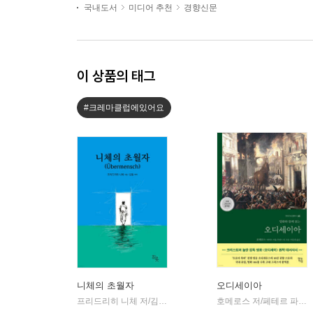
국내도서
미디어 추천
경향신문
이 상품의 태그
#크레마클럽에있어요
니체의 초월자
오디세이아
프리드리히 니체 저/김철 편역
히읏
호메로스 저/페테르 파울 루벤스 그림/박문재 역
|