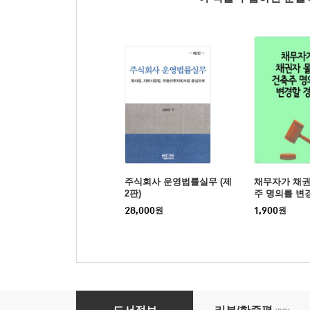
주식회사 운영법률실무 (제
채무자가 채권
2판)
주 명의를 변경
해행위지만, 
28,000
원
1,900
원
능
개인파산·회생실무 (제6판)