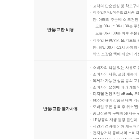
고객의 단순변심 및 착오구
직수입양서/직수입일서중 일
단, 아래의 주문/취소 조건인
오늘 00시 ~ 06시 30분 
반품/교환 비용
오늘 06시 30분 이후 주문
직수입 음반/영상물/기프트 
단, 당일 00시~13시 사이
박스 포장은 택배 배송이 가
소비자의 책임 있는 사유로 
소비자의 사용, 포장 개봉에 
복제가 가능한 상품 등의 포장을 
소비자의 요청에 따라 개별
디지털 컨텐츠인 eBook, 
eBook 대여 상품은 대여 기
모바일 쿠폰 등록 후 취소/환
반품/교환 불가사유
중고상품이 구매확정(자동 
LP상품의 재생 불량 원인이 기
시간의 경과에 의해 재판매가
전자상거래 등에서의 소비자