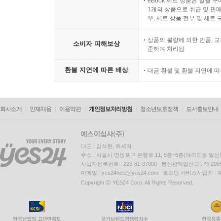
eBook 세트 상품은 일괄 
1개의 상품으로 취급 및 판매
우, 세트 상품 전부 및 세트
상품의 불량에 의한 반품, 교
소비자 피해보상
준하여 처리됨
환불 지연에 따른 배상
대금 환불 및 환불 지연에 
회사소개
인재채용
이용약관
개인정보처리방침
청소년보호정책
도서홍보안내
대표 : 김석환, 최세라
주소 : 서울시 영등포구 은행로 11, 5층~6층(여의도동,일신
사업자등록번호 : 229-81-37000 통신판매업신고 : 제 200
이메일 : yes24help@yes24.com 호스팅 서비스사업자 :
Copyright ⓒ YES24 Corp. All Rights Reserved.