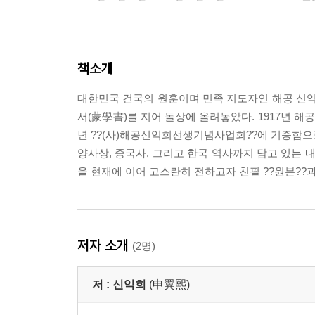
책소개
대한민국 건국의 원훈이며 민족 지도자인 해공 신익희
서(蒙學書)를 지어 돌상에 올려놓았다. 1917년 해
년 ??(사)해공신익희선생기념사업회??에 기증함으로
양사상, 중국사, 그리고 한국 역사까지 담고 있는 
을 현재에 이어 고스란히 전하고자 친필 ??원본??과
저자 소개
(2명)
저 :
신익희
(申翼熙)