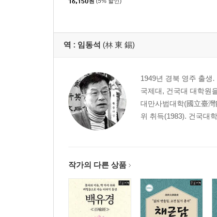
16,150
원
(5% 할인)
역 :
임동석
(林 東 錫)
1949년 경북 영주 출
국제대, 건국대 대학원을
대만사범대학(國立臺灣師
위 취득(1983). 건국
작가의 다른 상품