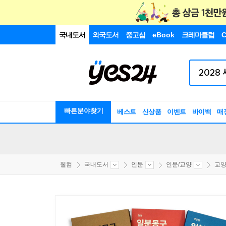
국내도서
외국도서
중고샵
eBook
크레마클럽
C
빠른분야찾기
베스트
신상품
이벤트
바이백
매
웰컴
국내도서
인문
인문/교양
교양