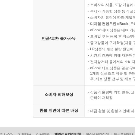
소비자의 사용, 포장 개봉에 
복제가 가능한 상품 등의 포장을 
소비자의 요청에 따라 개별
디지털 컨텐츠인 eBook, 
eBook 대여 상품은 대여 기
모바일 쿠폰 등록 후 취소/환
반품/교환 불가사유
중고상품이 구매확정(자동 
LP상품의 재생 불량 원인이 기
시간의 경과에 의해 재판매가
전자상거래 등에서의 소비자
eBook 세트 상품은 일괄 
1개의 상품으로 취급 및 판매
우, 세트 상품 전부 및 세트
상품의 불량에 의한 반품, 교
소비자 피해보상
준하여 처리됨
환불 지연에 따른 배상
대금 환불 및 환불 지연에 
회사소개
인재채용
이용약관
개인정보처리방침
청소년보호정책
도서홍보안내