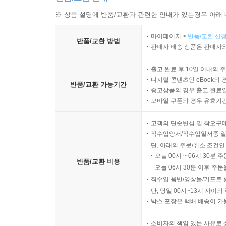
※ 상품 설명에 반품/교환과 관련한 안내가 있는경우 아래 
마이페이지 >
반품/교환 신청
반품/교환 방법
판매자 배송 상품은 판매자와
출고 완료 후 10일 이내의 
디지털 콘텐츠인 eBook의 
반품/교환 가능기간
중고상품의 경우 출고 완료일
모바일 쿠폰의 경우 유효기간(
고객의 단순변심 및 착오구
직수입양서/직수입일서중 일
단, 아래의 주문/취소 조건인
오늘 00시 ~ 06시 30분 
반품/교환 비용
오늘 06시 30분 이후 주문
직수입 음반/영상물/기프트 
단, 당일 00시~13시 사이
박스 포장은 택배 배송이 가
소비자의 책임 있는 사유로 