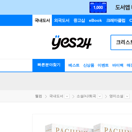
국내도서
외국도서
중고샵
eBook
크레마클럽
C
빠른분야찾기
베스트
신상품
이벤트
바이백
매
웰컴
국내도서
소설/시/희곡
영미소설