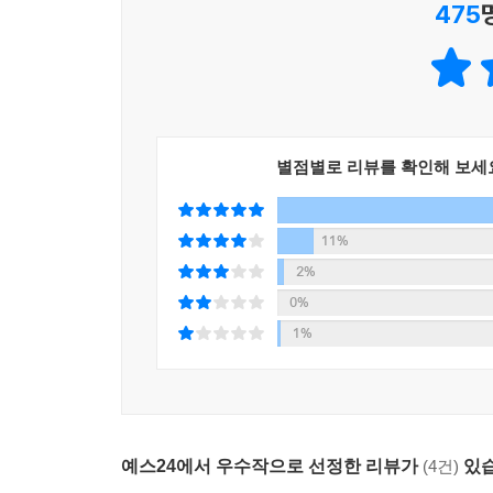
475
으로는 부족했다. 자신이 물을 마시듯 들이마시던
정세과 일제 침략이 낳은 한국 근현대사의 비극
다큐멘터리의 디테일과 뛰어난 픽션의 공감이 어우
못했다. 어머니가 아들에게 앞으로 고생하게 될 것
마음먹었다. 그러나 예일대에서 역사학을 공부하며 
- 데일리메일
긴 시간이 필요했다. 일본계 미국인 남편과 함께 
--- p.265
집필을 시작했다. “역사적 재앙에 맞선 평범한 
시간과 역사라는 강력한 흐름에 굴하지 않고 등장
‘솔로몬’에서 ‘선자’로 바뀌었고, 제목은 『모국』
자체가 가진 혼돈의 풍경을 응시한다.
별점별로 리뷰를 확인해 보세
“다큐멘터리의 디테일과 뛰어난 소설적 공감이 어우
- 뉴욕타임스
이민진은 탁월한 이야기꾼이다. 계급, 종교, 소외된
“파친코는 바보 같은 게임이지만, 인생은 그렇지 않
11%
오래도록 생각에 잠기게 될 것이다.
‘한국인 디아스포라 3부작’을 향한 묵묵한 여정
2%
- 내셔널 북리뷰
0%
『파친코』는 ‘집에 대한 이야기’이기도 하다. 
[2022 내 맘대로 올해의 책]
1%
때문이다. 작가는 책의 제목인 ‘파친코’가 “도
죽음도 계절처럼 익숙해지는 긴 시간을 산 사람들의
타향에서 생존을 위한 유일한 수단으로서 파친코 
- 배명훈 (소설가)
타지에 뿌리내리고 영원한 이방인으로 살아야 하는 
돈과 같은 인생의 모든 문제를 다루면서, 동시대
뛰어넘는 이야기의 힘을 증명하며 하나의 문화적 
예스24에서 우수작으로 선정한 리뷰가
(4건)
있습