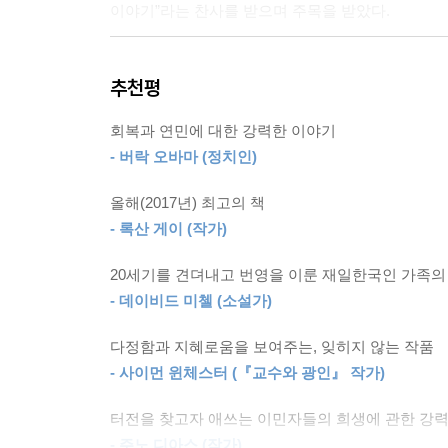
못했지만, 그들의 작은 바위섬 영도는 선자의 기억 
이야기”라는 찬사를 받으며 주목을 받았다.
자가 마음속으로 그린 천국의 모습은 고향이었다. 투
별하고는 사뭇 다른 것 같았다. 고국의 상황이 나
지난 4월 판권 계약이 종료되며 절판되었던 『
주 잘 관리한 밝고 튼튼한 집, 수박과 상추와 호박
추천평
저버렸지만, 그래도 상관없다”)에서부터 원문의 의
곳에서 살 때는 그곳을 충분히 사랑하지 못했다.
또한 작가가 처음 의도한 구조와 흐름을 살리기 위해 총
회복과 연민에 대한 강력한 이야기
--- p.376
출간을 기념해 ‘한국 독자들에게’ 보내는 글에는
- 버락 오바마 (정치인)
“한국인은 지적으로나, 감성적으로나 깊이 있는 
2권
들려주고 싶다며 한국 독자들에게 각별한 애정을 표
올해(2017년) 최고의 책
- 록산 게이 (작가)
유미는 많은 조선인이 북한으로 돌아갔고 더 많은 이
“회복과 연민에 대한 강력한 이야기”
선인이라는 것은 벗어날 수 없는 가난이나 수치스러
―버락 오바마(미국 전 대통령)
20세기를 견뎌내고 번영을 이룬 재일한국인 가족의
그렇다고 자신을 결코 사랑해주지 않는 의붓어머니 
- 데이비드 미첼 (소설가)
었다.
전 세계인의 마음을 뒤흔든 우리의 이야기
--- p.84
다정함과 지혜로움을 보여주는, 잊히지 않는 작품
문화와 세대를 가로지르는 새로운 고전의 탄생!
- 사이먼 윈체스터 (『교수와 광인』 작가)
“그 불쌍한 애는 더 이상 견딜 수 없었던 거야.”
한국계 작가 이민진 화제작 『파친코』 새롭게 출간
터전을 찾고자 애쓰는 이민자들의 희생에 관한 강력
“잘 들어, 이 친구야, 네가 할 수 있는 건 없어. 
- 주노 디아스 (작가)
로 돌아간 조선인들도 다를 바 없어. 서울에서는 나