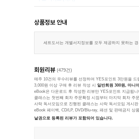
4대에 걸친 재일조선인 가족의 이야기를 그린 
이든 더러운 조선인일 뿐이야. 도대체 어떡하라는 거
출간되어 한국 독자들과 만난다. 『파친코』는 재미
놀랍다. 디킨스와 톨스토이의 숨결이 일본에서 살
모자수가 담배를 찾아 주머니를 두드렸다.
출간되어 『뉴욕타임스』 베스트셀러에 올랐다. 세계 
상품정보 안내
그러하듯 가족, 사랑, 돈과 같은 모든 문제와 씨름
“인간은 끔찍해. 맥주나 마셔.”
‘올해의 책’, 전미도서상 최종 후보에 선정되며 평
무슨 의미인가? 그리고 그 단단하고 고통스러우면
--- p.209
새로운 클래식으로 자리매김한 『파친코』(전 2권)를
- 게리 슈테인가르트 (『망할 놈의 나라 압수르디스
세트도서는 개별서지정보를 모두 제공하지 못하는 경우
왜 에쓰코네 가족은 파친코 사업을 그리 안 좋게 
“역사는 우리를 저버렸지만, 그래도 상관없다”
한 가족의 이야기가 모든 가족의 이야기가 될 수 있
을 들게 했고, 모자수는 성인 남녀들이 돈을 따려고
역사에 외면당한 재일조선인 가족의 대서사극
수 없고, 놀라운 힘으로 여러 문화와 세대를 가로지
었다. 매일 아침, 모자수와 직원들은 당첨 결과를 
- 에리카 와그너 (작가, 기자)
회원리뷰
(479건)
은 자신이 행운아일 거라는 희망을 품고 게임을 계속
이 소설은 일제강점기 부산 영도에서 시작해 버블경제
매주 10건의 우수리뷰를 선정하여 YES포인트 3만원을 드
패했다. 아이들에게 희망을 가지라고, 이길지 모
어머니 양진과 함께 허름한 하숙집을 꾸리며 살아가
야심 차다. 디킨스의 맥을 잇는 사회 소설
3,000원 이상 구매 후 리뷰 작성 시
일반회원 300원, 마니아
임이지만, 인생은 그렇지 않았다.
넓은 세상을 상상하기 시작하지만, 그의 아이를 가
- USA투데이
eBook은 다운로드 후 작성한 리뷰만 YES포인트 지급됩니
--- pp.253~254
클래스는 첫번째 회차 주문확정 시점부터 마지막 회차 주문
손님으로 온 목사 이삭은 선자를 자신의 운명으로
사락 독서모임으로 진행된 클래스는 사락 독서모임 게시판
역사가 의도적으로 지우려 했던 사람들에게 바치는 
조선인이자 여성으로서 차별과 멸시를 견디며 "더
eBook 페이백, CD/LP, DVD/Blu-ray, 패션 및 판매금
“다 고생인 기라.” 양진이 큰 소리로 말했다. “고생
- 가디언
지난하고도 고되었다. 선자를 둘러싼 파란만장한 
낱권으로 등록된 리뷰가 포함되어 있습니다.
“네, 고생이에요.” 경희가 고생이라는 말을 되풀이
우리가 미처 알지 못했던 ‘자이니치(재일동포를 일컫
사랑, 상실, 투지, 행운, 인내에 대한 아름다운 이야
선자는 평생 다른 여자들에게 여자는 고생해야 한다
- 라이브러리저널
다가 고통스럽게 죽었다. 고생이라는 말에 신물이 났
이 책을 쓴 이민진 작가는 일곱 살 때 가족과 함께