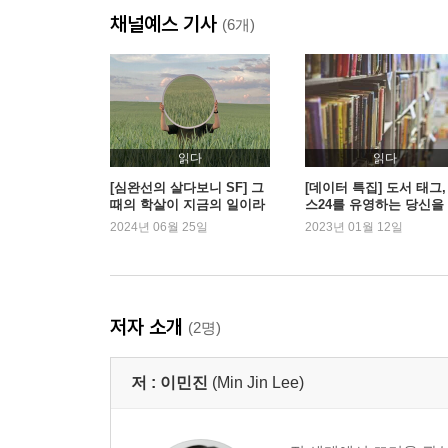
채널예스 기사
(6개)
읽다
읽다
[심완선의 살다보니 SF] 그
[데이터 특집] 도서 태그,
때의 학살이 지금의 일이라
스24를 유영하는 당신을
면
한 가이드
2024년 06월 25일
2023년 01월 12일
저자 소개
(2명)
저 :
이민진
(Min Jin Lee)