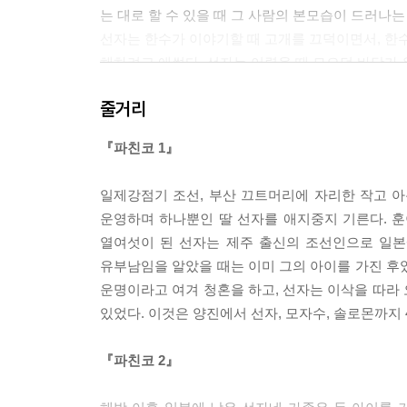
는 대로 할 수 있을 때 그 사람의 본모습이 드러나는
선자는 한수가 이야기할 때 고개를 끄덕이면서, 한수
해하려고 애썼다. 선자는 어렸을 때 모으던 바닷가 
고 잊을 수 없는 새로운 세상을 보여주었기에 선자는
줄거리
--- p.74
『파친코 1』
“팔 쌀이 마이 없십니더.” 조 씨가 거듭 말했다.
“신부랑 신랑 저녁밥 해줄 정도만 있으면 됩니더. 
일제강점기 조선, 부산 끄트머리에 자리한 작고 
돌렸다. (...) 딸들을 먼 곳에서, 조선인들을 가
운영하며 하나뿐인 딸 선자를 애지중지 기른다. 
긴다는 것은 말도 안 되는 일이었다.
열여섯이 된 선자는 제주 출신의 조선인으로 일본
양진은 지폐를 세서 탁자 위 주판 옆 나무 쟁반에 
유부남임을 알았을 때는 이미 그의 아이를 가진 후
“있으면 작은 걸로 한 봉지 담아주이소. 둘이 배부
운명이라고 여겨 청혼을 하고, 선자는 이삭을 따라
양진은 돈 쟁반을 조 씨 쪽으로 밀었다. 그래도 조
있었다. 이것은 양진에서 선자, 모자수, 솔로몬까지
꼭 흰쌀밥을 먹이고 싶었다.
--- pp.143~144
『파친코 2』
조선인들이 일본이 승리하기를 바랄까? 얼토당토않