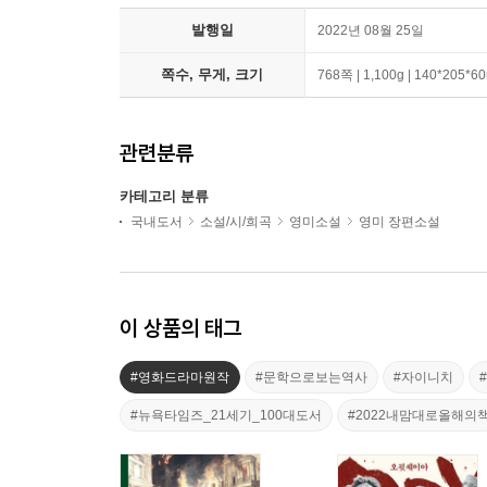
발행일
2022년 08월 25일
쪽수, 무게, 크기
768쪽 | 1,100g | 140*205*
관련분류
카테고리 분류
국내도서
소설/시/희곡
영미소설
영미 장편소설
이 상품의 태그
#영화드라마원작
#문학으로보는역사
#자이니치
#뉴욕타임즈_21세기_100대도서
#2022내맘대로올해의