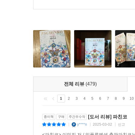
선자
1910년대 조선의 작은 섬 영도에서 하숙집
소녀로 자란다. 어머니를 도와 하숙집을 운영해나가던
한수
열두 살 때 아버지를 따라 제주에서 오사카로 
생선 중개상으로 부산과 일본을 오가다 선자를 만나
이삭
평양의 유복한 기독교 집안 출신의 목사. 태어
하숙집에 잠시 묵으려다가 결핵으로 쓰러져 발이 묶
2
양진
선자의 어머니. 영도의 가난한 집 막내딸로 태
선자와 함께 하숙집을 운영한다.
전체 리뷰
(479)
훈이
선자의 아버지. 입술과 발에 장애를 가지고
1
2
3
4
5
6
7
8
9
10
하숙집을 운영하며 외동딸 선자를 소중히 길렀다.
[도서 리뷰] 파친코
종이책
구매
주간우수작
요셉
이삭의 형. 오사카에 있는 공장에서 일하며 평
y****n
2025-03-02
신고
|
|
|
<파친코> 이민진 저 / 인플루엔셜 출판파친코는