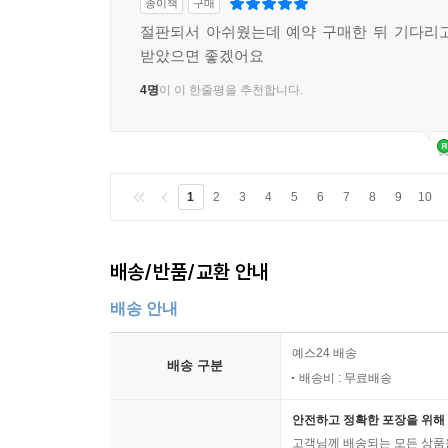
종이책
구매
절판되서 아쉬웠는데 예약 구매한 뒤 기다리
받았으면 좋겠어요
4명
이 이 한줄평을 추천합니다.
1
2
3
4
5
6
7
8
9
10
배송/반품/교환 안내
배송 안내
예스24 배송
배송 구분
배송비 : 무료배송
안전하고 정확한 포장을 위해 
고객님께 배송되는 모든 상품을