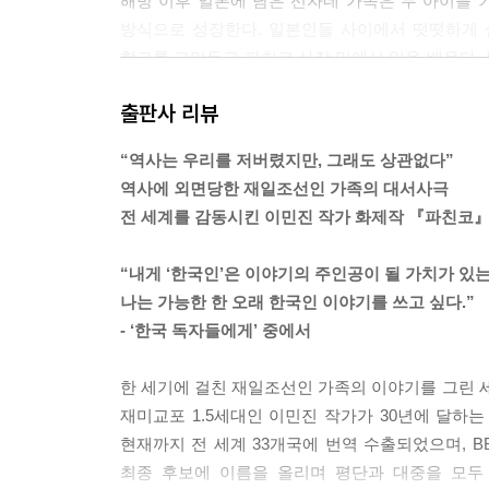
해방 이후 일본에 남은 선자네 가족은 두 아이를
스로를 구할 수 있을까? 결코 아닐 것이다. 그렇다
방식으로 성장한다. 일본인들 사이에서 떳떳하게
라. 자기 배를 채워라. 정신 바짝 차리고, 지도자
학교를 그만두고 파친코 사장 밑에서 일을 배운다.
출세하게 해라. 적응해라. 지극히 간단하지 않은가?
노아는 선자가 오랫동안 숨겨온 비밀을 알게 되는
곳에서나 또 다른 곳에서 그저 먹고살려고 발버둥 치
출판사 리뷰
이야기이다.
--- p.276
“역사는 우리를 저버렸지만, 그래도 상관없다”
노아는 자기가 평범한 사람이고 조선인이 아니었다
역사에 외면당한 재일조선인 가족의 대서사극
없었다. 자신은 결코 평범한 일본인이 될 수 없을 
전 세계를 감동시킨 이민진 작가 화제작 『파친코』
에서 사는 것이 더 나으리라고 생각했다. 책가방과
“아가, 이리 오렴.” 이삭이 말했다.
“내게 ‘한국인’은 이야기의 주인공이 될 가치가 있
노아가 이삭에게 다가가 무릎을 꿇고 앉았다. ‘제발 하
나는 가능한 한 오래 한국인 이야기를 쓰고 싶다.”
다.
- ‘한국 독자들에게’ 중에서
이삭이 노아의 손을 잡고 꽉 쥐었다. “너는 아주 용
서 하루하루 살아가는 것은 큰 용기가 필요한 일이야
한 세기에 걸친 재일조선인 가족의 이야기를 그린
--- pp.306~307
재미교포 1.5세대인 이민진 작가가 30년에 달하
현재까지 전 세계 33개국에 번역 수출되었으며, B
선자는 설탕이 냄비에서 녹아 졸아드는 동안 계속 저
최종 후보에 이름을 올리며 평단과 대중을 모두