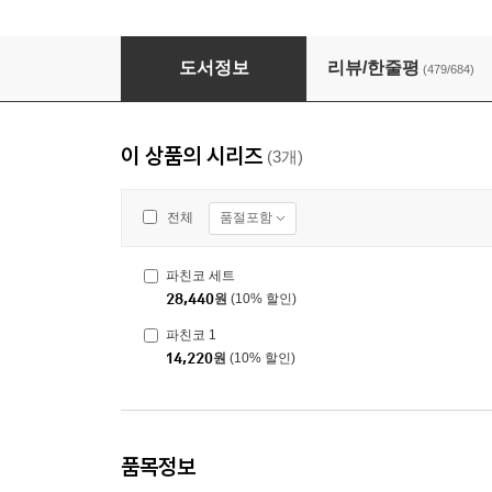
파친코 세트
도서정보
리뷰/한줄평
(479/684)
이 상품의 시리즈
(3개)
품절포함
전체
파친코 세트
28,440
원
(10% 할인)
파친코 1
14,220
원
(10% 할인)
품목정보