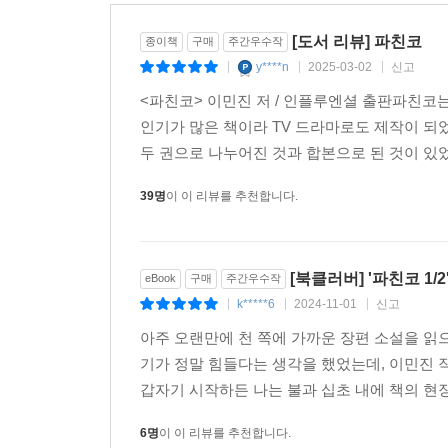
이 책은 이민진 작가의 데뷔 소설 『백만장자를 위한 공
[도서 리뷰] 파친코
종이책
구매
주간우수작
한국인들의 교육열에 관한 세 번째 장편소설 『아메리
y****n
2025-03-02
신고
3부작’으로 소개한다. 그가 이처럼 한국인 이야기를
|
|
|
“한국인은 지적으로나, 감성적으로나 깊이 있는 
<파친코> 이민진 저 / 인플루엔셜 출판파친코는
들려주고 싶다고 밝혔다.
인기가 많은 책이라 TV 드라마로도 제작이 되
두 권으로 나누어진 것과 합본으로 된 것이 있었
원작에 충실한 번역과 구성으로 새롭게 만나는 『
39명
이 이 리뷰를 추천합니다.
2017년에 국내에 소개된 후 판권 계약이 종료되며
문장(“역사는 우리를 저버렸지만, 그래도 상관없
문체를 살리고자 노력했다. 또한 작가가 처음 의도한 구
[북클러버] '파친코 1/2
eBook
구매
주간우수작
구성을 그대로 따랐다. 여기에 새 출간을 기념해 
k*****6
2024-11-01
신고
|
|
|
대해 “번역은 문학의 천사와 예술가의 작업”이라
아주 오랜만에 천 쪽에 가까운 장편 소설을 읽
바로 지금, 전 세계를 들썩이게 한 우리의 이야기를
기가 정말 힘들다는 생각을 했었는데, 이민진 
갑자기 시작하든 나는 불과 십초 내에 책의 현장 
등장인물
6명
이 이 리뷰를 추천합니다.