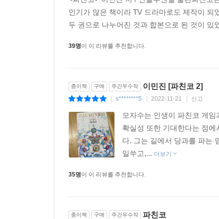
경희
요셉의 아내. 요셉과 이삭 형제와 같은 평양 
인기가 많은 책이라 TV 드라마로도 제작이 되
두 권으로 나누어진 것과 합본으로 된 것이 있었
노아
선자의 첫째 아들. 1930년대 오사카에서 태어
39명
이 이 리뷰를 추천합니다.
모자수
선자의 둘째 아들. 모자수는 ‘모세’의 일본
솔로몬
모자수의 외아들이자 선자의 손자. 1960년
이민진 [파친코 2]
종이책
구매
주간우수작
s********5
2022-11-21
신고
|
|
|
모자수는 인생이 파친코 게임과
확실성 또한 기대한다는 점에서 
다. 그는 길에서 당과를 파는
일쑤고,...
더보기
35명
이 이 리뷰를 추천합니다.
파친코
종이책
구매
주간우수작