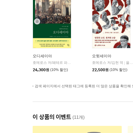
오디세이아
오뒷세이아
호메로스 저/페테르 파울 루벤스 그림/박문재 역
호메로스 저/김헌 역
현대지성
을유문화사
|
|
24,300
원
(10% 할인)
22,500
원
(10% 할인)
검색 페이지에서 선택된 태그에 등록된 더 많은 상품을 확인해 
이 상품의 이벤트
(11개)