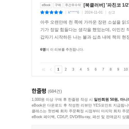
[북클러버] '파친코 1/2
eBook
구매
주간우수작
k*****6
2024-11-01
신고
|
|
|
아주 오랜만에 천 쪽에 가까운 장편 소설을 읽
기가 정말 힘들다는 생각을 했었는데, 이민진 
갑자기 시작하든 나는 불과 십초 내에 책의 현장 
6명
이 이 리뷰를 추천합니다.
1
2
3
4
5
6
7
8
9
10
한줄평
(684건)
1,000원 이상 구매 후 한줄평 작성 시
일반회원 50원, 마니
eBook은 다운로드 후 작성한 리뷰만 YES포인트 지급됩니
클래스는 첫번째 회차 주문확정 시점부터 마지막 회차 주문
eBook 페이백, CD/LP, DVD/Blu-ray, 패션 및 판매금