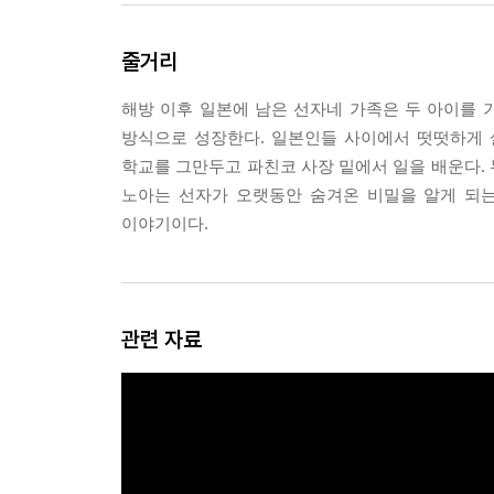
왜 에쓰코네 가족은 파친코 사업을 그리 안 좋게 
줄거리
을 들게 했고, 모자수는 성인 남녀들이 돈을 따려고
었다. 매일 아침, 모자수와 직원들은 당첨 결과를 
해방 이후 일본에 남은 선자네 가족은 두 아이를
은 자신이 행운아일 거라는 희망을 품고 게임을 계속
방식으로 성장한다. 일본인들 사이에서 떳떳하게
패했다. 아이들에게 희망을 가지라고, 이길지 모
학교를 그만두고 파친코 사장 밑에서 일을 배운다.
임이지만, 인생은 그렇지 않았다.
노아는 선자가 오랫동안 숨겨온 비밀을 알게 되는
--- pp.253~254
이야기이다.
“다 고생인 기라.” 양진이 큰 소리로 말했다. “고생
“네, 고생이에요.” 경희가 고생이라는 말을 되풀이
자는 어릴 때도 고생하고 아내가 돼서도 고생하고 
관련 자료
것은 없을까? 선자는 노아에게 더 나은 삶을 주려
아들에게 가르쳤어야 했을까? 결국 노아는 자신의
고 해서 그것이 잘못한 일일까?
--- p.265
선자는 실수를 저질렀다. 하지만 선자는 아들이 나