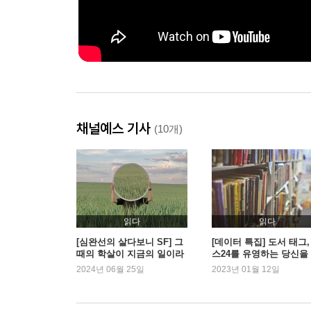
채널예스 기사
(10개)
읽다
읽다
[심완선의 살다보니 SF] 그
[데이터 특집] 도서 태그,
때의 학살이 지금의 일이라
스24를 유영하는 당신을
면
한 가이드
2024년 06월 25일
2023년 01월 12일