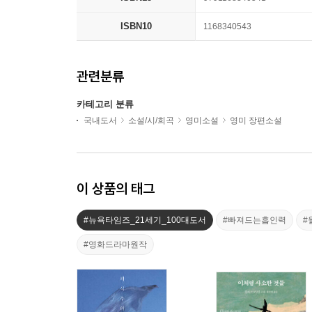
ISBN10
1168340543
관련분류
카테고리 분류
국내도서
소설/시/희곡
영미소설
영미 장편소설
이 상품의 태그
#뉴욕타임즈_21세기_100대도서
#빠져드는흡인력
#
#영화드라마원작