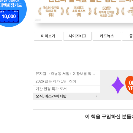
미리보기
사이즈비교
카드뉴스
공
뮤지컬 〈휴남동 서점〉X 황보름 작가 북토크
2026 젊은 작가 1위 : 청예
기간 한정 특가 도서
오직, 예스24에서만
이 책을 구입하신 분