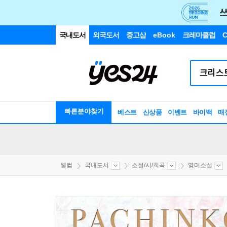
국내도서
외국도서
중고샵
eBook
크레마클럽
C
빠른분야찾기
베스트
신상품
이벤트
바이백
매
웰컴
국내도서
소설/시/희곡
영미소설