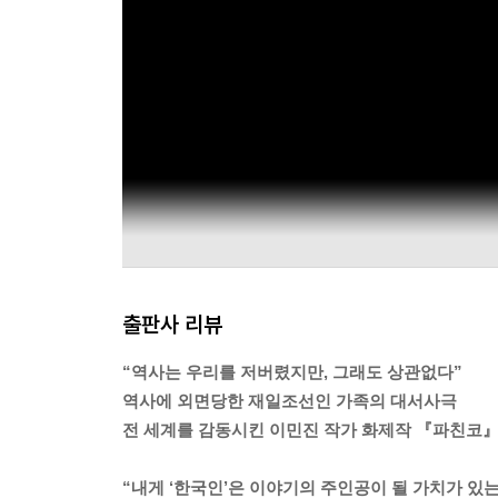
말했다. 씨, 핏줄. 이런 한심한 생각에 어떻게 맞
고 믿는 감수성이 예민한 아이였다. 노아의 죽음은 
을 꿇고 앉았다.
“죄송해예, 엄마. 죄송해예. 지가 떠나 있어서 죄송해
--- p.269
출판사 리뷰
“역사는 우리를 저버렸지만, 그래도 상관없다”
역사에 외면당한 재일조선인 가족의 대서사극
전 세계를 감동시킨 이민진 작가 화제작 『파친코』
“내게 ‘한국인’은 이야기의 주인공이 될 가치가 있