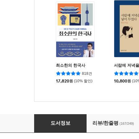
최소한의 한국사
서랍에 저녁을
818건
17,820
원
(10% 할인)
10,800
원
(10
파친코 2
도서정보
리뷰/한줄평
(167/249)