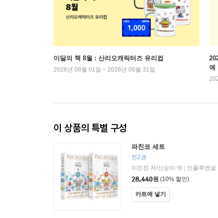
이달의 책 8월 : 산리오캐릭터즈 유리컵
2
예
2026년 08월 01일 ~ 2026년 08월 31일
20
이 상품의 특별 구성
파친코 세트
전2권
이민진 저/신승미 역
인플루엔셜
|
28,440
원
(10% 할인)
카트에 넣기