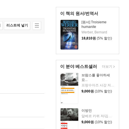
이 책의 원서/번역서
[원서] Troisieme
매
리스트에 넣기
humanite
Werber, Bernard
18,810
원
(5% 할인)
이 분야 베스트셀러
더보기
브람스를 좋아하세
요...
프랑수아즈 사강 저/김남주 역
9,000
원
(10% 할인)
이방인
알베르 카뮈 저/김화영 역
9,000
원
(10% 할인)