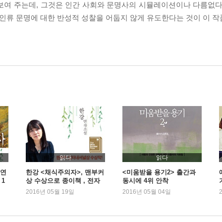
보여 주는데, 그것은 인간 사회와 문명사의 시뮬레이션이나 다름없다
 인류 문명에 대한 반성적 성찰을 어둡지 않게 유도한다는 것이 이 작
읽다
읽다
 연
한강 <채식주의자>, 맨부커
<미움받을 용기2> 출간과
1
상 수상으로 종이책 , 전자
동시에 4위 안착
책 동시 1위
2016년 05월 19일
2016년 05월 04일