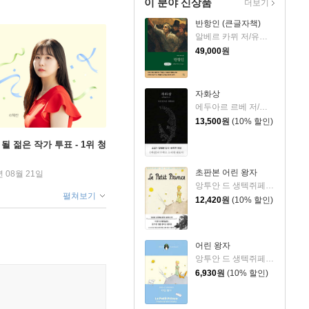
이 분야 신상품
더보기
반항인 (큰글자책)
알베르 카뮈 저/유기환 역
49,000
원
자화상
에두아르 르베 저/정영문 역
13,500
원
(10% 할인)
될 젊은 작가 투표 - 1위 청
초판본 어린 왕자
년 08월 21일
앙투안 드 생텍쥐페리 저/김미정 역
펼쳐보기
12,420
원
(10% 할인)
어린 왕자
앙투안 드 생텍쥐페리 저/김미정 역
6,930
원
(10% 할인)