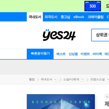
국내도서
외국도서
중고샵
eBook
크레마클럽
C
빠른분야찾기
베스트
신상품
이벤트
바이백
매
웰컴
국내도서
소설/시/희곡
프랑스소설
소
제