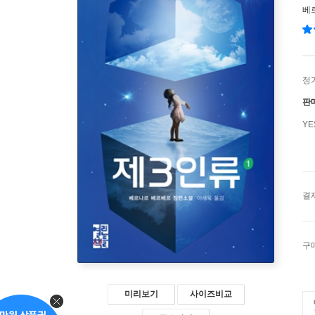
베
정
판
Y
결
구
미리보기
사이즈비교