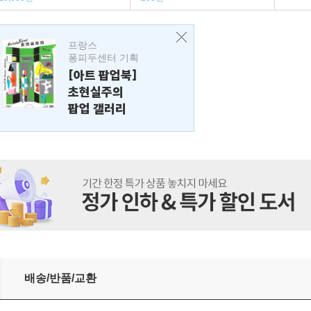
프랑스
퐁피두센터 기획
[아트 팝업북]
초현실주의
팝업 갤러리
배송/반품/교환