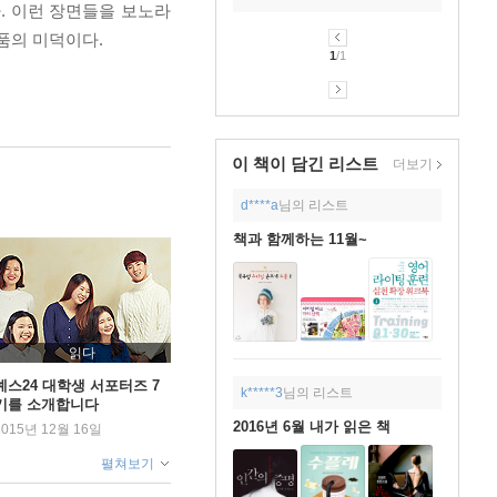
. 이런 장면들을 보노라
품의 미덕이다.
1
/1
이 책이 담긴
리스트
더보기
d****a
님의 리스트
책과 함께하는 11월~
읽다
예스24 대학생 서포터즈 7
k*****3
님의 리스트
기를 소개합니다
2016년 6월 내가 읽은 책
2015년 12월 16일
펼쳐보기