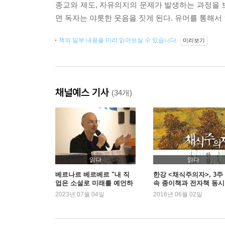
종교와 제도, 자유의지의 문제가 발생하는 과정을 
면 독자는 야릇한 웃음을 짓게 된다. 유머를 통해서
책의 일부 내용을 미리 읽어보실 수 있습니다.
미리보기
채널예스 기사
(34개)
읽다
읽다
베르나르 베르베르 "내 직
한강 <채식주의자>, 3주
업은 소설로 미래를 예언하
속 종이책과 전자책 동시 
는 것"
위
2023년 07월 04일
2016년 06월 02일