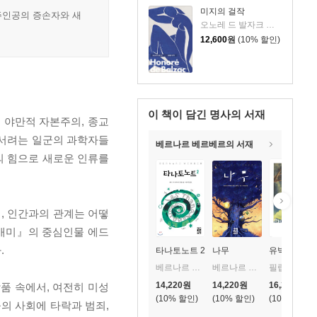
미지의 걸작
주인공의 증손자와 새
오노레 드 발자크 저/박명숙 역
12,600
원
(10% 할인)
이 책이 담긴
명사의 서재
 야만적 자본주의, 종교
어서려는 일군의 과학자들
베르나르 베르베르의 서재
의 힘으로 새로운 인류를
지, 인간과의 관계는 어떻
『개미』의 중심인물 에드
.
타나토노트 2
나무
유빅
베르나르 베르베르 저/이세욱 역
베르나르 베르베르 저/뫼비우스 그림/이세욱 역
필립 K. 딕 저/김상훈 역
14,220
원
14,220
원
16,200
원
품 속에서, 여전히 미성
10
%
10
%
10
%
의 사회에 타락과 범죄,