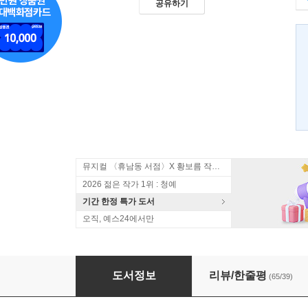
공유하기
뮤지컬 〈휴남동 서점〉X 황보름 작가 북토크
2026 젊은 작가 1위 : 청예
기간 한정 특가 도서
오직, 예스24에서만
제3인류 1
도서정보
리뷰/한줄평
(65/39)