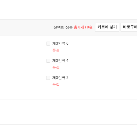
카트에 넣기
바로구
선택한 상품
총
0
개 /
0
원
제3인류 6
품절
제3인류 4
품절
제3인류 2
품절