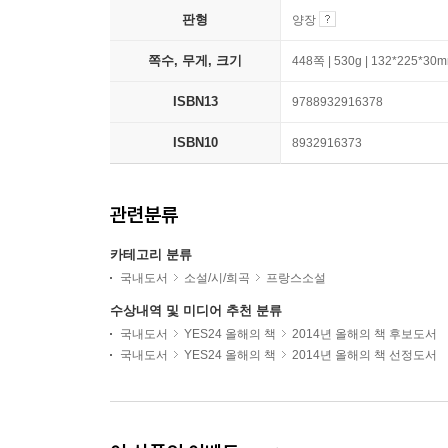
판형
양장
쪽수, 무게, 크기
448쪽 | 530g | 132*225*30
ISBN13
9788932916378
ISBN10
8932916373
관련분류
카테고리 분류
국내도서
소설/시/희곡
프랑스소설
수상내역 및 미디어 추천 분류
국내도서
YES24 올해의 책
2014년 올해의 책 후보도서
국내도서
YES24 올해의 책
2014년 올해의 책 선정도서