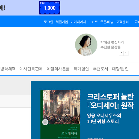
로그인
회원가입
마이페이지
카트
주문/배송
고객센터
Gl
름방학혜택
예사단독판매
이달의사은품
특가할인
추천도서
대량/법인