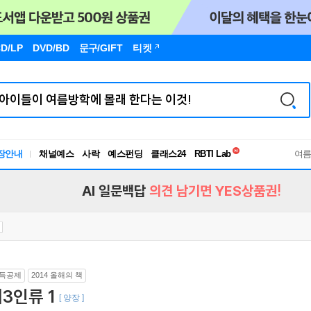
D/LP
DVD/BD
문구
/GIFT
티켓
독서유형검사
RBTI Lab
장안내
채널예스
사락
예스펀딩
클래스24
여
독서유형검사
AI 일문백답
의견 남기면 YES상품권!
득공제
2014 올해의 책
3인류 1
[ 양장 ]