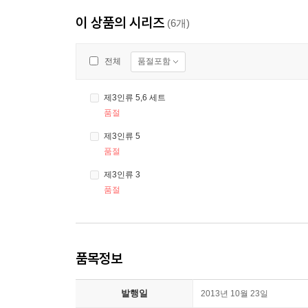
이 상품의 시리즈
(6개)
품절포함
전체
제3인류 5,6 세트
품절
제3인류 5
품절
제3인류 3
품절
품목정보
발행일
2013년 10월 23일