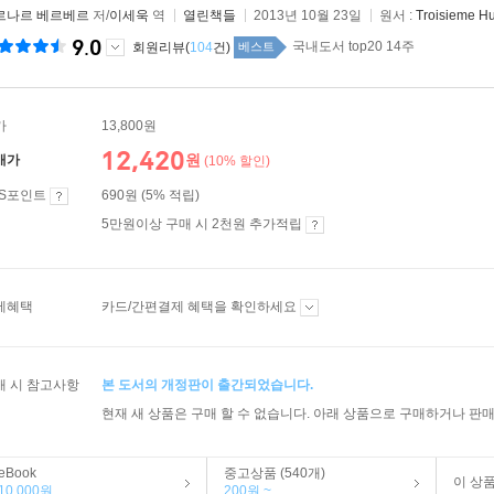
르나르 베르베르
저/
이세욱
역
열린책들
2013년 10월 23일
원서 :
Troisieme H
9.0
국내도서 top20 14주
회원리뷰(
104
건)
베스트
가
13,800원
12,420
원
매가
(10% 할인)
ES포인트
690원 (5% 적립)
5만원이상 구매 시 2천원 추가적립
제혜택
카드/간편결제 혜택을 확인하세요
매 시 참고사항
본 도서의 개정판이 출간되었습니다.
현재 새 상품은 구매 할 수 없습니다. 아래 상품으로 구매하거나 판매
eBook
중고상품 (540개)
이 상
10,000원
200원 ~