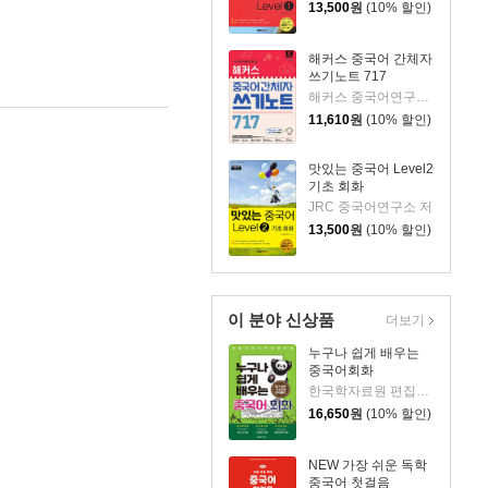
13,500
원
(10% 할인)
해커스 중국어 간체자
쓰기노트 717
해커스 중국어연구소 저
11,610
원
(10% 할인)
맛있는 중국어 Level2
기초 회화
JRC 중국어연구소 저
13,500
원
(10% 할인)
이 분야 신상품
더보기
누구나 쉽게 배우는
중국어회화
한국학자료원 편집부 저
16,650
원
(10% 할인)
NEW 가장 쉬운 독학
중국어 첫걸음