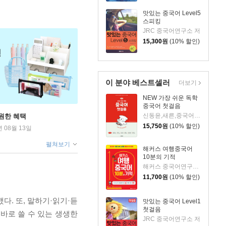
맛있는 중국어 Level5
스피킹
JRC 중국어연구소 저
15,300
원
(10% 할인)
이 분야 베스트셀러
더보기
NEW 가장 쉬운 독학
중국어 첫걸음
신동윤,새른,중국어 편집부 저
원한 혜택
15,750
원
(10% 할인)
년 08월 13일
펼쳐보기
해커스 여행중국어
10분의 기적
해커스 중국어연구소 저
11,700
원
(10% 할인)
. 또, 말하기·읽기·듣
맛있는 중국어 Level1
첫걸음
바로 쓸 수 있는 생생한
JRC 중국어연구소 저