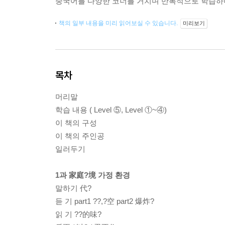
중국어를 다양한 코너를 거치며 반복적으로 학습하며
책의 일부 내용을 미리 읽어보실 수 있습니다.
미리보기
목차
머리말
학습 내용 ( Level ⑤, Level ①~④)
이 책의 구성
이 책의 주인공
일러두기
1과 家庭?境 가정 환경
말하기 代?
듣 기 part1 ??,?空 part2 爆炸?
읽 기 ??的味?