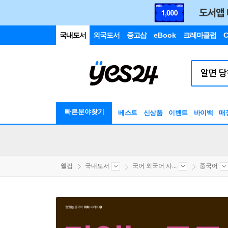
국내도서
외국도서
중고샵
eBook
크레마클럽
C
빠른분야찾기
베스트
신상품
이벤트
바이백
매
웰컴
국내도서
국어 외국어 사...
중국어