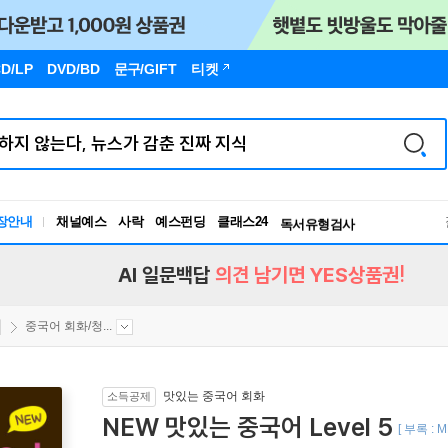
D/LP
DVD/BD
문구
/GIFT
티켓
장안내
채널예스
사락
예스펀딩
클래스24
독서유형검사
RBTI Lab
독서유형검사
AI 일문백답
의견 남기면 YES상품권!
중국어 회화/청...
맛있는 중국어 회화
소득공제
NEW 맛있는 중국어 Level 5
[ 부록 : 