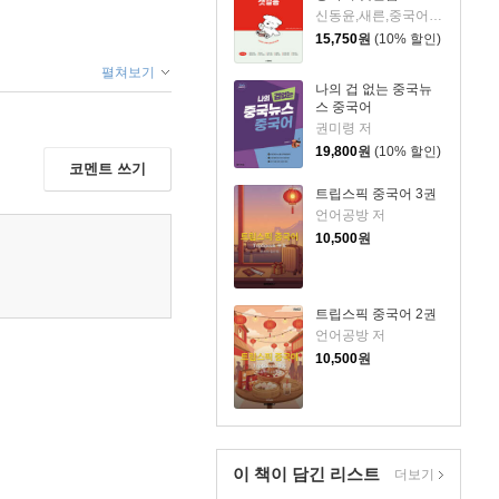
신동윤,새른,중국어 편집부 저
15,750
원
(10% 할인)
펼쳐보기
나의 겁 없는 중국뉴
스 중국어
권미령 저
19,800
원
(10% 할인)
코멘트 쓰기
트립스픽 중국어 3권
언어공방 저
10,500
원
트립스픽 중국어 2권
언어공방 저
10,500
원
이 책이 담긴
리스트
더보기