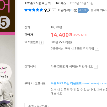
JRC중국어연구소
저
JRC북스
2013년 10월 15일
9.7
중국어 top20
회원리뷰(
23
건)
베스트
정가
16,000원
14,400
원
판매가
(10% 할인)
YES포인트
800원 (5% 적립)
5만원이상 구매 시 2천원 추가적립
결제혜택
카드/간편결제 혜택을 확인하세요
구매 시 참고사항
무료 MP3 파일 다운로드 www.booksjrc.co
현재 새 상품은 구매 할 수 없습니다. 아래 
해보세요.
중고상품 (25개)