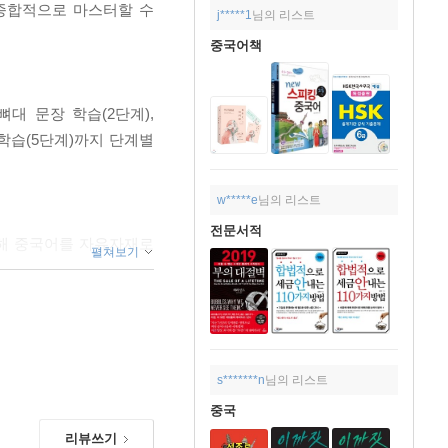
종합적으로 마스터할 수
j*****1
님의 리스트
중국어책
대 문장 학습(2단계),
 학습(5단계)까지 단계별
w*****e
님의 리스트
전문서적
통해 중국어를 자유자재로
펼쳐보기
핵심 포인트를 집중적으로
s*******n
님의 리스트
중국
리뷰쓰기