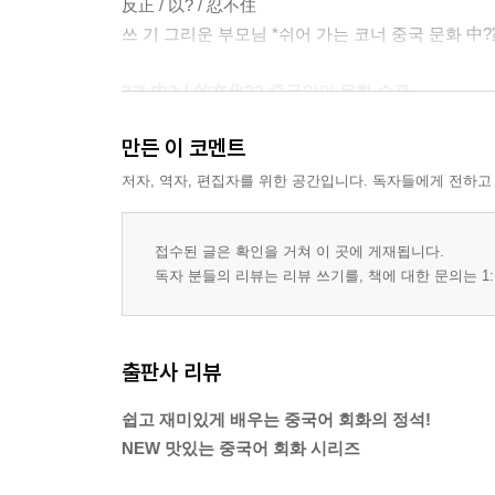
反正 / 以? / 忍不住
쓰 기 그리운 부모님 *쉬어 가는 코너 중국 문화 中
2과 中?人的文化?? 중국인의 문화 습관
말하기 能喝也得喝，不能喝也得喝
만든 이 코멘트
듣 기 part1 ??,?空 part2 搬新家
읽 기 慢慢?地
저자, 역자, 편집자를 위한 공간입니다. 독자들에게 전하고
格外 / 仍然 / 何必
쓰 기 내 친구 샤오위(小雨) *쉬어 가는 코너 중국 
접수된 글은 확인을 거쳐 이 곳에 게재됩니다.
독자 분들의 리뷰는 리뷰 쓰기를, 책에 대한 문의는 1:
3과 健康生活 건강 생활
말하기 到?都是?力
듣 기 part1 ??,?空 part2 一日三餐
출판사 리뷰
읽 기 ?肥
不管 / 弄 / 以……?……
쉽고 재미있게 배우는 중국어 회화의 정석!
쓰 기 다이어트 대작전 *쉬어 가는 코너 중국 문화
NEW 맛있는 중국어 회화 시리즈
4과 ?婚生活 결혼 생활