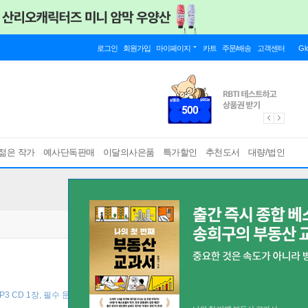
로그인
회원가입
마이페이지
카트
주문/배송
고객센터
Gl
젊은 작가
예사단독판매
이달의사은품
특가할인
추천도서
대량/법인
MP3 CD 1장, 필수 문형 카드 ]