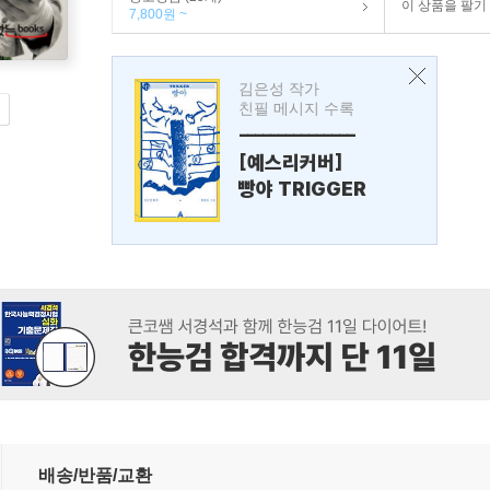
이 상품을 팔기
7,800원 ~
김은성 작가
친필 메시지 수록
---------------
[예스리커버]
빵야 TRIGGER
배송/반품/교환