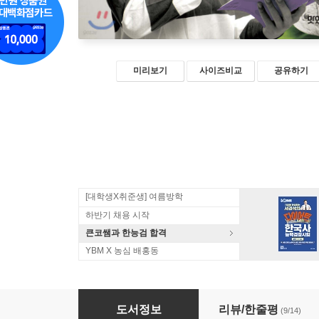
미리보기
사이즈비교
공유하기
[대학생X취준생] 여름방학
하반기 채용 시작
큰코쌤과 한능검 합격
YBM X 농심 배홍동
NEW 맛있는 중국어 Level 5
도서정보
리뷰/한줄평
(9/14)