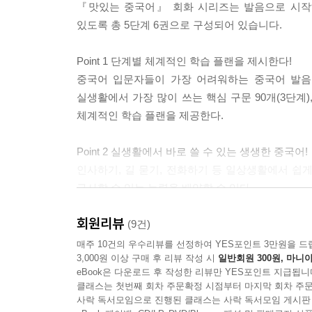
『맛있는 중국어』 회화 시리즈는 발음으로 시작
말하기 柴米油?的幸福
있도록 총 5단계 6권으로 구성되어 있습니다.
듣 기 part1 ??,?空 part2 婚姻???
읽 기 ??感?小?
Point 1 단계별 체계적인 학습 플랜을 제시한다!
据 / 幸? / 把
중국어 입문자들이 가장 어려워하는 중국어 발음을
쓰 기 우체국에 가다 *쉬어 가는 코너 중국 문화 中
실생활에서 가장 많이 쓰는 핵심 구문 90개(3단계)
체계적인 학습 플랜을 제공한다.
5과 ??世界 사이버 세계
말하기 ??就是“?光死”
Point 2 실생활에서 바로 쓸 수 있는 생생한 중국어!
듣 기 part1 ??,?空 part2 ?上?物的喜??
인사하기, 길 묻기, 전화하기 등 일상생활에서 쉽
읽 기 我的好朋友???
구사할 수 있는 능력을 배양할 수 있다.
按照 / ?了 / 所有
쓰 기 DVD 삼매경 *쉬어 가는 코너 중국 문화 中?
회원리뷰
Point 3 다양한 코너로 학습 내용을 무한 반복할 수 
(9건)
?
회화에서 학습한 내용은 문장 연습, 그림 보고 말하
매주 10건의 우수리뷰를 선정하여 YES포인트 3만원을 드
6과 海外生活 해외 생활
3,000원 이상 구매 후 리뷰 작성 시
일반회원 300원, 마니아
학습하도록 각 코너들이 구성되어 있어 별도로 복습하
말하기 每逢佳?倍思?
eBook은 다운로드 후 작성한 리뷰만 YES포인트 지급됩니
클래스는 첫번째 회차 주문확정 시점부터 마지막 회차 주문
듣 기 part1 ??,?空 part2 “吻”?“?”
Point 4 중국이야기, 노래, 게임 등으로 재미와 학습
사락 독서모임으로 진행된 클래스는 사락 독서모임 게시판
읽 기 文化差?