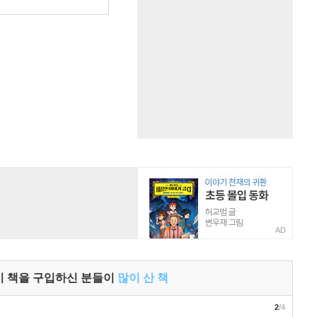
원
AD
이 책을 구입하신 분들이
많이 산 책
2
/4