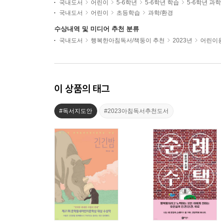
국내도서
어린이
5-6학년
5-6학년 학습
5-6학년 과
국내도서
어린이
초등학습
과학/환경
수상내역 및 미디어 추천 분류
국내도서
행복한아침독서/책둥이 추천
2023년
어린이용
이 상품의 태그
#독서지도안
#2023아침독서추천도서