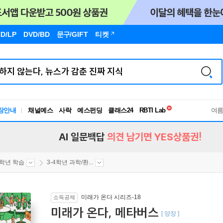
D/LP
DVD/BD
문구
/GIFT
티켓
독서유형검사
RBTI Lab
장안내
채널예스
사락
예스펀딩
클래스24
여
독서유형검사
AI 일문백답
의견 남기면 YES상품권!
4학년 학습
3-4학년 과학/환...
미래가 온다 시리즈-18
소득공제
미래가 온다, 메타버스
[ 양장 ]