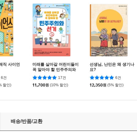
 매직 사이언
미래를 살아갈 어린이들이
선생님, 난민은 왜 생기나
꼭 알아야 할 민주주의와
요?
선거
6건
17건
6건
% 할인)
11,700
원
(10% 할인)
12,350
원
(5% 할인)
배송/반품/교환