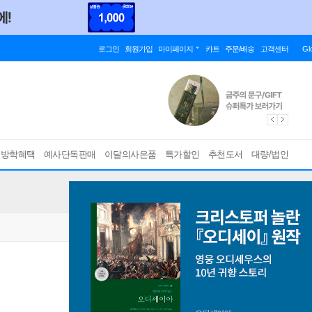
로그인
회원가입
마이페이지
카트
주문/배송
고객센터
Gl
름방학혜택
예사단독판매
이달의사은품
특가할인
추천도서
대량/법인