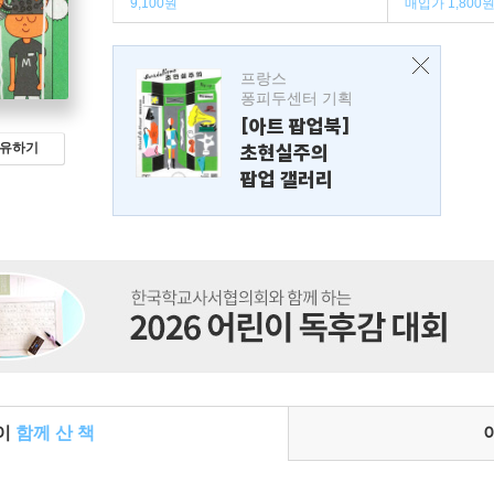
9,100원
매입가 1,800
프랑스
퐁피두센터 기획
[아트 팝업북]
유하기
초현실주의
팝업 갤러리
들이
함께 산 책