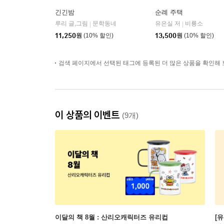
긴긴밤
순례 주택
루리 글,그림
문학동네
유은실 저
비룡소
|
|
11,250
원
(10% 할인)
13,500
원
(10% 할인)
검색 페이지에서 선택된 태그에 등록된 더 많은 상품을 확인해 
이 상품의 이벤트
(9개)
이달의 책 8월 : 산리오캐릭터즈 유리컵
[