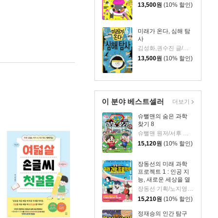
13,500
원
(10% 할인)
미래가 온다, 심해 탐
사
김성화,권수진 글/김진화 그림
13,500
원
(10% 할인)
이 분야 베스트셀러
더보기
슈뻘맨의 숨은 과학
찾기 8
슈뻘맨 원저/서후 글/류수형 그림/샌드박스네트워크,정재형 감수
15,120
원
(10% 할인)
장동선의 미래 과학
프로젝트 1 : 인공 지
능, 새로운 세상을 열
다
장동선 기획/노지영,송석리 글/김지인 그림
15,210
원
(10% 할인)
정재승의 인간 탐구