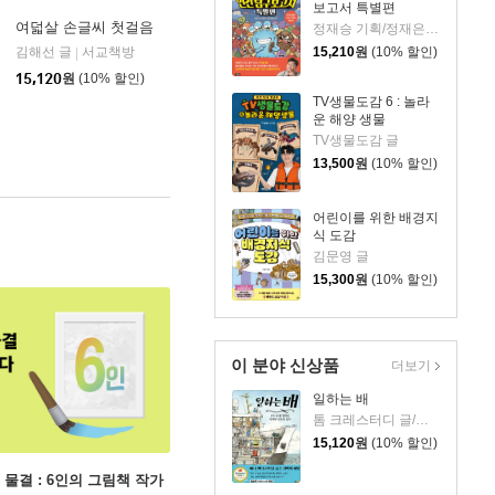
보고서 특별편
여덟살 손글씨 첫걸음
정재승 기획/정재은 글/김기수 그림
15,210
원
(10% 할인)
김해선 글
서교책방
|
아울북
|
15,120
원
(10% 할인)
TV생물도감 6 : 놀라
운 해양 생물
TV생물도감 글
13,500
원
(10% 할인)
어린이를 위한 배경지
식 도감
김문영 글
15,300
원
(10% 할인)
이 분야 신상품
더보기
일하는 배
톰 크레스터디 글/장석봉 그림
15,120
원
(10% 할인)
 물결 : 6인의 그림책 작가