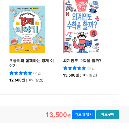
초등이와 함께하는 경제 이
외계인도 수학을 할까?
야기
22건
86건
13,500
원
(10% 할인)
12,600
원
(10% 할인)
13,500
카트에 넣기
바로구매
원