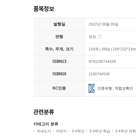
품목정보
발행일
2022년 08월 05일
판형
양장
쪽수, 무게, 크기
128쪽 | 386g | 156*232*14
ISBN13
9791190744539
ISBN10
1190744538
KC인증
인증유형 : 적합성확인
관련분류
카테고리 분류
국내도서
어린이
3-4학년
3-4학년 학습
3-4학년 과