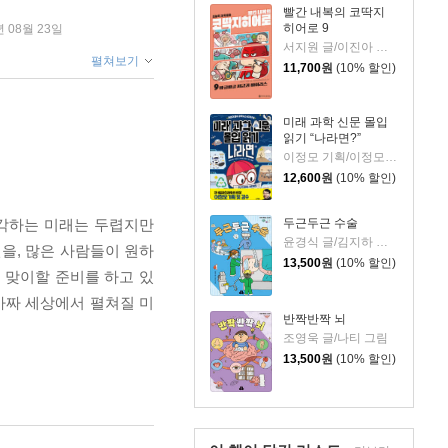
빨간 내복의 코딱지
히어로 9
년 08월 23일
서지원 글/이진아 그림/와이즈만 영재교육연구소 감수
펼쳐보기
11,700
원
(10% 할인)
미래 과학 신문 몰입
읽기 “나라면?”
이정모 기획/이정모 감수/박정란,서재인 글/신병근 그림
12,600
원
(10% 할인)
두근두근 수술
생각하는 미래는 두렵지만
윤경식 글/김지하 그림
을, 많은 사람들이 원하
13,500
원
(10% 할인)
 맞이할 준비를 하고 있
가짜 세상에서 펼쳐질 미
반짝반짝 뇌
조영욱 글/나티 그림
13,500
원
(10% 할인)