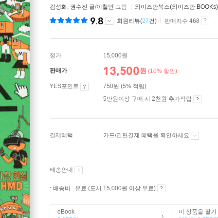
김성화
,
권수진
글/
이철민
그림
와이즈만북스(와이즈만 BOOKs)
9.8
회원리뷰(
27
건)
판매지수 468
정가
15,000원
13,500
원
판매가
(10% 할인)
YES포인트
750원 (5% 적립)
5만원이상 구매 시 2천원 추가적립
결제혜택
카드/간편결제 혜택을 확인하세요
배송안내
배송비 : 유료 (도서 15,000원 이상 무료)
eBook
이 상품을 팔기