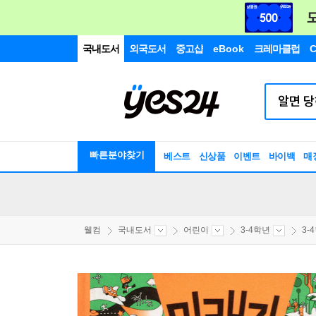
국내도서
외국도서
중고샵
eBook
크레마클럽
C
빠른분야찾기
베스트
신상품
이벤트
바이백
매
웰컴
국내도서
어린이
3-4학년
3-