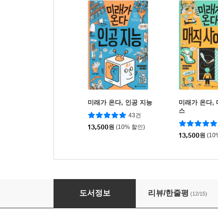
미래가 온다, 인공 지능
미래가 온다,
스
43건
13,500
원
(10% 할인)
13,500
원
(10
미래가 온다, 메타버스
도서정보
리뷰/한줄평
(12/15)