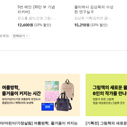
5번 레인 (30만 부 기념
물리박사 김상욱의 수상
리커버)
한 연구실 0
은소홀 글/노인경 그림
문학동네
김상욱 기획/김하연 글/정순규 그림
|
12,600
원
(10% 할인)
15,210
원
(10% 할인)
보세요.
전체보기
유아/어린이/가정살림] 여름방학, 줄거움이 커지는
[기획전] 그림책의 새로운