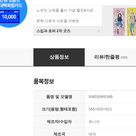
노르잇 신제품 출시 기념 할인&사은품 증정!
문학 디퓨저 사은품 이벤트
스킵과 로퍼 2차 굿즈
[위니아] 빌트인전용 드럼세탁기 9kg NWD09
상품정보
리뷰/한줄평
(0/0)
품목정보
품명 및 모델명
NWD09REWB
크기(용량,형태포함)
595+820+621
제조자/수입자
위니아
제조국
태국