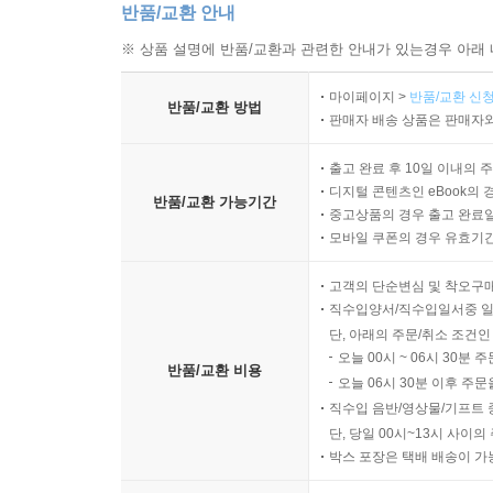
반품/교환 안내
※ 상품 설명에 반품/교환과 관련한 안내가 있는경우 아래 
마이페이지 >
반품/교환 신청
반품/교환 방법
판매자 배송 상품은 판매자와
출고 완료 후 10일 이내의 
디지털 콘텐츠인 eBook의 
반품/교환 가능기간
중고상품의 경우 출고 완료일
모바일 쿠폰의 경우 유효기간(
고객의 단순변심 및 착오구
직수입양서/직수입일서중 일
단, 아래의 주문/취소 조건인
오늘 00시 ~ 06시 30분 
반품/교환 비용
오늘 06시 30분 이후 주문
직수입 음반/영상물/기프트 
단, 당일 00시~13시 사이
박스 포장은 택배 배송이 가