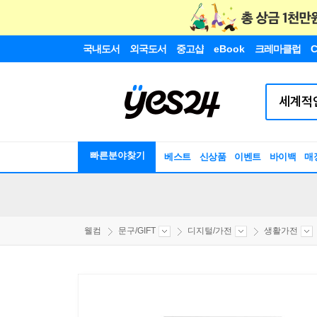
국내도서
외국도서
중고샵
eBook
크레마클럽
C
빠른분야찾기
베스트
신상품
이벤트
바이백
매
웰컴
문구/GIFT
디지털/가전
생활가전