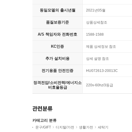
동일모델의 출시년월
2021년05월
품질보증기준
상품상세참조
A/S 책임자와 전화번호
1588-1588
KC인증
제품 상세정보 참조
추가 설치비용
상세 설명 참조
전기용품 안전인증
HU072613-20013C
정격전압/소비전력/에너지소
220v-60hz/3등급
비효율등급
관련분류
카테고리 분류
문구/GIFT
디지털/가전
생활가전
세탁기