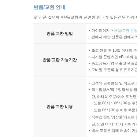
반품/교환 안내
※ 상품 설명에 반품/교환과 관련한 안내가 있는경우 아래 
마이페이지 >
반품/교환 신청
반품/교환 방법
판매자 배송 상품은 판매자와
출고 완료 후 10일 이내의 
디지털 콘텐츠인 eBook의 
반품/교환 가능기간
중고상품의 경우 출고 완료일
모바일 쿠폰의 경우 유효기간(
고객의 단순변심 및 착오구
직수입양서/직수입일서중 일
단, 아래의 주문/취소 조건인
오늘 00시 ~ 06시 30분 
반품/교환 비용
오늘 06시 30분 이후 주문
직수입 음반/영상물/기프트 
단, 당일 00시~13시 사이
박스 포장은 택배 배송이 가