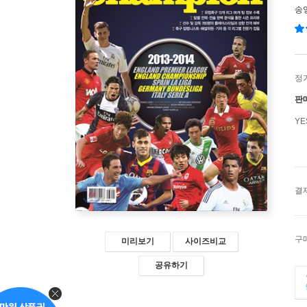
송
정
판
Y
결
구
미리보기
사이즈비교
공유하기