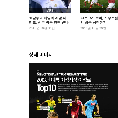
프랑크푸르트｜함부르크｜묀헨글라드바흐｜하
베를린｜브라운슈바이크
읽다
읽다
호날두와 베일의 레알 마드
ATM, AS 로마, 사우스
리드, 선두 싸움 탄력 받나
의 최종 성적은?
이탈리아 세리에A
2013년 10월 31일
2013년 10월 29일
2012-2013시즌 리뷰 및 2013-2014
카타니아｜파르마｜칼리아리｜키에보 베로나｜볼
기타 리그
상세 이미지
유럽 기타 리그 소개｜포르투｜벤피카｜파리 생제
｜PSV 에인트호번｜샤흐타르 도네츠크｜갈라타