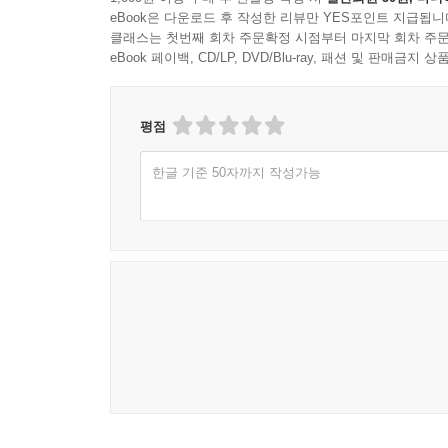
유럽무대에서 활약하고 있는 우리나라 선수들에 
eBook은 다운로드 후 작성한 리뷰만 YES포인트 지급됩니
이적료 기록을 갈아치우며 레버쿠젠에 입단하여 
클래스는 첫번째 회차 주문확정 시점부터 마지막 회차 주문
마인츠의 박주호, 디테 헤킹 감독의 신뢰를 받고
eBook 페이백, CD/LP, DVD/Blu-ray, 패션 및 판매금
분데스리거 4인방이 펼칠 코리안 더비에 이목이 집
박지성, 선덜랜드의 기성용, 지동원 등 유럽 각국에
평점
5. 보는 재미도 100배!
한글 기준 50자까지 작성가능
축구팬들이 『더 챔피언』을 기다리는 또 하나의 이
메수트 외질, 리오넬 메시, 웨인 루니, 가레스 베
단순히 기사를 읽는 것에서 그치지 않고, 보는 재미