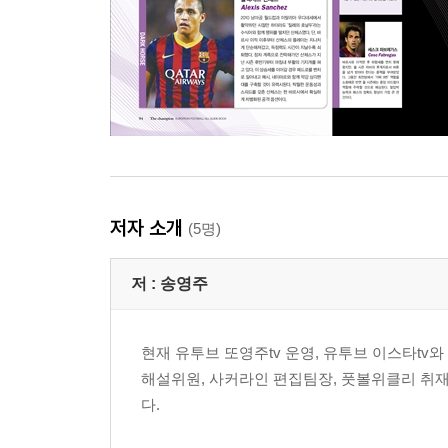
저자 소개
(5명)
저 :
송영주
현재 유투브 또영주tv 운영, 유투브 이스타tv와 팟캐
해설위원, 사커라인 편집팀장, 풋볼위클리 취재부장
다.