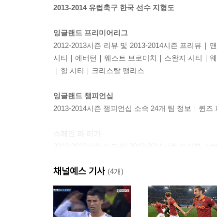
2013-2014 유럽축구 한국 선수 지형도
잉글랜드 프리미어리그
2012-2013시즌 리뷰 및 2013-2014
시티｜에버턴｜웨스트 브로미치｜스완지 시티｜웨
｜헐 시티｜크리스탈 팰리스
잉글랜드 챔피언십
2013-2014시즌 챔피언십 소속 24개 팀 정보｜
스페인 라 리가
2012-2013시즌 리뷰 및 2013-2014시
말라가｜레알 베티스｜라요 바예카노｜헤타페｜
채널예스 기사
엘체｜비야레알｜알메리아
(4개)
독일 분데스리가
2012-2013시즌 리뷰 및 2013-2014시