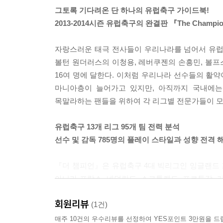
그토록 기다려온 단 하나의 유럽축구 가이드북!
2013-2014시즌 유럽축구의 완결판 『The Champi
자랑스러운 태극 전사들이 우리나라를 넘어서 유럽 
볼턴 원더러스의 이청용, 레버쿠젠의 손흥민, 볼
16여 명에 달한다. 이처럼 우리나라 선수들의 활
마니아층이 늘어가고 있지만, 아직까지 국내에는
목말라하는 팬들을 위하여 각 리그별 전문가들이 
유럽축구 13개 리그 95개 팀 전력 분석
선수 및 감독 785명의 플레이 스타일과 성향 전격 
『더 챔피언』은 유럽축구 4대 빅리그인 잉글랜드 
아니라 프랑스, 네덜란드, 스코틀랜드, 포르투갈, 러
감독 785명에 대한 상세한 정보를 수록했다.
회원리뷰
송영주 축구 해설위원을 비롯한 축구 칼럼니스트,
(1건)
기록과 선수 이적 사항을 바탕으로 한 2013-20
매주 10건의 우수리뷰를 선정하여 YES포인트 3만원을 드