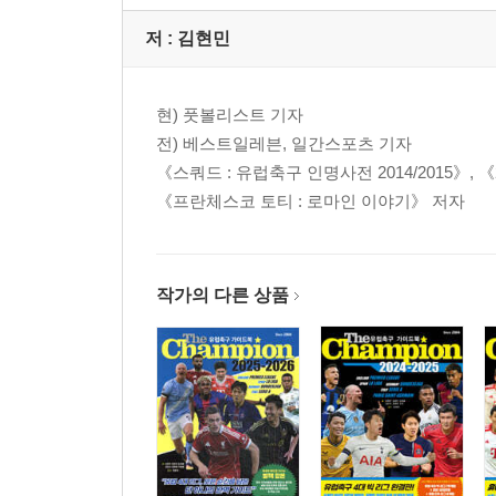
저 :
김현민
현) 풋볼리스트 기자
전) 베스트일레븐, 일간스포츠 기자
《스쿼드 : 유럽축구 인명사전 2014/2015》, 《
《프란체스코 토티 : 로마인 이야기》 저자
작가의 다른 상품