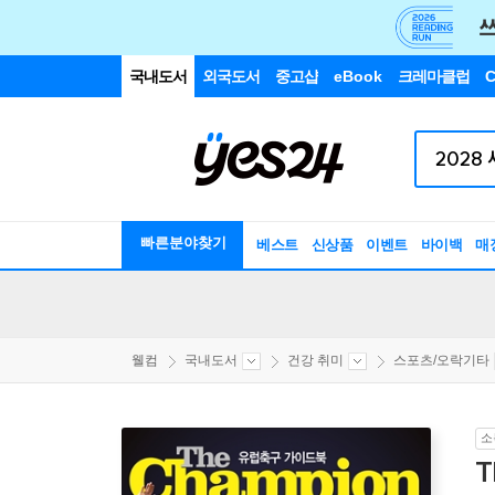
국내도서
외국도서
중고샵
eBook
크레마클럽
C
빠른분야찾기
베스트
신상품
이벤트
바이백
매
웰컴
국내도서
건강 취미
스포츠/오락기타
소
T