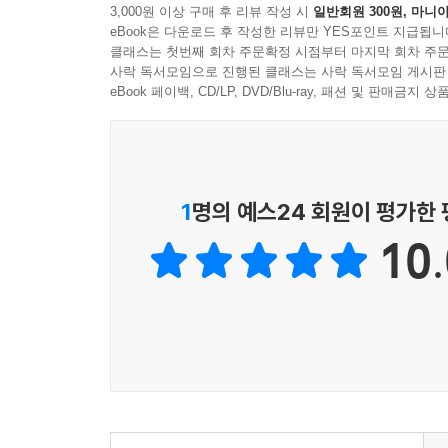
3,000원 이상 구매 후 리뷰 작성 시
일반회원 300원, 마니아
각 구단별 선수들의 장단점과 플레이스타일은 물론,
eBook은 다운로드 후 작성한 리뷰만 YES포인트 지급됩니
유럽 무대에서 뛰고 있는 한국 선수들에 대한 이야
클래스는 첫번째 회차 주문확정 시점부터 마지막 회차 주문
골을 넣은 손흥민을 비롯하여 분데스리가 입성과 
사락 독서모임으로 진행된 클래스는 사락 독서모임 게시판
이적한 박지성, 선덜랜드의 기성용, 지동원 등 유럽
eBook 페이백, CD/LP, DVD/Blu-ray, 패션 및 판매금
그밖에 가장 높은 이적료를 기록한 선수와 순이익이 
활약하고 있는 우리나라 선수들을 한눈에 파악할 수 
호날두, 리오넬 메시, 웨인 루니, 가레스 베일, 
같다.
1
명의 예스24 회원이 평가한
10.
2013-2014시즌 유럽축구를 100배 더 즐기는 탁월한
유럽축구의 바이블 『더 챔피언』
1년 내내 10월만 기다렸다! 2013-2014 유럽축
발간되는 국내 유일의 유럽축구 가이드북으로 유럽축
개막에 맞춰 축구팬들 앞에 모습을 드러냈다.
1. 9년 동안 축적된 노하우로 한층 더 업그레이드!