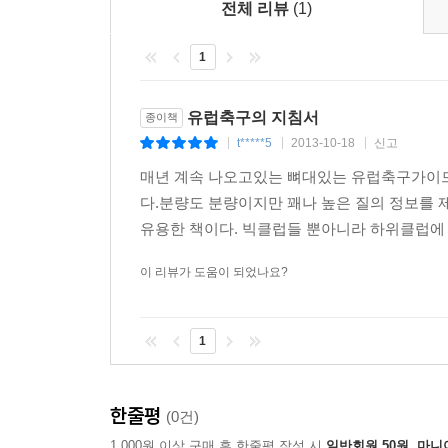
『더 챔피언』은 2005년부터 9년째 발간하면서 
전체 리뷰
(1)
강화된 정보를 담았다. 작년보다 소개하는 선수의
1
함께 표기하여 독자들의 욕구를 보다 충족시키기 위
2. 유럽 13개 리그 95개 팀 전력?전술 분석 및 감독
유럽축구의 지침서
종이책
유럽축구 4대 빅리그 잉글랜드 프리미어리그, 스페
t*****5
2013-10-18
신고
|
|
|
플레이어, 시즌 프리뷰, 핫이슈, 스쿼드, 포메이션,
매년 계속 나오고있는 뼈대있는 유럽축구가이드
있어, 2013-2014시즌이 끝날 때까지 항상 곁에
다.분량도 분량이지만 꽤나 높은 질의 정보를
우크라이나, 스위스 등 기타 리그에 대한 소개는 
유용한 책이다. 빅클럽들 뿐아니라 하위클럽에 
3. 각 리그별 전문가들이 집필!
이 리뷰가 도움이 되었나요?
워낙 방대한 정보를 다루고 있는 만큼 각 리그별 
칼럼니스트 김현민, 프리랜서 축구 기자 박문수,
1
정확성과 전문성을 한층 더 높였다. 날카로운 
자랑한다.
한줄평
(0건)
4. 국내 유럽파 소속팀 전격 해부!
1,000원 이상 구매 후 한줄평 작성 시
일반회원 50원, 마니