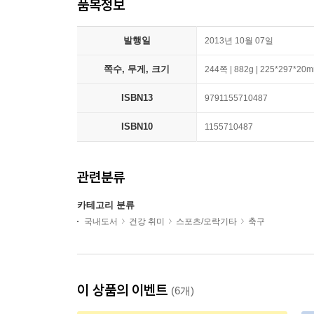
품목정보
발행일
2013년 10월 07일
쪽수, 무게, 크기
244쪽 | 882g | 225*297*20
ISBN13
9791155710487
ISBN10
1155710487
관련분류
카테고리 분류
국내도서
건강 취미
스포츠/오락기타
축구
이 상품의 이벤트
(6개)