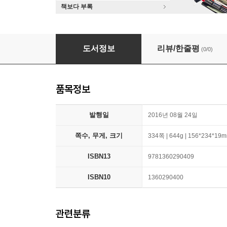
책보다 부록
Anglo-Saxon Leechcraft: An Historical Sketc
도서정보
리뷰/한줄평
(0/0)
품목정보
발행일
2016년 08월 24일
쪽수, 무게, 크기
334쪽 | 644g | 156*234*19
ISBN13
9781360290409
ISBN10
1360290400
관련분류