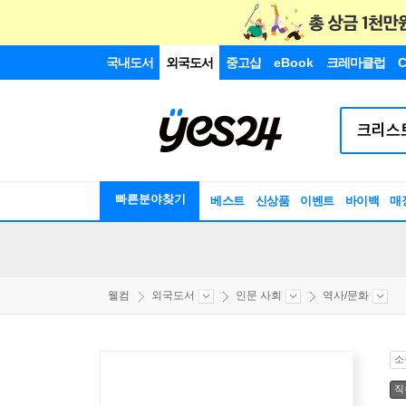
국내도서
외국도서
중고샵
eBook
크레마클럽
C
빠른분야찾기
베스트
신상품
이벤트
바이백
매
웰컴
외국도서
인문 사회
역사/문화
소
직