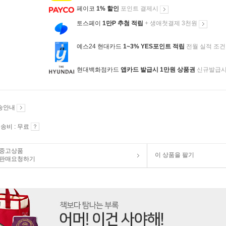
페이코
1% 할인
포인트 결제시
토스페이
1만P 추첨 적립
+ 생애첫결제 3천원
예스24 현대카드
1~3% YES포인트 적립
전월 실적 조건
현대백화점카드
앱카드 발급시 1만원 상품권
신규발급
송안내
송비 : 무료
중고상품
이 상품을 팔기
판매요청하기