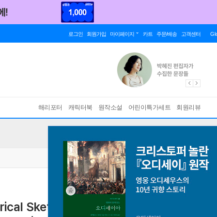
로그인
회원가입
마이페이지
카트
주문/배송
고객센터
Gl
해리포터
캐릭터북
원작소설
어린이특가세트
회원리뷰
ical Sketch of Early English