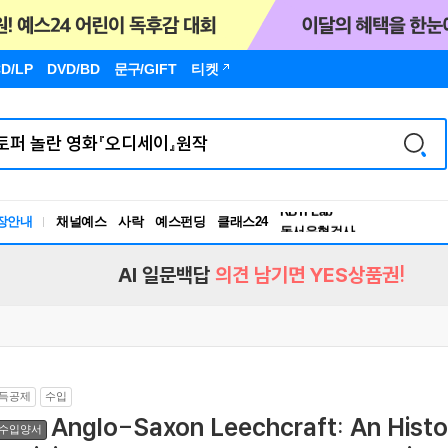
D/LP
DVD/BD
문구
/GIFT
티켓
독서유형검사
RBTI Lab
장안내
채널예스
사락
예스펀딩
클래스24
독서유형검사
AI 일문백답
의견 남기면 YES상품권!
득공제
수입
Anglo-Saxon Leechcraft: An Histor
수입양서