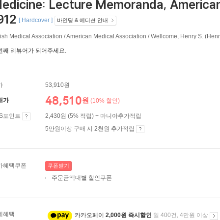
edicine: Lecture Memoranda, American M
912
[ Hardcover ]
바인딩 & 에디션 안내
tish Medical Association / American Medical Association / Wellcome, Henry S. (Hen
번째 리뷰어가 되어주세요.
가
53,910원
48,510
원
매가
(10% 할인)
ES포인트
2,430원 (5% 적립) + 마니아추가적립
5만원이상 구매 시 2천원 추가적립
가혜택쿠폰
쿠폰받기
주문금액대별 할인쿠폰
제혜택
카카오페이
2,000원 즉시할인
일 400건, 4만원 이상