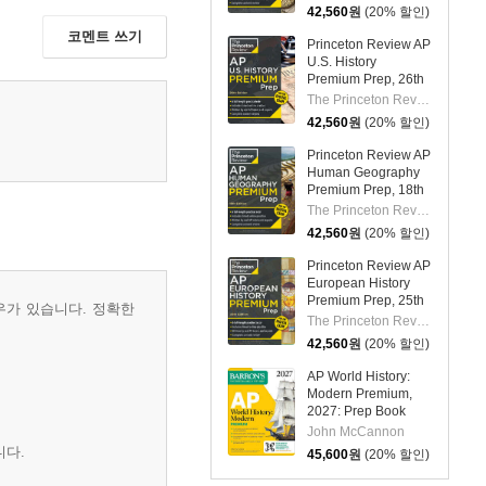
Practice Tests +
42,560
원
(20% 할인)
Digital Practice
코멘트 쓰기
Online + Content
Princeton Review AP
Review
U.S. History
Premium Prep, 26th
Edition: 6 Practice
The Princeton Review
Tests + Digital
42,560
원
(20% 할인)
Practice Online +
Content Review
Princeton Review AP
Human Geography
Premium Prep, 18th
Edition: 6 Practice
The Princeton Review
Tests + Digital
42,560
원
(20% 할인)
Practice Online +
Content Review
Princeton Review AP
European History
Premium Prep, 25th
우가 있습니다. 정확한
Edition: 6 Practice
The Princeton Review
Tests + Digital
42,560
원
(20% 할인)
Practice Online +
Content Review
AP World History:
Modern Premium,
2027: Prep Book
With 5 Practice Tests
John McCannon
+ Comprehensive
니다.
45,600
원
(20% 할인)
Review + Online
Practice