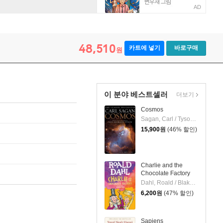
AD
edical Association, Atlantic City, 1912
48,510
카트에 넣기
바로구매
원
이 분야 베스트셀러
더보기
Cosmos
Sagan, Carl / Tyson, Neil Degrasse / Druyan, Ann
15,900
원
(46% 할인)
Charlie and the
Chocolate Factory
Dahl, Roald / Blake, Quentin
6,200
원
(47% 할인)
Sapiens