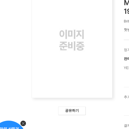
M
1
Bri
첫
정
판
Y
추
공유하기
결