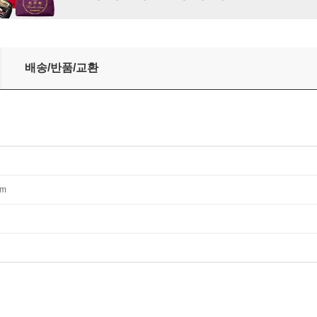
h of Early English Medicine: Lecture Memoranda, American M
배송/반품/교환
mm