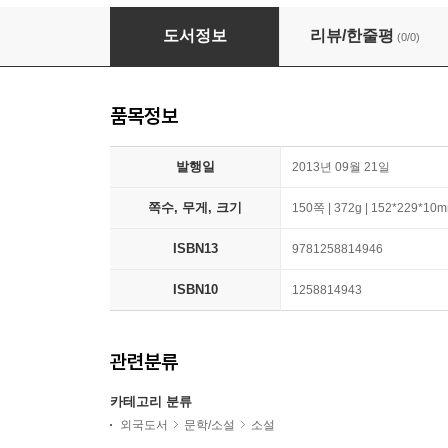
The Cradle Will Rock: A Play In Music
도서정보
리뷰/한줄평
(0/0)
품목정보
발행일
2013년 09월 21일
쪽수, 무게, 크기
150쪽 | 372g | 152*229*10
ISBN13
9781258814946
ISBN10
1258814943
관련분류
카테고리 분류
외국도서
문학/소설
소설