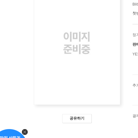
Bli
첫
정
판
Y
추
결
공유하기