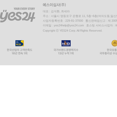
대표 : 김석환, 최세라
주소 : 서울시 영등포구 은행로 11, 5층~6층(여의도동,일신
사업자등록번호 : 229-81-37000 통신판매업신고 : 제 200
이메일 : yes24help@yes24.com 호스팅 서비스사업자 :
Copyright ⓒ YES24 Corp. All Rights Reserved.