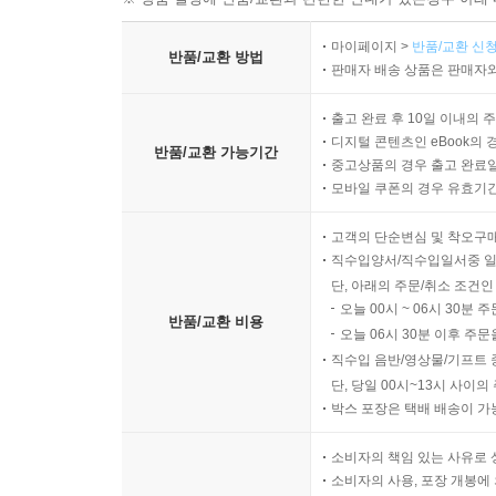
마이페이지 >
반품/교환 신청
반품/교환 방법
판매자 배송 상품은 판매자와
출고 완료 후 10일 이내의 
디지털 콘텐츠인 eBook의 
반품/교환 가능기간
중고상품의 경우 출고 완료일
모바일 쿠폰의 경우 유효기간(
고객의 단순변심 및 착오구
직수입양서/직수입일서중 일
단, 아래의 주문/취소 조건인
오늘 00시 ~ 06시 30분 
반품/교환 비용
오늘 06시 30분 이후 주문
직수입 음반/영상물/기프트 
단, 당일 00시~13시 사이
박스 포장은 택배 배송이 가
소비자의 책임 있는 사유로 
소비자의 사용, 포장 개봉에 