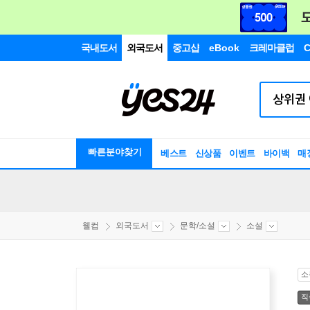
국내도서
외국도서
중고샵
eBook
크레마클럽
C
빠른분야찾기
베스트
신상품
이벤트
바이백
매
웰컴
외국도서
문학/소설
소설
소
직