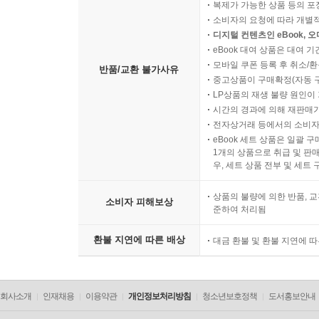
복제가 가능한 상품 등의 포장을 
소비자의 요청에 따라 개별
디지털 컨텐츠인 eBook, 
eBook 대여 상품은 대여 기
모바일 쿠폰 등록 후 취소/환
반품/교환 불가사유
중고상품이 구매확정(자동 
LP상품의 재생 불량 원인이 기
시간의 경과에 의해 재판매가
전자상거래 등에서의 소비자
eBook 세트 상품은 일괄 
1개의 상품으로 취급 및 판매
우, 세트 상품 전부 및 세트
상품의 불량에 의한 반품, 교
소비자 피해보상
준하여 처리됨
환불 지연에 따른 배상
대금 환불 및 환불 지연에 
회사소개
인재채용
이용약관
개인정보처리방침
청소년보호정책
도서홍보안내