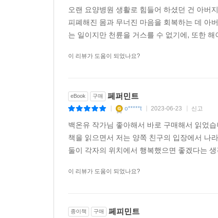
있다는 생각으로 내 미래에 실망하게 되었다. 본문 
오랜 요양병원 생활로 힘들어 하셨던 건 아버지
피폐해진 몸과 무너진 마음을 회복하는 데 아버
사실 시안이 무작정 찾아온 그날, 해원은 집으로
는 일이지만 천륜을 거스를 수 없기에, 또한 해야
최악의 모습까지 다 아는 인간이 어딘가에 살아 있
이 리뷰가 도움이 되었나요?
엄마는 고여 있는 것 같다가도 우리 삶으로 자꾸
바람을 제때 받지 못해서 냄새가 나고 곰팡이가 필 것
다 썩을 것이다. 오염된 물질들은 멀쩡한 것들까지 금
페퍼민트
eBook
구매
o*****t
2023-06-23
신고
|
|
|
가만히 해원의 기분을 짐작해 보았다. 해원의 슬픔
백온유 작가님 좋아해서 바로 구매해서 읽었습
더는 속이고 싶지 않아졌다. 본문 124면
책을 읽으면서 저는 양쪽 친구의 입장에서 나라
둘이 각자의 위치에서 행복했으면 좋겠다는 생각
“너무 슬퍼하지 마. 모두 결국에는 누군가를 간병하
일이야. 우리도 누군가의 간병을 받게 될 거야. 사람
이 리뷰가 도움이 되었나요?
거라고 생각해 봐.” 본문 191-192면
우리는 재난을 준비할 시간이 없었다. 사실 그 누
페피민트
종이책
구매
엄마는 내게 무슨 말을 건넸을까? 엄마는, 우리는, 