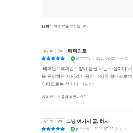
★★결말 포함 줄거리(스포일러 주의)★★
시안은 해원에게 엄마의 호흡기를 제거해 달라고 
도우며 고민이 깊어진다. 해원은 엄마에게 시안을
17명
이 이 리뷰를 추천합니다.
있었다는 이야기를 듣는다. 혼란스러운 마음으로 
시안의 엄마만 있는 집에 홀로 남겨진다. 그때 시
괴로워하며 시안 엄마의 호흡기를 끄는 장면을 목
:페퍼민트
종이책
구매
구치소에 수감된다. 시안은 아빠를 말린 해원에게 
e*******3
2025-08-23
신고
|
|
|
:페퍼민트페퍼민트향이 물씬 나는 소설이다,시
▶ 본문 중에서
을 원망하던 시안의 마음은 다양한 형태로보여
속떠오르는 책이다.
더보기
나는 엄마 덕분에 내가 안정적인 유년기를 보냈다고
보답을 할 줄 아는 사람이다.
이 리뷰가 도움이 되었나요?
나는 그렇게 나를 세뇌한다. 본문 28면
내가 깜빡 존 사이에 엄마가 잘못되면 어떡하지, 
그냥 여기서 끝, 하자
종이책
구매
입장에서 보기 시작한 후로 나는 내가 세상에서 
p******s
2024-07-22
신고
|
|
|