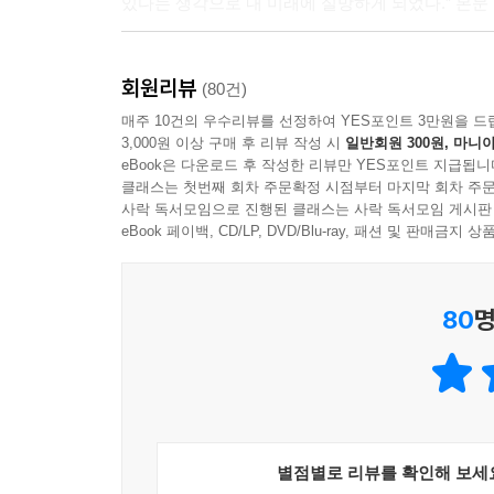
있다는 생각으로 내 미래에 실망하게 되었다.” 본문 
하지만 평범한 일상을 사는 듯 보이는 해원에게도 깊
회원리뷰
이름으로 개명까지 했지만 자신의 과거를 사람들이
(80건)
잡고 있는 듯 보였던 해원의 세계가 다시 요동친
매주 10건의 우수리뷰를 선정하여 YES포인트 3만원을 드
3,000원 이상 구매 후 리뷰 작성 시
일반회원 300원, 마니아
거짓, 죄책감과 불안이 마주치며 만들어 내는 팽팽
eBook은 다운로드 후 작성한 리뷰만 YES포인트 지급됩니
고르게 몰입하여 곁에 머물게 만든다.
클래스는 첫번째 회차 주문확정 시점부터 마지막 회차 주문
사락 독서모임으로 진행된 클래스는 사락 독서모임 게시판
내일을 살아낼 우리를 위해
eBook 페이백, CD/LP, DVD/Blu-ray, 패션 및 판매금
밝은 자리로 이끄는 용서와 화해
80
명
시안의 페퍼민트 차는 엄마를 위한 돌봄의 차이기도 
30대의 이시안, 40대의 이시안이 이 방 저 방을 
엄마의 간병인 최선희 선생님을 통해 그럼에도 불
상상해 보기를 주문한다.
“너무 슬퍼하지 마. 모두 결국에는 누군가를 간병하
별점별로 리뷰를 확인해 보세
일이야. 우리도 누군가의 간병을 받게 될 거야. 사람