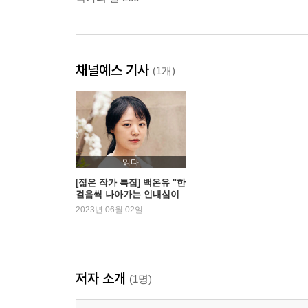
채널예스 기사
(1개)
읽다
[젊은 작가 특집] 백온유 "한
걸음씩 나아가는 인내심이
필요한 작업"
2023년 06월 02일
저자 소개
(1명)