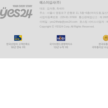
대표 : 김석환, 최세라
주소 : 서울시 영등포구 은행로 11, 5층~6층(여의도동,일신
사업자등록번호 : 229-81-37000 통신판매업신고 : 제 200
이메일 : yes24help@yes24.com 호스팅 서비스사업자 :
Copyright ⓒ YES24 Corp. All Rights Reserved.