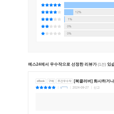
거라고 생각해 봐.” 본문 191-192면
12%
시안은 그런 미래를 상상해 보고, 최선희 선생님과 
1%
분명 사랑을 말했을 것’이라는 시안의 말은 그래서 
0%
있을 것 같지 않던, 준비할 수 없었던 미래를 상
0%
불구하고 과거에 나누었던 사랑을 기억하며 지금을 
성장을 의미하며, 매일을 살아 내는 우리 모두의 
다정하다.
예스24에서 우수작으로 선정한 리뷰가
(1건)
있습
한국문학의 젊은 미래
백온유 작가가 선보이는 또 하나의 성장
[북클러버] 화사하거나
eBook
구매
주간우수작
소설에는 많은 돌봄이 등장한다. 아이를 돌보고 
s****i
2024-09-27
신고
|
|
|
일이라는 깨달음으로 모아진다. 전작 『유원』에서
세계가 붕괴되고 나서야 보이는 돌봄의 자리로 향한다
질문을 던지는 시안의 독백이 엄마의 간병이 지우는
중요성은 일상을 떠받치는 것들에 대해 질문해 온