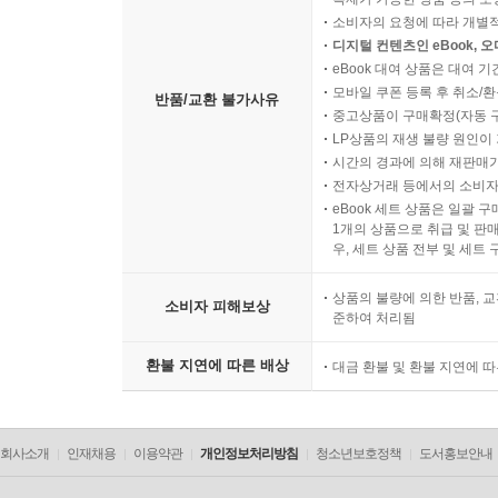
소비자의 요청에 따라 개별
디지털 컨텐츠인 eBook, 
eBook 대여 상품은 대여 기
모바일 쿠폰 등록 후 취소/환
반품/교환 불가사유
중고상품이 구매확정(자동 
LP상품의 재생 불량 원인이 기
시간의 경과에 의해 재판매가
전자상거래 등에서의 소비자
eBook 세트 상품은 일괄 
1개의 상품으로 취급 및 판매
우, 세트 상품 전부 및 세트
상품의 불량에 의한 반품, 교
소비자 피해보상
준하여 처리됨
환불 지연에 따른 배상
대금 환불 및 환불 지연에 
회사소개
인재채용
이용약관
개인정보처리방침
청소년보호정책
도서홍보안내