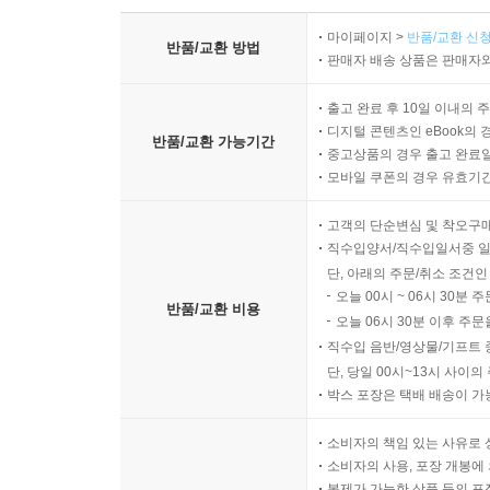
마이페이지 >
반품/교환 신청
반품/교환 방법
판매자 배송 상품은 판매자와
출고 완료 후 10일 이내의 
디지털 콘텐츠인 eBook의 
반품/교환 가능기간
중고상품의 경우 출고 완료일
모바일 쿠폰의 경우 유효기간(
고객의 단순변심 및 착오구
직수입양서/직수입일서중 일
단, 아래의 주문/취소 조건인
오늘 00시 ~ 06시 30분 
반품/교환 비용
오늘 06시 30분 이후 주문
직수입 음반/영상물/기프트 
단, 당일 00시~13시 사이
박스 포장은 택배 배송이 가
소비자의 책임 있는 사유로 
소비자의 사용, 포장 개봉에 
복제가 가능한 상품 등의 포장을 