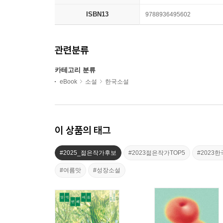
ISBN13
9788936495602
관련분류
카테고리 분류
eBook
소설
한국소설
이 상품의 태그
#2025_젊은작가후보
#2023젊은작가TOP5
#202
#여름맛
#성장소설