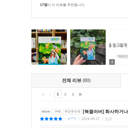
생명’으로 향하며 문제의식을 갱신하고 있는 작가의
17명
이 이 리뷰를 추천합니다.
응원하게 되는 수작이다.
▶ 줄거리
열아홉 살 시안은 학교가 끝나고 매일 병원에 간다.
사회를 휩쓸고 지나간 전염병 프록시모에 감염된 
돌보지만 엄마는 깨어날 가망이 보이지 않는다. 우
4
주무르고 엄마의 소변 통을 비울 때마다 무언가 울컥
열아홉 살 해원(지원)은 평범하게 남자 친구를 사귀
해원의 가족이 슈퍼 전파자가 되어 지역 사회에서
전체 리뷰
(80)
개명하여 동네를 떠나 자신을 아는 사람들을 피해
삶을 살고 싶다.
1
2
그러던 어느 날 시안은 우연히 해원의 오빠 해일을
회복하고 있다는 말에 시안은 복잡한 감정을 느끼
[북클러버] 화사하거나
eBook
구매
주간우수작
접근해 예전처럼 가까워지며 과거의 좋았던 추억과
s****i
2024-09-27
신고
|
|
|
견디다 못한 시안은 해원에게 엄마의 상황을 알리고