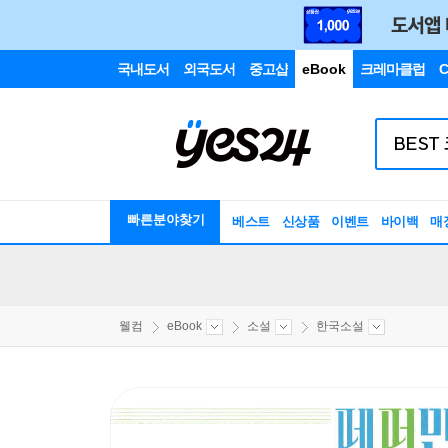
국내도서
외국도서
중고샵
eBook
크레마클럽
C
빠른분야찾기
베스트
신상품
이벤트
바이백
매
웰컴
eBook
소설
한국소설