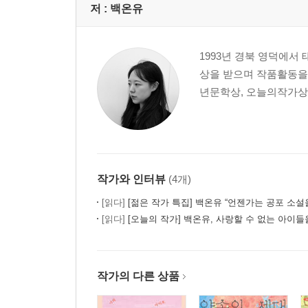
저 :
백온유
1993년 경북 영덕에서
상을 받으며 작품활동을
년문학상, 오늘의작가상
작가와 인터뷰
(4개)
[읽다]
[젊은 작가 특집] 백온유 “언젠가는 공포 소설을 
[읽다]
[오늘의 작가] 백온유, 사랑할 수 없는 아이
작가의 다른 상품