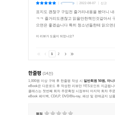
c********p
2022-08-07
신고
|
|
|
표지도 괜찮구 구입전 줄거리내용을 봤더니 
아프면 위로받아야 하는 거지, 보살핌을 받아야 하고
ㅋㅋ 줄거리도괜찮고 읽을만한책인것같아서 구
않아도 누군가가 나를 돌봐 줄 거라는 확신이 있어야 
으면은 좋겠습니다 특히 청소년들한테 읽으면은
그때, 누군가의 숨결 같은 바람이 등을 떠밀었고 나는
이 리뷰가 도움이 되었나요?
1
2
한줄평
(14건)
1,000원 이상 구매 후 한줄평 작성 시
일반회원 50원, 마니
eBook은 다운로드 후 작성한 리뷰만 YES포인트 지급됩니
클래스는 첫번째 회차 주문확정 시점부터 마지막 회차 주문
eBook 페이백, CD/LP, DVD/Blu-ray, 패션 및 판매금
평점