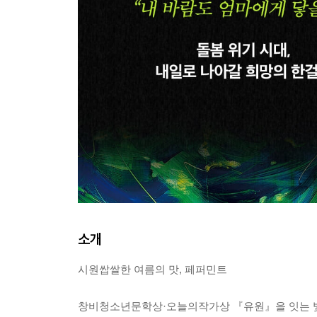
소개
시원쌉쌀한 여름의 맛, 페퍼민트
창비청소년문학상·오늘의작가상 『유원』을 잇는 