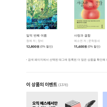
일억 번째 여름
사랑과 결함
청예 저
창비
예소연 저
문학동네
|
|
12,800
원
(0% 할인)
11,600
원
(0% 할인)
검색 페이지에서 선택된 태그에 등록된 더 많은 상품을 확인해 
이 상품의 이벤트
(13개)