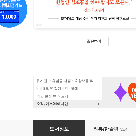
공유하기
뮤지컬 〈휴남동 서점〉X 황보름 작가 북토크
2026 젊은 작가 1위 : 청예
기간 한정 특가 도서
오직, 예스24에서만
모두를 파괴할 힘
도서정보
리뷰/한줄평
(22/4)