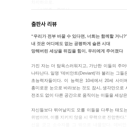
차지하므로.
---「신의주」중에서
출판사 리뷰
그날 너는 아무것도 하지 않았다. 바로 그랬기에 너
는 완전히 달라졌으리라. 하지만 사태는 절묘한 균
“우리가 전부 바꿀 수 있다면, 너희는 함께할 거니?
인 분출구를 찾아 일제히 터져 나오기 시작했다.
내 것은 어디에도 없는 공평하게 슬픈 시대
---「광장」중에서
망해버린 세상을 뒤집을 힘이, 우리에게 주어졌다
우리도 해낼 수 있을까? 모두가 한마음으로 연결되어
가진 자는 더 탐욕스러워지고, 가난한 이들의 주머
다면. 어쩌면 조금은 승산이 생길지도 모르지.
나타난다. 일명 ‘데비안트(Deviant)’라 불리는 
초능력자들이다. 이 능력은 10세에서 20세 사
---「예카테린부르크」중에서
흥미로운 눈으로 바라보는 것도 잠시, 생각만으로 사
전조도 없이 다른 공간으로 움직이는 이들을 세상은
자신들보다 뛰어날지도 모를 이들을 다루는 태도는 
위법이며, 이를 지키지 않을 시 무력으로 진압한다.’
선을 긋고 소수자를 그 밖으로 내몰았다. 데비