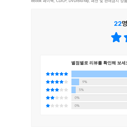
eBook 페이백, CD/LP, DVD/Blu-ray, 패션 및 판매금
다르다는 이유로 내몰린 세상의 밑바닥
고립된 모두가 한목소리로 부르는 희망의 노래
22
명
작가 이경희는 그간 발표한 소설에서 소수자의 차
출발선에서 두어 발자국을 물러서게 되더라도, 손을
목소리는 결국 세상을 움직이는 힘이 되고 질서를 
『모두를 파괴할 힘』은 모든 것을 이룰 듯 생생한 
날을 낱낱이 비춘다. 같은 마음을 가지고 함께 입
별점별로 리뷰를 확인해 보세
않는 평행선을 그리는지를 말이다. 그러나 소설은
책의 마지막 장을 덮은 독자라면 알게 될 것이다.
9%
내야 한다고. 쌓아올린 패배 끝에 희망이 피어난다.
5%
될 것이다.
0%
0%