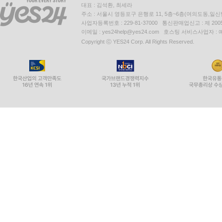
대표 : 김석환, 최세라
주소 : 서울시 영등포구 은행로 11, 5층~6층(여의도동,일신
사업자등록번호 : 229-81-37000 통신판매업신고 : 제 200
이메일 : yes24help@yes24.com 호스팅 서비스사업자 :
Copyright ⓒ YES24 Corp. All Rights Reserved.