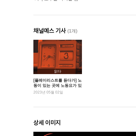
채널예스 기사
(1개)
읽다
[플레이리스트를 듣다가] 노
동이 있는 곳에 노동요가 있
다!
2023년 05월 02일
상세 이미지