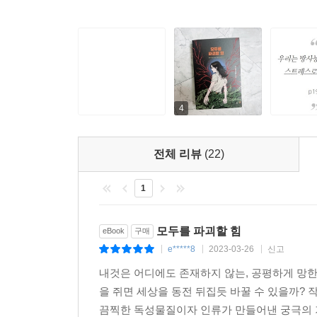
4
전체 리뷰
(22)
1
모두를 파괴할 힘
eBook
구매
e*****8
2023-03-26
신고
|
|
|
내것은 어디에도 존재하지 않는, 공평하게 망한
을 쥐면 세상을 동전 뒤집듯 바꿀 수 있을까? 
끔찍한 독성물질이자 인류가 만들어낸 궁극의 기