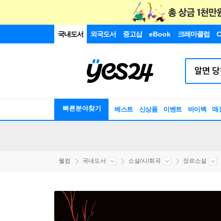
국내도서
외국도서
중고샵
eBook
크레마클럽
C
빠른분야찾기
베스트
신상품
이벤트
바이백
매
웰컴
국내도서
소설/시/희곡
장르소설