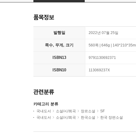
품목정보
발행일
2022년 07월 25일
쪽수, 무게, 크기
560쪽 | 646g | 140*210*35
ISBN13
9791130692371
ISBN10
113069237X
관련분류
카테고리 분류
국내도서
소설/시/희곡
장르소설
SF
국내도서
소설/시/희곡
한국소설
한국 장편소설