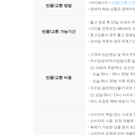
마이페이지 >
반품/교환 신청
반품/교환 방법
판매자 배송 상품은 판매자와
출고 완료 후 10일 이내의 
디지털 콘텐츠인 eBook의 
반품/교환 가능기간
중고상품의 경우 출고 완료일
모바일 쿠폰의 경우 유효기간(
고객의 단순변심 및 착오구
직수입양서/직수입일서중 일
단, 아래의 주문/취소 조건인
오늘 00시 ~ 06시 30분 
반품/교환 비용
오늘 06시 30분 이후 주문
직수입 음반/영상물/기프트 
단, 당일 00시~13시 사이
박스 포장은 택배 배송이 가
소비자의 책임 있는 사유로 
소비자의 사용, 포장 개봉에 
복제가 가능한 상품 등의 포장을 
소비자의 요청에 따라 개별