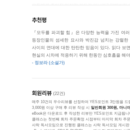
모두에게 주어진 마지막 카드가 아닐까? 망해버린 이
추천평
“그래도 괜찮아. 진정한 혁명을 이끄는 감정은 사
민들레처럼 퍼져 나가는 소수자들의 연대
『모두를 파괴할 힘』은 다양한 능력을 가진 여러
패배를 연료 삼아 피워낸 모두를 파괴할 힘
등장인물의 섬세한 묘사와 박진감 넘치는 강렬한
사이의 연대에 대한 탄탄한 믿음이 있다. 읽다 보면
추락하는 우주선에서 눈을 뜬 텔레파스 화경은 누
현실의 시차에 적응하기 위해 한동안 심호흡을 해야
밖에서는 어디서 날아오는지 모를 무차별 폭격이 
- 정보라 (소설가)
폭격에서 살아남은 생존자들은 우주선을 안전한
‘예카테린부르크’라는 장소에 강하게 반응한다는 사
속을 알 수 없는 다리오, 슈퍼 데비안트 피터슨, 
회원리뷰
(22건)
얼굴을 만나 함께했던 날을 떠올린다. 화경은 또
매주 10건의 우수리뷰를 선정하여 YES포인트 3만원을 드
차별과 혐오, 그럼에도 꺾이지 않는 희망을 이야기
3,000원 이상 구매 후 리뷰 작성 시
일반회원 300원, 마니아
씨앗을 흩뿌렸다. 그 씨앗은 세상을 뒤흔드는 혀가,
eBook은 다운로드 후 작성한 리뷰만 YES포인트 지급됩니
클래스는 첫번째 회차 주문확정 시점부터 마지막 회차 주문
사락 독서모임으로 진행된 클래스는 사락 독서모임 게시판
“믿자. 모두의 힘을 믿자. 함께 서로를 지키자.”