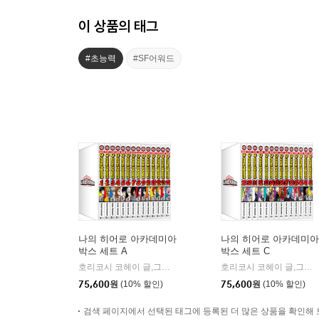
이 상품의 태그
#초능력
#SF어워드
나의 히어로 아카데미아
나의 히어로 아카데미아
박스 세트 A
박스 세트 C
호리코시 코헤이 글,그림/오경화 역
서울미디어코믹스(서울문화
호리코시 코헤이 글,그림/오경화 역
|
75,600
원
(10% 할인)
75,600
원
(10% 할인)
검색 페이지에서 선택된 태그에 등록된 더 많은 상품을 확인해 