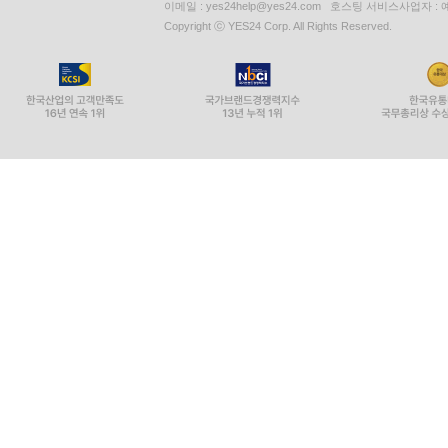
이메일 : yes24help@yes24.com 호스팅 서비스사업자 :
Copyright ⓒ YES24 Corp. All Rights Reserved.
Video AI 62
Natural Language AI 62
Translation AI 63
Speech- to- Text 63
Text- to- Speech 64
AutoML 64
AutoML for Tables or Structured Data 64
AutoML for Images and Video 66