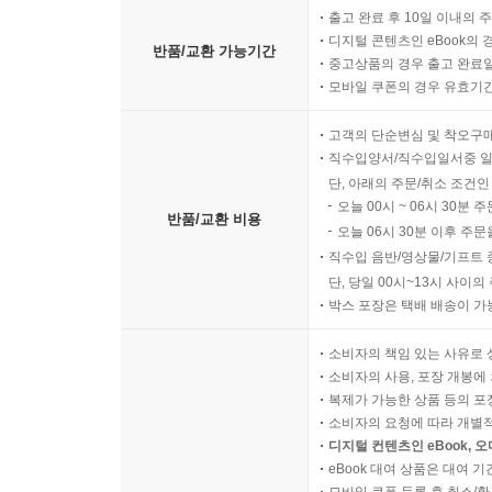
Mapping Numeric Values 42
출고 완료 후 10일 이내의 
디지털 콘텐츠인 eBook의 
반품/교환 가능기간
Mapping Categorical Values 42
중고상품의 경우 출고 완료일
모바일 쿠폰의 경우 유효기간(
Feature Selection 44
고객의 단순변심 및 착오구
직수입양서/직수입일서중 일
Class Imbalance 44
단, 아래의 주문/취소 조건인
오늘 00시 ~ 06시 30분 
반품/교환 비용
오늘 06시 30분 이후 주문
Classification Threshold with Precision and Recall 4
직수입 음반/영상물/기프트 
단, 당일 00시~13시 사이
Area under the Curve (AUC) 46
박스 포장은 택배 배송이 가
Feature Crosses 46
소비자의 책임 있는 사유로 
소비자의 사용, 포장 개봉에 
복제가 가능한 상품 등의 포장을 
TensorFlow Transform 49
소비자의 요청에 따라 개별
디지털 컨텐츠인 eBook, 
TensorFlow Data API (tf.data) 49
eBook 대여 상품은 대여 기