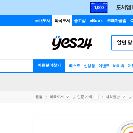
국내도서
외국도서
중고샵
eBook
크레마클럽
C
빠른분야찾기
베스트
신상품
이벤트
바이백
매
웰컴
외국도서
인문 사회
사회일반