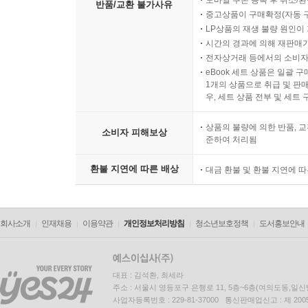
모바일 쿠폰 등록 후 취소/환
반품/교환 불가사유
중고상품이 구매확정(자동 
TensorFlow Transform 49
LP상품의 재생 불량 원인이 기
시간의 경과에 의해 재판매가
GCP Data and ETL Tools 51
전자상거래 등에서의 소비자
eBook 세트 상품은 일괄 
1개의 상품으로 취급 및 판매
Summary 51
우, 세트 상품 전부 및 세트
Exam Essentials 52
상품의 불량에 의한 반품, 교
소비자 피해보상
준하여 처리됨
Review Questions 53
환불 지연에 따른 배상
대금 환불 및 환불 지연에 
Chapter 4 Choosing the Right ML Infrastructure
회사소개
인재채용
이용약관
개인정보처리방침
청소년보호정책
도서홍보안내
Pretrained vs. AutoML vs. Custom Models 58
Pretrained Models 60
대표 : 김석환, 최세라
주소 : 서울시 영등포구 은행로 11, 5층~6층(여의도동,일신
사업자등록번호 : 229-81-37000 통신판매업신고 : 제 200
Vision AI 61