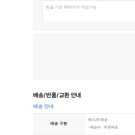
Clipping 26
한글 기준 50자까지 작성가능
Handling Outliers 26
Establishing Data Constraints 27
Exploration and Validation at Big- Data Scale 27
Running TFDV on Google Cloud Platform 28
Organizing and Optimizing Training Datasets 29
배송/반품/교환 안내
Imbalanced Data 29
배송 안내
Data Splitting 31
예스24 배송
배송 구분
배송비 : 무료배송
Data Splitting Strategy for Online Systems 31