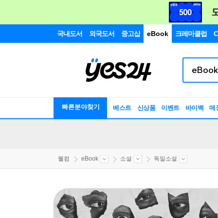
국내도서
외국도서
중고샵
eBook
크레마클럽
C
빠른분야찾기
베스트
신상품
이벤트
바이백
매
웰컴
eBook
소설
독일소설