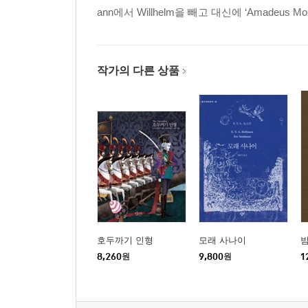
ann에서 Willhelm을 빼고 대신에 ‘Amadeus
작가의 다른 상품
호두까기 인형
모래 사나이
밤
8,260
원
9,800
원
1