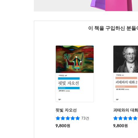
이 책을 구입하신 분
핏빛 자오선
괴테와의 대화
73건
9,800
원
9,800
원