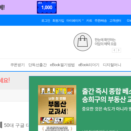
로그인
회원가입
마이페이지
카트
주문/배송
고객센터
Gl
쿠폰받기
단독선출간
eBook필기방법
eBook리더기
디지털머니
세요!
데
50대 구글 디렉터의 지치지 않고 인생을 키우는 기술
[