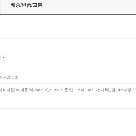
배송/반품/교환
기
능 제공 안함
니터 미지원) /아이폰 /아이패드 /안드로이드폰 /안드로이드패드 /전자책단말기(저사양 기기 