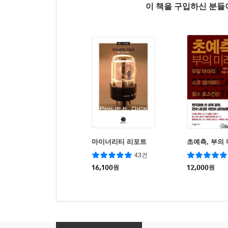
이 책을 구입하신 분
마이너리티 리포트
초예측, 부의
43건
16,100
원
12,000
원