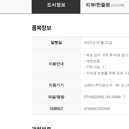
계속 가봅시다 남는 게 체력인데
도서정보
리뷰/한줄평
(112/128)
품목정보
발행일
2022년 07월 21일
배송 없이 구매 후 바로 읽
제한없음
이용안내
TTS 가능
저작권 보호를 위해 인쇄 기
지원기기
크레마 /PC(윈도우 - 4K 모
파일/용량
EPUB(DRM) | 66.54MB
ISBN13
9788901262895