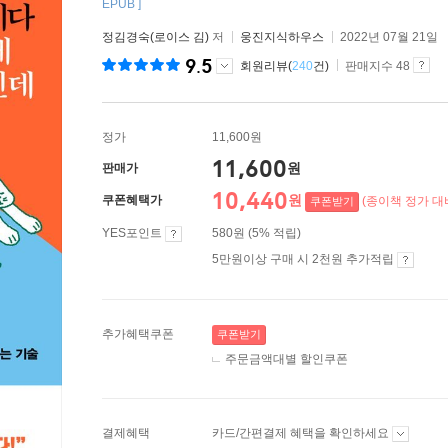
EPUB ]
정김경숙(로이스 김)
저
웅진지식하우스
2022년 07월 21일
9.5
회원리뷰(
240
건)
판매지수 48
정가
11,600원
11,600
원
판매가
10,440
원
쿠폰혜택가
(종이책 정가 대비
쿠폰받기
YES포인트
580원 (5% 적립)
5만원이상 구매 시 2천원 추가적립
추가혜택쿠폰
쿠폰받기
주문금액대별 할인쿠폰
결제혜택
카드/간편결제 혜택을 확인하세요