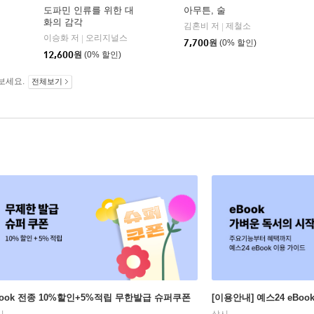
도파민 인류를 위한 대
아무튼, 술
화의 감각
와이즈베리
김혼비 저
제철소
|
|
이승화 저
오리지널스
|
7,700
원
(0% 할인)
12,600
원
(0% 할인)
보세요.
전체보기
Book 전종 10%할인+5%적립 무한발급 슈퍼쿠폰
[이용안내] 예스24 eBo
시
상시