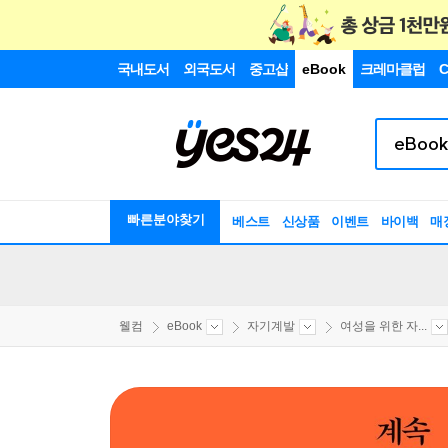
국내도서
외국도서
중고샵
eBook
크레마클럽
C
빠른분야찾기
베스트
신상품
이벤트
바이백
매
웰컴
eBook
자기계발
여성을 위한 자...