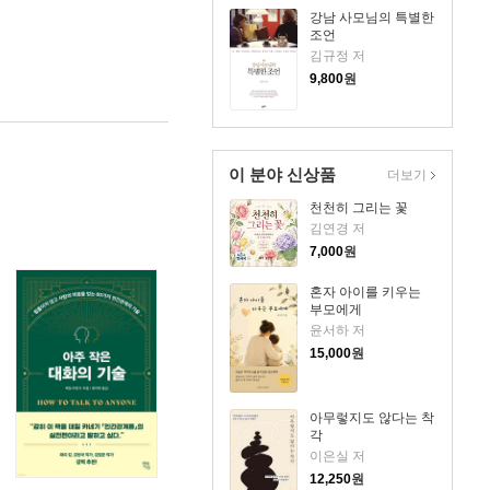
강남 사모님의 특별한
조언
김규정 저
9,800
원
이 분야 신상품
더보기
천천히 그리는 꽃
김연경 저
7,000
원
혼자 아이를 키우는
부모에게
윤서하 저
15,000
원
아무렇지도 않다는 착
각
이은실 저
12,250
원