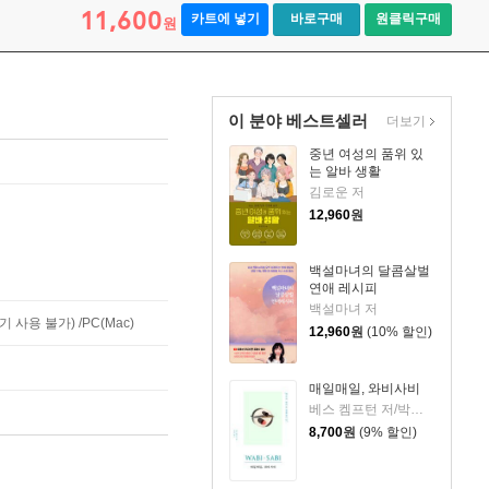
11,600
카트에 넣기
바로구매
원클릭구매
원
이 분야 베스트셀러
더보기
중년 여성의 품위 있
는 알바 생활
김로운 저
12,960
원
백설마녀의 달콤살벌
연애 레시피
백설마녀 저
사용 불가) /PC(Mac)
12,960
원
(10% 할인)
매일매일, 와비사비
베스 켐프턴 저/박여진 역
8,700
원
(9% 할인)