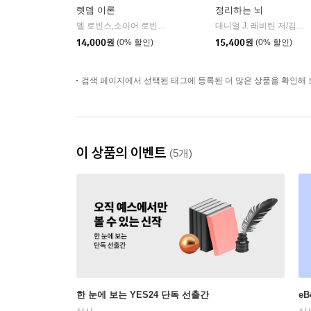
렛뎀 이론
정리하는 뇌
멜 로빈스,소이어 로빈스 저/윤효원 역
비즈니스북스
대니얼 J. 레비틴 저/김성훈 역
|
14,000
원
(0% 할인)
15,400
원
(0% 할인)
검색 페이지에서 선택된 태그에 등록된 더 많은 상품을 확인해 
이 상품의 이벤트
(5개)
한 눈에 보는 YES24 단독 선출간
e
상시
상