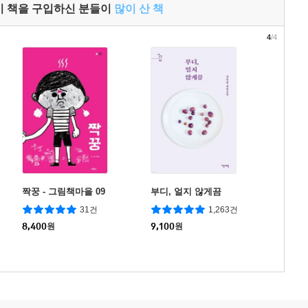
이 책을 구입하신 분들이
많이 산 책
4
/4
짝꿍 - 그림책마을 09
부디, 얼지 않게끔
31건
1,263건
8,400
원
9,100
원