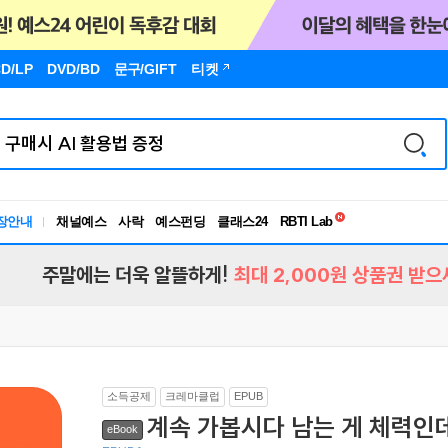
D/LP
DVD/BD
문구
/GIFT
티켓
독서유형검사
장안내
채널예스
사락
예스펀딩
클래스24
RBTI Lab
독서유형검사
주말에는 더욱 알뜰하게!
최대 2,000원 상품권 받으
소득공제
크레마클럽
EPUB
계속 가봅시다 남는 게 체력인
eBook