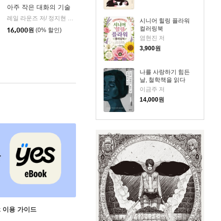
아주 작은 대화의 기술
레일 라운즈 저/ 정지현 역
현대지성
|
시니어 힐링 플라워
컬러링북
16,000
원
(0% 할인)
염현진 저
3,900
원
나를 사랑하기 힘든
날, 철학책을 읽다
이금주 저
14,000
원
ok 이용 가이드