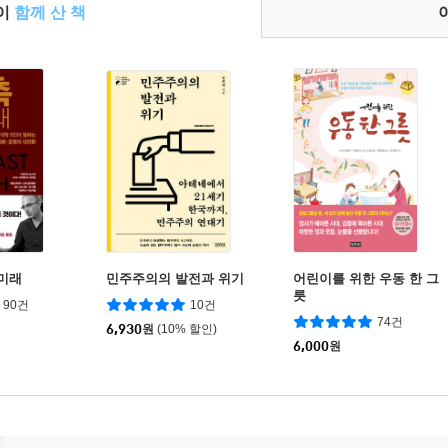
들이
함께 산 책
 미래
민주주의의 발전과 위기
어린이를 위한 우동 한 그
릇
90건
10건
74건
6,930
원
(10% 할인)
6,000
원