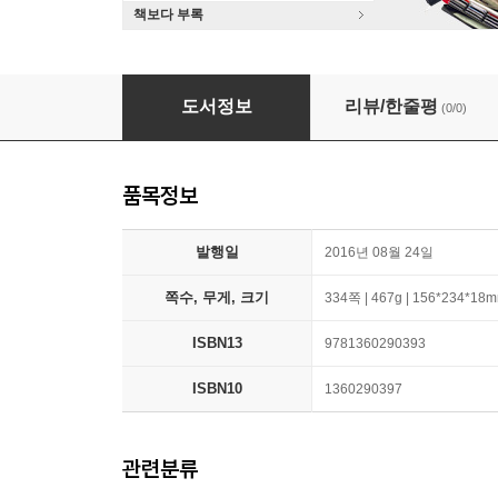
책보다 부록
Anglo-Saxon Leechcraft: An Historical Sketc
도서정보
리뷰/한줄평
(0/0)
품목정보
발행일
2016년 08월 24일
쪽수, 무게, 크기
334쪽 | 467g | 156*234*18
ISBN13
9781360290393
ISBN10
1360290397
관련분류