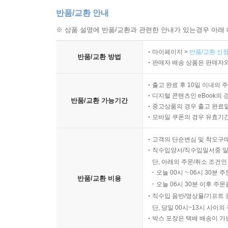
반품/교환 안내
※ 상품 설명에 반품/교환과 관련한 안내가 있는경우 아래 
마이페이지 >
반품/교환 신청
반품/교환 방법
판매자 배송 상품은 판매자와
출고 완료 후 10일 이내의 
디지털 콘텐츠인 eBook의 
반품/교환 가능기간
중고상품의 경우 출고 완료일
모바일 쿠폰의 경우 유효기간(
고객의 단순변심 및 착오구
직수입양서/직수입일서중 일
단, 아래의 주문/취소 조건인
오늘 00시 ~ 06시 30분 
반품/교환 비용
오늘 06시 30분 이후 주문
직수입 음반/영상물/기프트 
단, 당일 00시~13시 사이
박스 포장은 택배 배송이 가