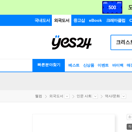
국내도서
외국도서
중고샵
eBook
크레마클럽
C
빠른분야찾기
베스트
신상품
이벤트
바이백
매
웰컴
외국도서
인문 사회
역사/문화
소
직