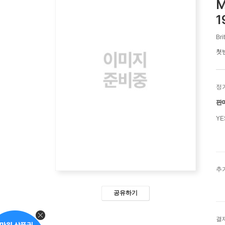
M
1
Bri
첫
정
판
Y
추
공유하기
결