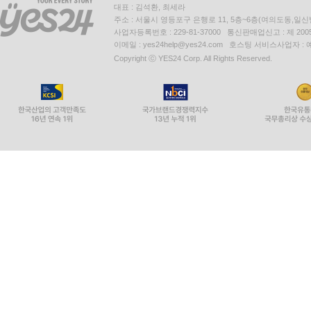
대표 : 김석환, 최세라
주소 : 서울시 영등포구 은행로 11, 5층~6층(여의도동,일신
사업자등록번호 : 229-81-37000 통신판매업신고 : 제 200
이메일 : yes24help@yes24.com 호스팅 서비스사업자 :
Copyright ⓒ YES24 Corp. All Rights Reserved.