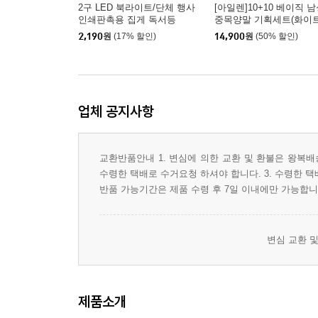
2구 LED 북라이트/단체 행사
[아일렌]10+10 베이직 
인쇄판촉용 집게 독서등
중목양말 기획세트(화이트
랙) 출근양말 캐주얼양말
2,190
원
(17% 할인)
14,900
원
(50% 할인)
장양말
업체 공지사항
교환반품안내 1. 변심에 의한 교환 및 환불은 왕복배송
수령한 택배로 수거요청 하셔야 합니다. 3. 수령한 택
반품 가능기간은 제품 수령 후 7일 이내에만 가능합니
변심 교환 및
제품소개