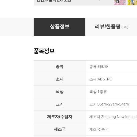
스킵과 로퍼 2차 굿즈
24형 캐리어 b(35cmx27cmx64cm) (화이트)
상품정보
리뷰/한줄평
(0/0)
품목정보
종류
종류:캐리어
소재
소재:ABS+PC
색상
색상:1종류
크기
크기:35cmx27cmx64cm
제조자/수입자
제조자:Zhejiang Newfine Indu
제조국
제조국:중국