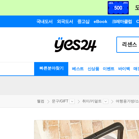
국내도서
외국도서
중고샵
eBook
크레마클럽
C
빠른분야찾기
베스트
신상품
이벤트
바이백
매
웰컴
문구/GIFT
취미/키덜트
여행용가방/