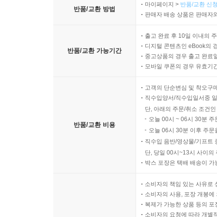
마이페이지 >
반품/교환 신청
반품/교환 방법
판매자 배송 상품은 판매자와
출고 완료 후 10일 이내의 
디지털 콘텐츠인 eBook의 
반품/교환 가능기간
중고상품의 경우 출고 완료일
모바일 쿠폰의 경우 유효기간(
고객의 단순변심 및 착오구
직수입양서/직수입일서중 일
단, 아래의 주문/취소 조건인
오늘 00시 ~ 06시 30분 
반품/교환 비용
오늘 06시 30분 이후 주문
직수입 음반/영상물/기프트 
단, 당일 00시~13시 사이
박스 포장은 택배 배송이 가
소비자의 책임 있는 사유로 
소비자의 사용, 포장 개봉에 
복제가 가능한 상품 등의 포장을 
소비자의 요청에 따라 개별