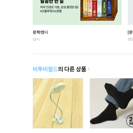
문학캔디
[문
상시
20
비투비월드
의 다른 상품