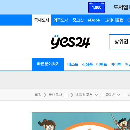
국내도서
외국도서
중고샵
eBook
크레마클럽
C
빠른분야찾기
베스트
신상품
이벤트
바이백
매
웰컴
국내도서
초등참고서
3학년