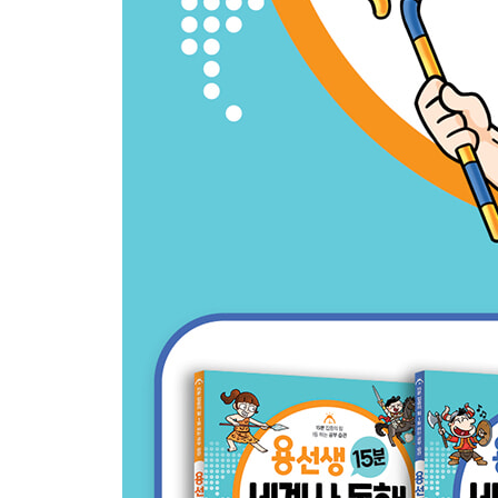
23 자유를 위해 싸운 검투사, 스파르타쿠스
24 로마의 일인자가 된 카이사르
25 이집트를 지킨 파라오, 클레오파트라
역사 놀이터
미로 탈출하며 핵심어 찾기!
6주
26 옥타비아누스, 로마의 황제가 되다
27 크리스트교를 창시한 예수
28 화산 폭발로 사라진 폼페이
29 콘스탄티누스, 크리스트교를 공인하다
30 로마 제국을 공포에 떨게 한 아틸라
역사 놀이터
가로세로 핵심어 찾기!
찾아보기