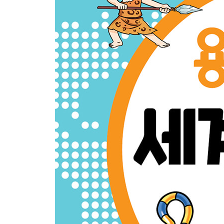
14 부차와 구천, 서로 복수를 다짐하다
15 공자, 제자에게 인을 가르치다
역사 놀이터
핵심어로 사다리 타기!
4주
16 중국을 통일한 시황제, 백성을 괴롭히다
17 유방, 항우를 꺾고 중국을 차지하다
18 사마천, 최고의 역사책 〈사기〉를 짓다
19 장건, 비단길을 열다
20 늑대 젖을 먹고 자란 로물루스, 로마를 세우다
역사 놀이터
핵심어로 비밀 숫자 찾기!
5주
21 로마에서 공화정이 탄생하다
22 한니발, 로마를 벼랑 끝으로 몰아넣다