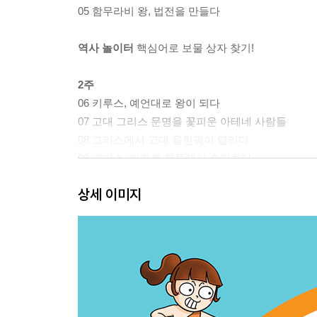
05 함무라비 왕, 법전을 만들다
역사 놀이터
핵심어로 보물 상자 찾기!
2주
06 키루스, 예언대로 왕이 되다
07 고대 그리스 문명을 꽃피운 아테네 사람들
08 그리스에서 고대 올림픽이 열리다
09 그리스, 마라톤 전투에서 승리하다
10 알렉산드로스, 세계 정복을 꿈꾸다
상세 이미지
역사 놀이터
가로세로 핵심어 찾기!
3주
11 싯다르타, 불교를 만들다
12 불교의 가르침대로 인도를 다스린 아소카왕
13 관중과 포숙아, 깊은 우정을 나누다