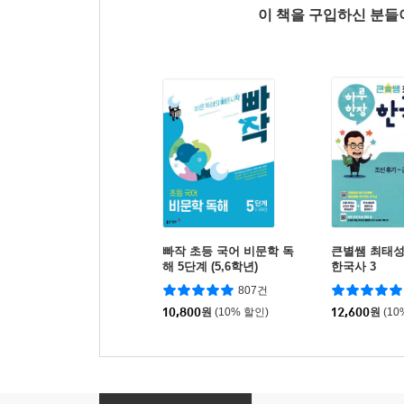
이 책을 구입하신 분
빠작 초등 국어 비문학 독
큰별쌤 최태성
해 5단계 (5,6학년)
한국사 3
807건
10,800
원
(10% 할인)
12,600
원
(10