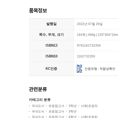
품목정보
발행일
2022년 07월 26일
쪽수, 무게, 크기
164쪽 | 494g | 220*304*10
ISBN13
9791162732359
ISBN10
1162732350
KC인증
인증유형 : 적합성확인
관련분류
카테고리 분류
국내도서
초등참고서
3학년
사회(초등3)
국내도서
초등참고서
3학년
국내도서
초등참고서
4학년
사회(초등4)