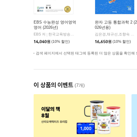
EBS 수능완성 영어영역
완자 고등 통합과학 2 (2
영어 (2026년)
026년용)
EBS 저
한국교육방송공사
김은경,채규선,조향숙 등저
|
14,040
원
(10% 할인)
16,650
원
(10% 할인)
검색 페이지에서 선택된 태그에 등록된 더 많은 상품을 확인해 
이 상품의 이벤트
(7개)