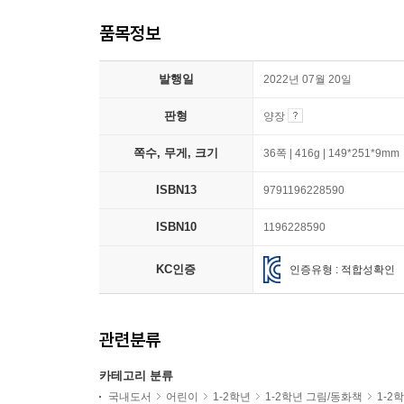
품목정보
발행일
2022년 07월 20일
판형
양장
쪽수, 무게, 크기
36쪽 | 416g | 149*251*9mm
ISBN13
9791196228590
ISBN10
1196228590
KC인증
인증유형 : 적합성확인
관련분류
카테고리 분류
국내도서
어린이
1-2학년
1-2학년 그림/동화책
1-2