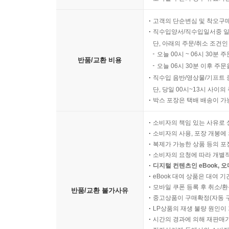
고객의 단순변심 및 착오구
직수입양서/직수입일서중 일
단, 아래의 주문/취소 조건인
오늘 00시 ~ 06시 30분 
반품/교환 비용
오늘 06시 30분 이후 주문
직수입 음반/영상물/기프트 
단, 당일 00시~13시 사이
박스 포장은 택배 배송이 가
소비자의 책임 있는 사유로 
소비자의 사용, 포장 개봉에 
복제가 가능한 상품 등의 포장을 
소비자의 요청에 따라 개별
디지털 컨텐츠인 eBook, 
eBook 대여 상품은 대여 기
모바일 쿠폰 등록 후 취소/환
반품/교환 불가사유
중고상품이 구매확정(자동 
LP상품의 재생 불량 원인이 기
시간의 경과에 의해 재판매가