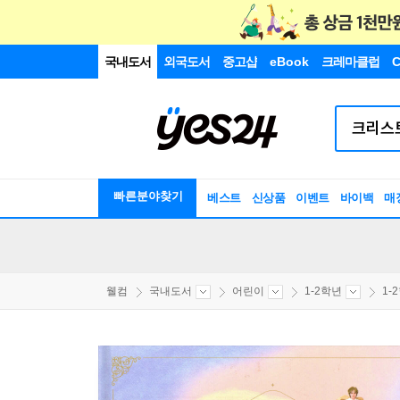
국내도서
외국도서
중고샵
eBook
크레마클럽
C
빠른분야찾기
베스트
신상품
이벤트
바이백
매
웰컴
국내도서
어린이
1-2학년
1-