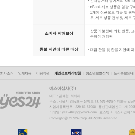
전자상거래 등에서의 소비자
eBook 세트 상품은 일괄 
1개의 상품으로 취급 및 판매
우, 세트 상품 전부 및 세트
상품의 불량에 의한 반품, 교
소비자 피해보상
준하여 처리됨
환불 지연에 따른 배상
대금 환불 및 환불 지연에 
회사소개
인재채용
이용약관
개인정보처리방침
청소년보호정책
도서홍보안내
대표 : 김석환, 최세라
주소 : 서울시 영등포구 은행로 11, 5층~6층(여의도동,일신
사업자등록번호 : 229-81-37000 통신판매업신고 : 제 200
이메일 : yes24help@yes24.com 호스팅 서비스사업자 :
Copyright ⓒ YES24 Corp. All Rights Reserved.