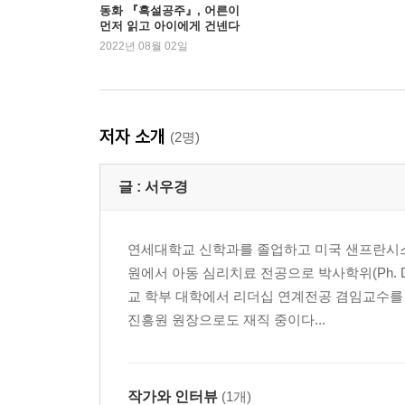
동화 『흑설공주』, 어른이
먼저 읽고 아이에게 건넨다
면
2022년 08월 02일
저자 소개
(2명)
글 :
서우경
연세대학교 신학과를 졸업하고 미국 샌프란시스코
원에서 아동 심리치료 전공으로 박사학위(Ph.
교 학부 대학에서 리더십 연계전공 겸임교수를
진흥원 원장으로도 재직 중이다...
작가와 인터뷰
(1개)