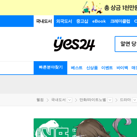
국내도서
외국도서
중고샵
eBook
크레마클럽
C
빠른분야찾기
베스트
신상품
이벤트
바이백
매
웰컴
국내도서
만화/라이트노벨
드라마