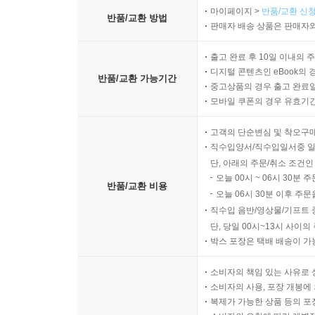
마이페이지 >
반품/교환 신청
반품/교환 방법
판매자 배송 상품은 판매자와
출고 완료 후 10일 이내의 
디지털 콘텐츠인 eBook의 
반품/교환 가능기간
중고상품의 경우 출고 완료일
모바일 쿠폰의 경우 유효기간(
고객의 단순변심 및 착오구
직수입양서/직수입일서중 일
단, 아래의 주문/취소 조건인
오늘 00시 ~ 06시 30분 
반품/교환 비용
오늘 06시 30분 이후 주문
직수입 음반/영상물/기프트 
단, 당일 00시~13시 사이
박스 포장은 택배 배송이 가
소비자의 책임 있는 사유로 
소비자의 사용, 포장 개봉에 
복제가 가능한 상품 등의 포장을 