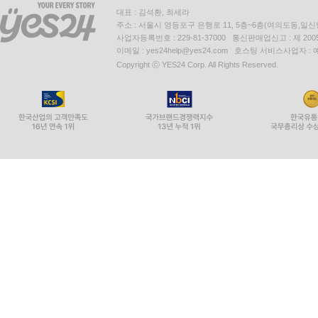
대표 : 김석환, 최세라
주소 : 서울시 영등포구 은행로 11, 5층~6층(여의도동,일신
사업자등록번호 : 229-81-37000 통신판매업신고 : 제 200
이메일 : yes24help@yes24.com 호스팅 서비스사업자 :
Copyright ⓒ YES24 Corp. All Rights Reserved.