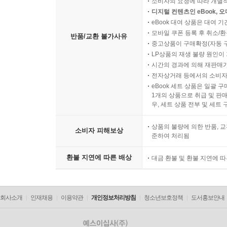
소비자의 요청에 따라 개별
디지털 컨텐츠인 eBook, 
eBook 대여 상품은 대여 기
모바일 쿠폰 등록 후 취소/환
반품/교환 불가사유
중고상품이 구매확정(자동 
LP상품의 재생 불량 원인이 기
시간의 경과에 의해 재판매가
전자상거래 등에서의 소비자
eBook 세트 상품은 일괄 
1개의 상품으로 취급 및 판매
우, 세트 상품 전부 및 세트
상품의 불량에 의한 반품, 교
소비자 피해보상
준하여 처리됨
환불 지연에 따른 배상
대금 환불 및 환불 지연에 
회사소개
인재채용
이용약관
개인정보처리방침
청소년보호정책
도서홍보안내