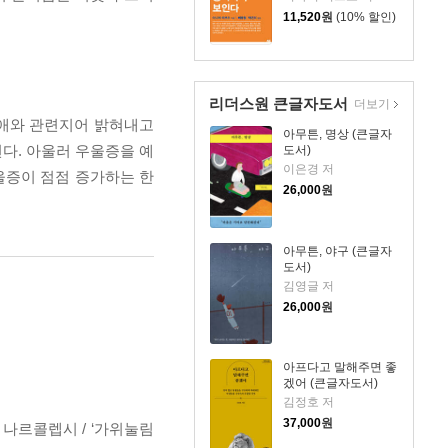
11,520
원
(10% 할인)
리더스원 큰글자도서
더보기
장애와 관련지어 밝혀내고
아무튼, 명상 (큰글자
다. 아울러 우울증을 예
도서)
이은경 저
울증이 점점 증가하는 한
26,000
원
아무튼, 야구 (큰글자
도서)
김영글 저
26,000
원
아프다고 말해주면 좋
겠어 (큰글자도서)
김정호 저
37,000
원
 나르콜렙시 / ‘가위눌림