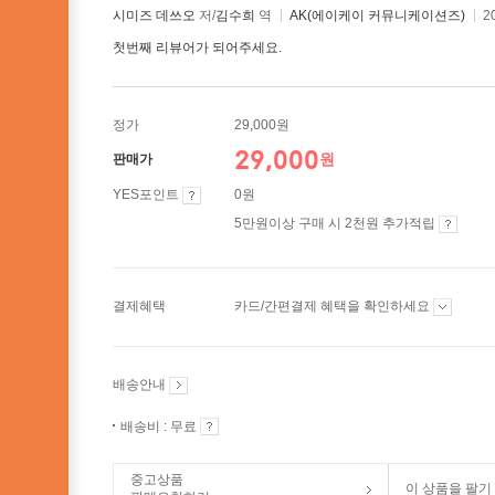
시미즈 데쓰오
저/
김수희
역
AK(에이케이 커뮤니케이션즈)
2
첫번째 리뷰어가 되어주세요.
정가
29,000원
29,000
원
판매가
YES포인트
0원
5만원이상 구매 시 2천원 추가적립
결제혜택
카드/간편결제 혜택을 확인하세요
배송안내
배송비 : 무료
중고상품
이 상품을 팔기