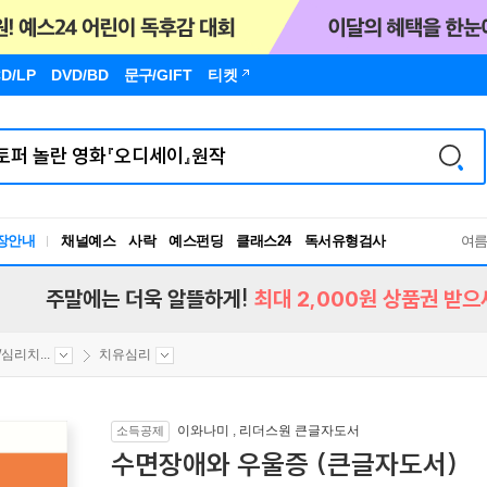
D/LP
DVD/BD
문구
/GIFT
티켓
장안내
채널예스
사락
예스펀딩
클래스24
독서유형검사
여
RBTI Lab
독서유형검사
주말에는 더욱 알뜰하게!
최대 2,000원 상품권 받으
심리치...
치유심리
이와나미
,
리더스원 큰글자도서
소득공제
수면장애와 우울증 (큰글자도서)