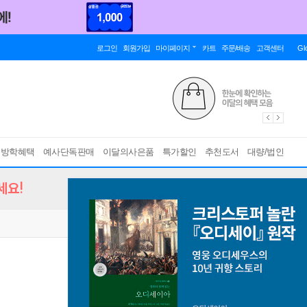
로그인
회원가입
마이페이지
카트
주문/배송
고객센터
Gl
름방학혜택
예사단독판매
이달의사은품
특가할인
추천도서
대량/법인
세요!