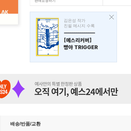
판매요청하기
김은성 작가
친필 메시지 수록
---------------
[예스리커버]
빵야 TRIGGER
배송/반품/교환