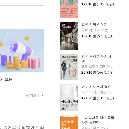
17,010
원
(10% 할인)
일본 건축 이야기
구마 겐고 저/서동천 역
18,810
원
(5% 할인)
영국 중세 기사의 세
계
크리스토퍼 그레이벳 저/김진희 역
20,710
원
(5% 할인)
도서 모음
이토 히로부미 평전
다키이 가즈히로 저/장원철,김세덕 역
펼쳐보기
17,820
원
(10% 할인)
고사성어를 알면 중국
사가 보인다
의 즐거움을 되찾아 드리
이나미 리쓰코 저/이동철,박은희 역