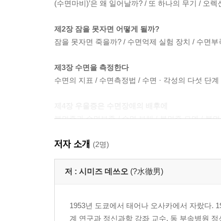
(수면마비)’은 왜 일어날까? / 또 하나의 무기 / 
제2장 잠을 못자면 어떻게 될까?
잠을 못자면 죽을까? / 수면억제 실험 장치 / 수면
제3장 수면을 측정한다
수면의 지표 / 수면측정법 / 수면 · 각성의 다섯 단계
제4장 우울증은 수면장애의 배후에
불면증과 수면부족 / 수면 부채 / 불면증 모델 / 불면증은
잠을 잘 자는데도 불면증? / 인지행동요법은 어
저자 소개
수면장애는 적신호
(2명)
제5장 우울증과 생활습관병
저 :
시미즈 데쓰오
(?水徹男)
우울증도 생활습관병? / 우울증 환자에게는 생활습관
HPA-axis / 우울증과 교감신경 / 우울증과 산화 
1953년 도쿄에서 태어나 오사카에서 자랐다. 
계 연구과 정신과학 강좌 교수, 동 부속병원 정