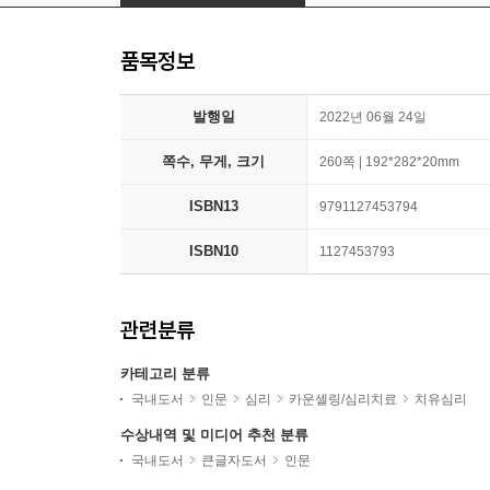
품목정보
발행일
2022년 06월 24일
쪽수, 무게, 크기
260쪽 | 192*282*20mm
ISBN13
9791127453794
ISBN10
1127453793
관련분류
카테고리 분류
국내도서
인문
심리
카운셀링/심리치료
치유심리
수상내역 및 미디어 추천 분류
국내도서
큰글자도서
인문