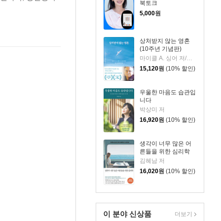
북토크
 예 / 정말로 불면증인
5,000
원
상처받지 않는 영혼
(10주년 기념판)
마이클 A. 싱어 저/이균형 역/성해영 감수
 된다면 뭐든지 쓰자 /
15,120
원
(10% 할인)
우울한 마음도 습관입
니다
박상미 저
/ 수면 12개조로 당신도
16,920
원
(10% 할인)
생각이 너무 많은 어
른들을 위한 심리학
김혜남 저
16,020
원
(10% 할인)
이 분야 신상품
더보기