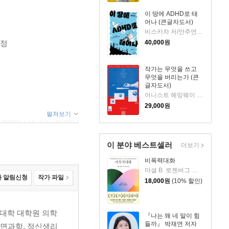
이 땅에 ADHD로 태
어나 (큰글자도서)
비스카차 저/안주연 감수
40,000
원
함정
작가는 무엇을 쓰고
무엇을 버리는가 (큰
글자도서)
어니스트 헤밍웨이 등저/최민우 역
29,000
원
펼쳐보기
) / 세 가지 P(3P) /
렸다고 생각한다 / 만성
이 분야 베스트셀러
더보기
비폭력대화
마셜 B. 로젠버그 저/캐서린 한 역
 알림신청
작가 파일
18,000
원
(10% 할인)
? / 염증 / 우울증과
타대학 대학원 의학
『나는 왜 네 말이 힘
들까』 박재연 저자
수면과학, 정신생리