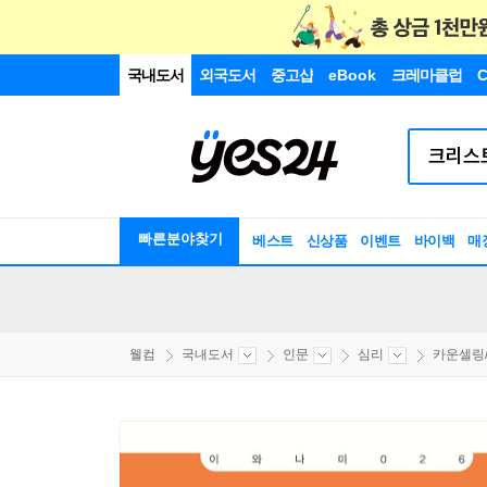
국내도서
외국도서
중고샵
eBook
크레마클럽
C
빠른분야찾기
베스트
신상품
이벤트
바이백
매
웰컴
국내도서
인문
심리
카운셀링/