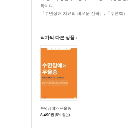
제6장 인지행동요법이란?
학이다.
우울증과 수면장애의 인지행동요법 / 우울증에 대한
『수면장해 치료의 새로운 전략』, 『수면학』,
환자의 예 / 심리교육 / 자극제어법 / 수면제한요법 
제7장 수면으로 우울증을 치료한다
시간생물학적 치료란? / 생체시계의 구조 / 좀 더
작가의 다른 상품
시간생물학적 치료의 보급은 가능할까?
제8장 악인을 권장함
수면과 식욕 / 우울증과 성격 / 나쁜 사람일수록 잘 
수면 달인으로
후기
역자 후기
인용 · 참고문헌
수면장애와 우울증
8,450
원
(5% 할인)