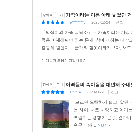
가족이라는 이름 아래 놓쳤던 
종이책
구매
e********5
2025-12-24
신고
|
|
|
『박상미의 가족 상담소』는 가족이라는 가장 가
족은 이해해줘야 하는 존재, 참아야 하는 대상으
갈등의 원인이 누군가의 잘못이라기보다, 서로의
이 리뷰가 도움이 되었나요?
아빠들의 속마음을 대변해 주네
종이책
구매
s*****e
2023-08-28
신고
|
|
|
"모르면 오해하기 쉽고, 알면
는 사이, 서로 사랑하고 아끼
부림치는 경향이 큰 것 같다
원군이 돼...
더보기