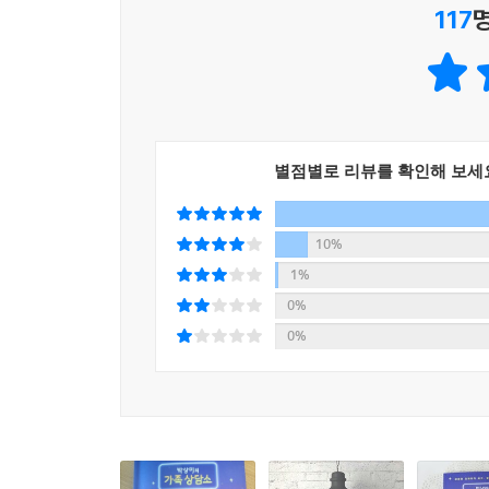
을 수 있을 것입니다. “고생했어. 너는 부모의 폭
117
살아왔구나.” 이렇게 나를 인정하고 위로해주십시오
가족이란 치열하게 싸우고 눈물 나도록 후회하는 
있는 보상입니다.
없는 우리들. 모르면 오해하기 쉽고, 알면 사랑하기 
--- p.142~143
행복한 가정은 단기간에 만들어지지 않습니다. 지금
지만 이제부터라도 배우고 연습하면 더 행복하고, 더
별점별로 리뷰를 확인해 보세
보세요. 무엇이, 누가 떠오르나요? 나는 어떨 때 
생겨나는 것일까요? 사랑은 내가 베풀면 상대가 그
10%
1%
사랑은 배우고 익혀야 할 기술입니다. 우리는 사랑
0%
나의 사랑의 언어가 다르기 때문입니다. 사랑의 언어
0%
다. (…) 사랑을 전달하려면 내 사랑의 언어가 아
됩니다. 다른 점을 인정하고 이해할 수 있습니다. 
--- p.179~181
눈물의 효과는 우선 면역력을 높여주는 것입니다.
래서 일본의 병원에는 ‘눈물 치료과’가 따로 있다고