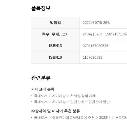
품목정보
발행일
2022년 07월 26일
쪽수, 무게, 크기
240쪽 | 390g | 150*210*17
ISBN13
9791167030535
ISBN10
1167030532
관련분류
카테고리 분류
국내도서
자기계발
처세술/삶의 자세
국내도서
자기계발
인간관계
인간관계 일반
수상내역 및 미디어 추천 분류
국내도서
행복한아침독서/책둥이 추천
2023년
부모/교