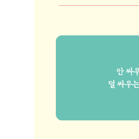
중독을 끊으려면 명령 대신 질문해야 합니다
PART 4 가족 상담소 처방전
13. 가족 평화를 깨트리는 ‘욱’, ‘버럭’ 화 다스리는 법
내 가족이 화내는 이유
울컥 치솟는 화를 다스리는 방법
도무지 화를 다스릴 수 없을 때의 처방전
14. 소통 잘하는 가족들이 꼭 지키는 소통의 기술
감정을 표현하는 용기가 싸움을 막습니다
사랑의 호르몬을 만드는 공감과 위로의 화법
칭찬도 배움이 필요합니다
15. 내 가족 고민 상담실
엄마, 미안하다고 한 번만 말해주세요
부모, 오늘도 배워야합니다