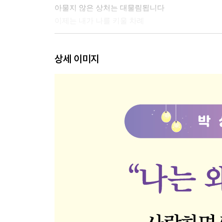
아물지 않은 상처는 대물림됩니다
이제는 내가 나를 키울 차례
03. 부부는 일심동체가 아니다
상세 이미지
관계를 살리는 싸움의 기술
‘잘’ 싸우고 ‘잘’ 화해하는 지혜
04. 운명의 라이벌, 형제자매
형제, 멀어진 이유가 있습니다
차별하는 부모, 상처받은 자식
형제 관계를 죽이는 ‘독박 봉양’
05. 드러나지 않은 갈등, 사위도 처가가 힘들다
장모님, 저도 금쪽입니다
시집살이만큼 힘든 처가살이
가족 사이에도 거리 두기가 필요합니다