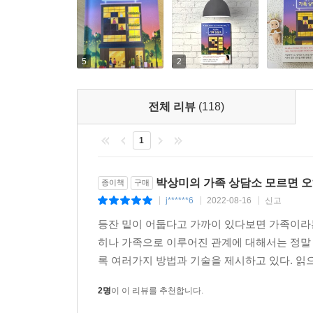
만큼의 효과가 없습니다. 어린아이들은 욕구 불만이 
로 울고 나면 다 풀리는 거예요. 그래서 암 환자들에
엉 울수록 암세포도 작아졌다는 연구 결과가 있습니
5
2
눈물의 또 다른 효능은 우리의 자율신경계를 안정 
에너지가 가장 불안정하기 때문입니다. 제일 좋은 것
전체 리뷰
(118)
고 너무 많이 강요당해왔고 희생하셨어요. 사회적 
싶고 나도 힘들다’라고 말해도 됩니다.
1
--- p.202
박상미의 가족 상담소 모르면 오
종이책
구매
j******6
2022-08-16
신고
|
|
|
등잔 밑이 어둡다고 가까이 있다보면 가족이라는
히나 가족으로 이루어진 관계에 대해서는 정말
록 여러가지 방법과 기술을 제시하고 있다. 읽
2명
이 이 리뷰를 추천합니다.