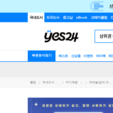
국내도서
외국도서
중고샵
eBook
크레마클럽
C
빠른분야찾기
베스트
신상품
이벤트
바이백
매
웰컴
국내도서
자기계발
처세술/삶의 자...