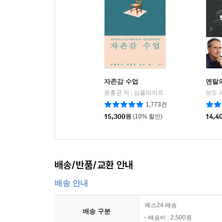
자존감 수업
멘탈
윤홍균 저
심플라이프
보도 
|
1,773건
15,300
원
(10% 할인)
14,4
배송/반품/교환 안내
배송 안내
예스24 배송
배송 구분
배송비 : 2,500원