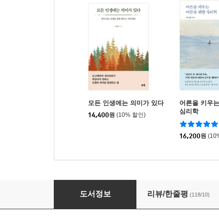
모든 인생에는 의미가 있다
어른을 키우는
심리학
14,400
원
(10% 할인)
16,200
원
(10
박상미의 가족 상담소
도서정보
리뷰/한줄평
(118/10)