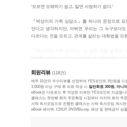
존감이 낮으면 아이의 자존감은 더 낮았어요. 자존감
‘모르면 오해하기 쉽고, 알면 사랑하기 쉽다.’
자신에게 이렇게 말할 수 있는 부모가 내 자녀에게도
『박상미의 가족 상담소』를 하나의 문장으로 표현
믿어. 넌 할 수 있어. 괜찮아. 고생했어. 넌 최선
안다고 생각하지만, 어쩌면 우리는 그 누구보다도 
이 있어요. 제가 아주 좋아하는 명언입니다. ‘어려
다르다는 것을 모르고, 관계를 살리는 대화법을 모른
다.’ 이런 말을 해줄 수 있는 부모라면 내 아이를
수 있습니다.
『박상미의 가족 상담소』는 갈등 해결 솔루션, 
--- p.99
따뜻한 그림을 실어 미술 치료의 효과를 더했다. 표
수 있는 따뜻함을 표현했다. 마지막 목차에서는 
치료의 시작은 내가 나를 상담하는 ‘마음 대화’입니
회원리뷰
독자들에게 도움이 될 만한 답변을 정리했다.
(118건)
야. 나는 어린 시절에 부모로부터 받은 상처가 많아
매주 10건의 우수리뷰를 선정하여 YES포인트 3만원을 드
구나. 그동안 나도 참 고생 많았구나. 이런 트라우마
3,000원 이상 구매 후 리뷰 작성 시
일반회원 300원, 마니아
가족은 인간이 태어나 경험하는 첫 번째 사회이며
야겠어.” 나에게 이렇게 말해주세요.
eBook은 다운로드 후 작성한 리뷰만 YES포인트 지급됩니
해서는 안 된다. 나와 내 가족이 행복하기 위해 반
클래스는 첫번째 회차 주문확정 시점부터 마지막 회차 주문
나아지고 싶다’는 용기를 내는 것만으로 치유되기
사락 독서모임으로 진행된 클래스는 사락 독서모임 게시판
부모님에게 직접 듣지 못해도 내가 나에게 말해주는 
펼쳐보라고 권한다. 『박상미의 가족 상담소』가 용
eBook 페이백, CD/LP, DVD/Blu-ray, 패션 및 판매금
픈데 부모님은 벌써 잊으셨구나 하며 원망만 할 게
게 아닙니다. 내가 나를 응원하고, 위로하고, 공감
프롤로그