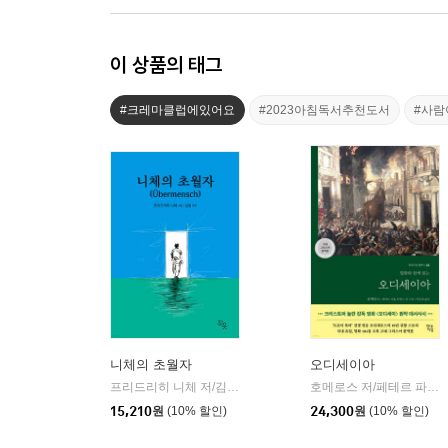
이 상품의 태그
#크레마클럽에있어요
#2023아침독서추천도서
#사
니체의 초월자
오디세이아
프리드리히 니체 저/김철 편역
히읏
호메로스 저/페테르 파울 루벤스 그림/박문재 역
|
15,210
원
(10% 할인)
24,300
원
(10% 할인)