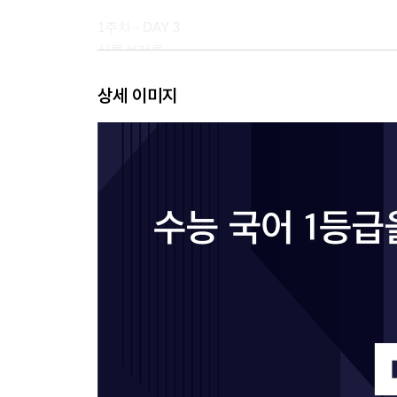
1주차 - DAY 3
심통성정론
우주선 랑데부와 궤도 운동
상세 이미지
빈곤 퇴치와 경제 성장에 관한 견해들
1주차 - DAY 4
법의 확장과 축소
DNA 컴퓨팅
최적 통화 지역 이론
1주차 - DAY 5
원격 탐사에서의 에너지 측정
생물 계통수 작성법
정치에서의 교착
2주차 - DAY 1
법과 선의 관계