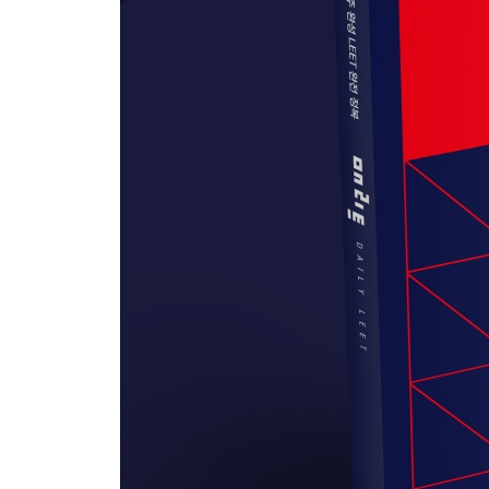
2주차 - DAY 5
칸트의 도덕 철학과 헤겔의 윤리 이론
롤스와 싱어의 평등에 대한 시각
CPU의 작동원리
〈STEP 2〉 실전 모의고사
3주차 - DAY 1
유형론과 개체군론에서의 유물 분류
파시즘의 정의
레이저 냉각의 원리
3주차 - DAY 2
코즈와 윌리엄슨의 기업 이론
귀신 개념에 대한 성리학적 논쟁
근대 프랑스의 중간집단 역할의 변천