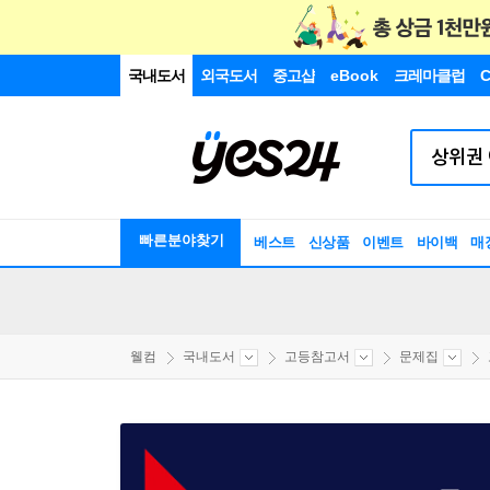
국내도서
외국도서
중고샵
eBook
크레마클럽
C
빠른분야찾기
베스트
신상품
이벤트
바이백
매
웰컴
국내도서
고등참고서
문제집