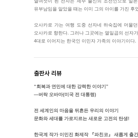
열여섯이 된 선자는 제주 출신의 조선인으로 일본
--- pp.143~144
유부남임을 알았을 때는 이미 그의 아이를 가진 후였
조선인들이 일본이 승리하기를 바랄까? 얼토당토않
오사카로 가는 여행 도중 선자네 하숙집에 머물던
스로를 구할 수 있을까? 결코 아닐 것이다. 그렇다
오사카로 향한다. 그러나 그곳에는 열일곱의 선자가 
라. 자기 배를 채워라. 정신 바짝 차리고, 지도자
4대로 이어지는 한국인 이민자 가족의 이야기이다.
출세하게 해라. 적응해라. 지극히 간단하지 않은가?
곳에서나 또 다른 곳에서 그저 먹고살려고 발버둥 치
--- p.276
출판사 리뷰
노아는 자기가 평범한 사람이고 조선인이 아니었다
없었다. 자신은 결코 평범한 일본인이 될 수 없을 
“회복과 연민에 대한 강력한 이야기”
에서 사는 것이 더 나으리라고 생각했다. 책가방과
―버락 오바마(미국 전 대통령)
이리 오렴.” 이삭이 말했다. 노아가 이삭에게 다가가
제발.’ 노아가 두 눈을 꼭 감았다. 이삭이 노아의 손
전 세계인의 마음을 뒤흔든 우리의 이야기
인정하지 않으려는 사람들 속에서 하루하루 살아가는
문화와 세대를 가로지르는 새로운 고전의 탄생!
--- pp.306~307
한국계 작가 이민진 화제작 『파친코』 새롭게 출간