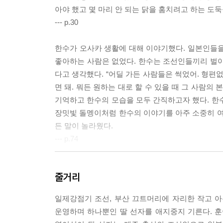
아야 했고 몇 마리 안 되는 닭을 훔치려고 하는 도둑
--- p.30
한수가 오사카 생활에 대해 이야기했다. 일본인들을
좋아하는 사람은 없었다. 한수는 조선인들끼리 벌이
다고 생각했다. “어딜 가든 사람들은 썩었어. 형편
면 돼. 뭐든 원하는 대로 할 수 있을 때 그 사람의
기억하고 한수의 모습을 모두 간직하고자 했다. 한
장밋빛 돌멩이처럼 한수의 이야기를 아주 소중히 여
든 말이 놀라웠다.
--- p.74
“팔 쌀이 마이 없십니더.” 조 씨가 거듭 말했다. 
줄거리
진의 눈에 눈물이 차오르자 쌀집 주인이 눈길을 돌렸다
도 없는 일이었다. 피붙이를 그 개자식들에게 뺏긴다
일제강점기 조선, 부산 끄트머리에 자리한 작고 
다. “있으면 작은 걸로 한 봉지 담아주이소. 둘이 
운영하며 하나뿐인 딸 선자를 애지중지 기른다. 
그래도 조 씨가 안 된다고 하면, 부산에 있는 쌀집