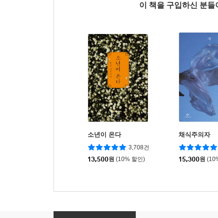
이 책을 구입하신 분
소년이 온다
채식주의자
3,708건
13,500
원
(10% 할인)
15,300
원
(10