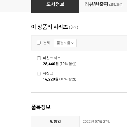
파친코 1
도서정보
리뷰/한줄평
(258/364)
이 상품의 시리즈
(3개)
품절포함
전체
파친코 세트
28,440
원
(10% 할인)
파친코 1
14,220
원
(10% 할인)
품목정보
발행일
2022년 07월 27일