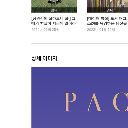
읽다
읽다
[심완선의 살다보니 SF] 그
[데이터 특집] 도서 태그,
때의 학살이 지금의 일이라
스24를 유영하는 당신을
면
한 가이드
2024년 06월 25일
2023년 01월 12일
상세 이미지