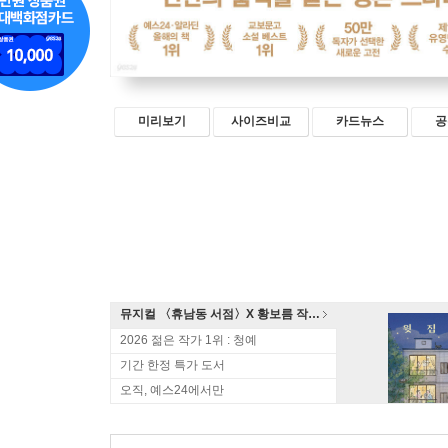
미리보기
사이즈비교
카드뉴스
공
뮤지컬 〈휴남동 서점〉X 황보름 작가 북토크
2026 젊은 작가 1위 : 청예
기간 한정 특가 도서
오직, 예스24에서만