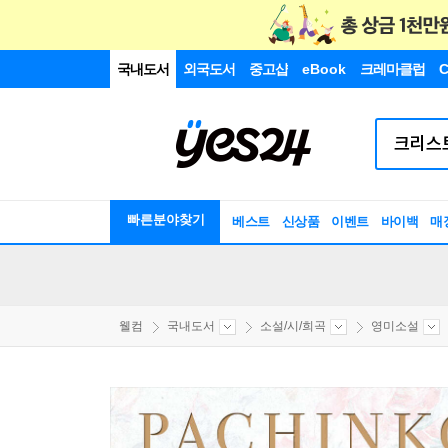
국내도서
외국도서
중고샵
eBook
크레마클럽
C
빠른분야찾기
베스트
신상품
이벤트
바이백
매
웰컴
국내도서
소설/시/희곡
영미소설