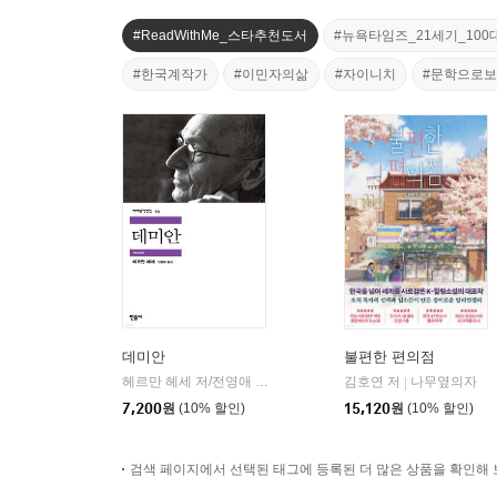
#ReadWithMe_스타추천도서
#뉴욕타임즈_21세기_100
#한국계작가
#이민자의삶
#자이니치
#문학으로
데미안
불편한 편의점
헤르만 헤세 저/전영애 역
민음사
김호연 저
나무옆의자
|
|
7,200
원
(10% 할인)
15,120
원
(10% 할인)
검색 페이지에서 선택된 태그에 등록된 더 많은 상품을 확인해 