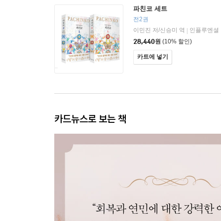
파친코 세트
전2권
이민진 저/신승미 역
인플루엔셜
|
28,440
원
(10% 할인)
카트에 넣기
카드뉴스로 보는 책