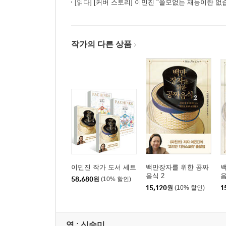
[읽다]
[커버 스토리] 이민진 "쓸모없는 재능이란 없
작가의 다른 상품
이민진 작가 도서 세트
백만장자를 위한 공짜
음식 2
음
58,680
원
(10% 할인)
15,120
원
(10% 할인)
1
역 :
신승미