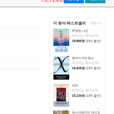
원
이 분야 베스트셀러
더보기
투명한 나선
히가시노 게이고 저/김선영 역
19,800
원
(10% 할인)
용의자 X의 헌신
히가시노 게이고 저/양억관 역
16,920
원
(10% 할인)
악의
히가시노 게이고 저/양윤옥 역
15,120
원
(10% 할인)
매스커레이드 라이프