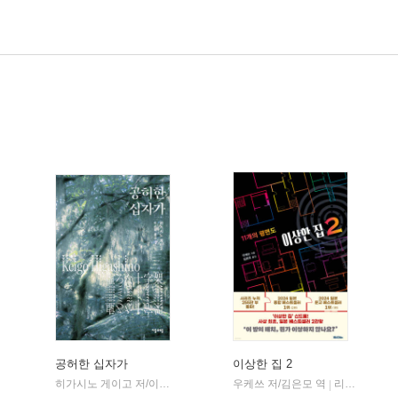
공허한 십자가
이상한 집 2
히가시노 게이고 저/이선희 역
자음과모음
우케쓰 저/김은모 역
리드비(READbie)
|
|