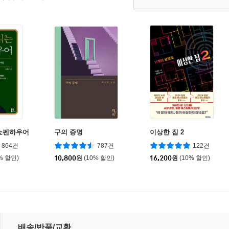
쇼펜하우어
구의 증명
이상한 집 2
864건
787건
122건
% 할인)
10,800
원
(10% 할인)
16,200
원
(10% 할인)
배송/반품/교환