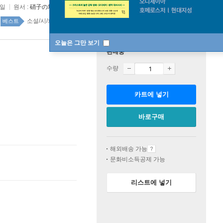
1일
원서 :
硝子の塔の殺人
소설/시/희곡 top100 1주
베스트
오늘은 그만 보기
판매중
수량
카트에 넣기
바로구매
해외배송 가능
문화비소득공제 가능
리스트에 넣기