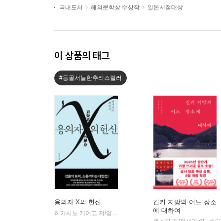
국내도서
해외문학상 수상작
일본서점대상
이 상품의 태그
#등골서늘한추리스릴러
용의자 X의 헌신
긴키 지방의 어느 장소
에 대하여
히가시노 게이고 저/양억관 역
재인
|