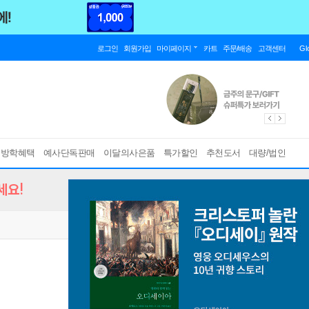
로그인
회원가입
마이페이지
카트
주문/배송
고객센터
Gl
름방학혜택
예사단독판매
이달의사은품
특가할인
추천도서
대량/법인
세요!