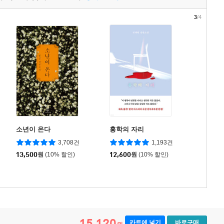
3
/4
소년이 온다
홍학의 자리
3,708건
1,193건
13,500
원
(10% 할인)
12,600
원
(10% 할인)
15,120
카트에 넣기
바로구매