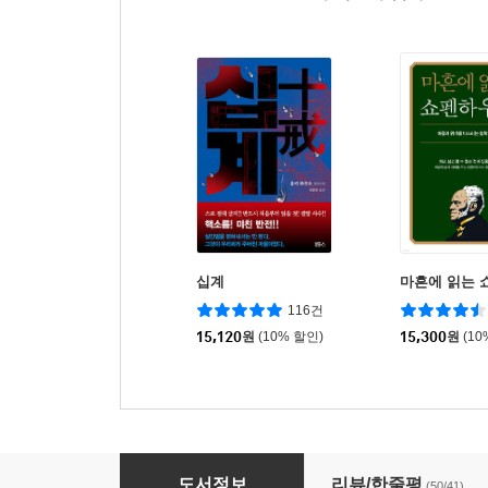
십계
마흔에 읽는 
116건
15,120
원
(10% 할인)
15,300
원
(10
유리탑의 살인
도서정보
리뷰/한줄평
(50/41)