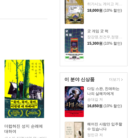
히가시노 게이고 저/김은모 역
18,000
원
(10% 할인)
굿 게임 굿 럭
장강명,전건우,정명섭,정해연,조영주 저
15,300
원
(10% 할인)
이 분야 신상품
더보기
다잉 스완, 친애하는
나의 살해자에게
송대길 저
16,650
원
(10% 할인)
헤어진 사람만 입주할
더럽혀진 성지 순례에
수 있습니다
대하여
정민규 저