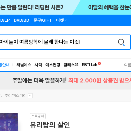
D/LP
DVD/BD
문구
/GIFT
티켓
독서유형검사
RBTI Lab
장안내
채널예스
사락
예스펀딩
클래스24
독서유형검사
여
주말에는 더욱 알뜰하게!
최대 2,000원 상품권 받으
추리/미스터리
소득공제
유리탑의 살인