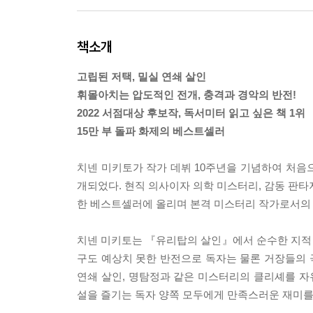
책소개
고립된 저택, 밀실 연쇄 살인
휘몰아치는 압도적인 전개, 충격과 경악의 반전!
2022 서점대상 후보작, 독서미터 읽고 싶은 책 1위
15만 부 돌파 화제의 베스트셀러
치넨 미키토가 작가 데뷔 10주년을 기념하여 처음
개되었다. 현직 의사이자 의학 미스터리, 감동 판타
한 베스트셀러에 올리며 본격 미스터리 작가로서의 
치넨 미키토는 『유리탑의 살인』에서 순수한 지적
구도 예상치 못한 반전으로 독자는 물론 거장들의
연쇄 살인, 명탐정과 같은 미스터리의 클리셰를 
설을 즐기는 독자 양쪽 모두에게 만족스러운 재미를