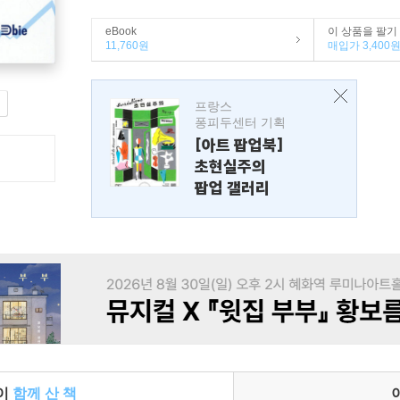
eBook
이 상품을 팔기
11,760원
매입가 3,400
프랑스
퐁피두센터 기획
[아트 팝업북]
초현실주의
팝업 갤러리
들이
함께 산 책