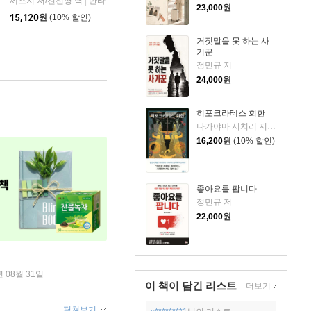
세스지 저/전선영 역
반타
|
23,000
원
15,120
원
(10% 할인)
거짓말을 못 하는 사
기꾼
정민규 저
24,000
원
히포크라테스 회한
나카야마 시치리 저/민경욱 역
16,200
원
(10% 할인)
좋아요를 팝니다
정민규 저
22,000
원
년 08월 31일
이 책이 담긴
리스트
더보기
펼쳐보기