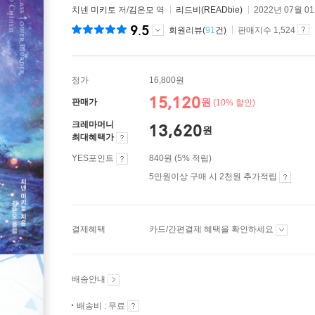
치넨 미키토
저/
김은모
역
리드비(READbie)
2022년 07월 0
9.5
회원리뷰(
91
건)
판매지수 1,524
정가
16,800원
15,120
원
판매가
(10% 할인)
크레마머니
13,620
원
최대혜택가
YES포인트
840원 (5% 적립)
5만원이상 구매 시 2천원 추가적립
결제혜택
카드/간편결제 혜택을 확인하세요
배송안내
배송비 : 무료