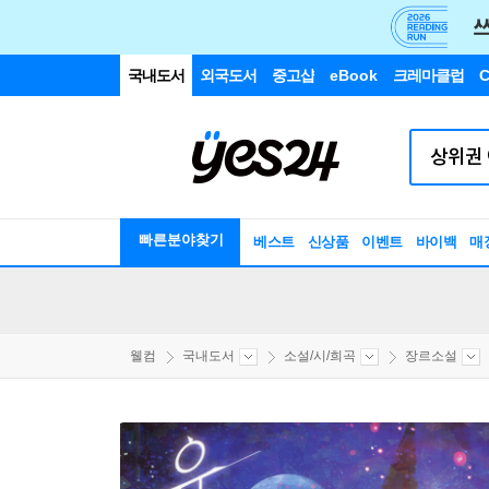
국내도서
외국도서
중고샵
eBook
크레마클럽
C
빠른분야찾기
베스트
신상품
이벤트
바이백
매
웰컴
국내도서
소설/시/희곡
장르소설