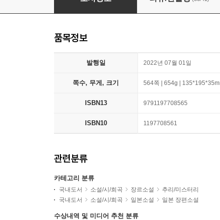
품목정보
발행일
2022년 07월 01일
쪽수, 무게, 크기
564쪽 | 654g | 135*195*35
ISBN13
9791197708565
ISBN10
1197708561
관련분류
카테고리 분류
국내도서
소설/시/희곡
장르소설
추리/미스터리
국내도서
소설/시/희곡
일본소설
일본 장편소설
수상내역 및 미디어 추천 분류