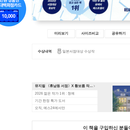
미리보기
사이즈비교
공유하기
수상내역
일본서점대상 수상작
뮤지컬 〈휴남동 서점〉X 황보름 작가 북토크
2026 젊은 작가 1위 : 청예
기간 한정 특가 도서
오직, 예스24에서만
이 책을 구입하신 분