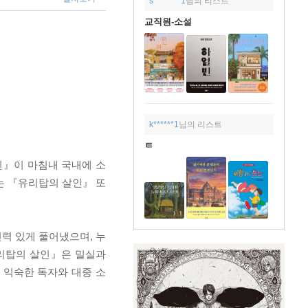
s********1
님의 리스트
교직원-소설
k******1
님의 리스트
ㅌ
인』이 마침내 국내에 소
는 『유리탑의 살인』 또
력 있게 풀어냈으며, 누
유리탑의 살인』은 밀실과
 익숙한 독자와 대중 소