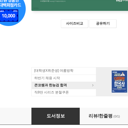
사이즈비교
공유하기
[대학생X취준생] 여름방학
하반기 채용 시작
큰코쌤과 한능검 합격
직8딴 시리즈 분철쿠폰
2022 프라임공인중개사 객관식문제집 1차
도서정보
리뷰/한줄평
(0/1)