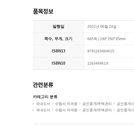
품목정보
발행일
2022년 06월 24일
쪽수, 무게, 크기
665쪽 | 190*260*35mm
ISBN13
9791163484615
ISBN10
116348461X
관련분류
카테고리 분류
국내도서
수험서 자격증
공인중개/주택관리
공인중개
국내도서
수험서 자격증
공인중개/주택관리
공인중개