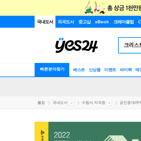
국내도서
외국도서
중고샵
eBook
크레마클럽
C
빠른분야찾기
베스트
신상품
이벤트
바이백
매
웰컴
국내도서
수험서 자격증
공인중개/주택