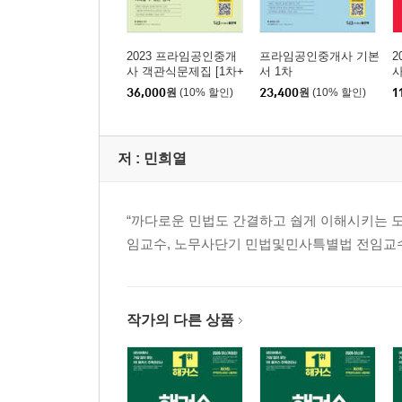
2023 프라임공인중개
프라임공인중개사 기본
2
사 객관식문제집 [1차+
서 1차
사
2차]
36,000
원
(10% 할인)
23,400
원
(10% 할인)
1
저 :
민희열
“까다로운 민법도 간결하고 쉅게 이해시키는 
임교수, 노무사단기 민법및민사특별법 전임교
작가의 다른 상품