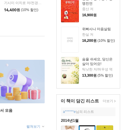
기시미 이치로 저/전경아 역
한국경제신문사(한경비피)
|
명진언
중산 저
14,400
원
(10% 할인)
16,900
원
위빠사나 마음살림
한실 저
16,200
원
(10% 할인)
숨을 쉬세요, 당신은
살아 있어요!
틱낫한 저/허우성 역
13,300
원
(5% 할인)
이 책이 담긴
리스트
더보기
도서 모음
a******e
님의 리스트
2014년1월
펼쳐보기