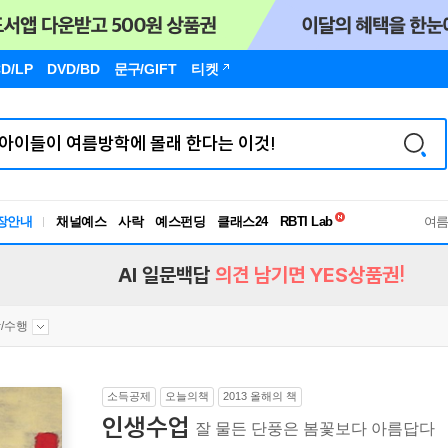
D/LP
DVD/BD
문구
/GIFT
티켓
독서유형검사
RBTI Lab
장안내
채널예스
사락
예스펀딩
클래스24
여
독서유형검사
AI 일문백답
의견 남기면 YES상품권!
/수행
소득공제
오늘의책
2013 올해의 책
인생수업
잘 물든 단풍은 봄꽃보다 아름답다