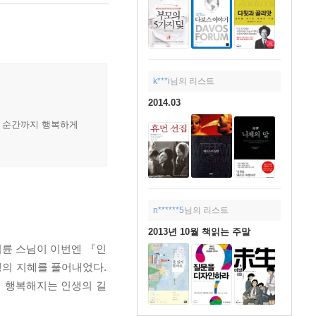
k***i
님의 리스트
2014.03
막 순간까지 행복하게
n******5
님의 리스트
2013년 10월 책읽는 주말
법륜 스님이 이번엔 『인
생의 지혜를 풀어내었다.
 행복해지는 인생의 길