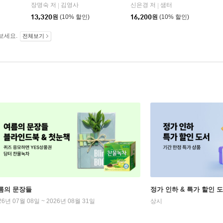
장명숙 저
김영사
신은경 저
샘터
|
|
13,320
원
(10% 할인)
16,200
원
(10% 할인)
보세요.
전체보기
름의 문장들
정가 인하 & 특가 할인 
26년 07월 08일 ~ 2026년 08월 31일
상시