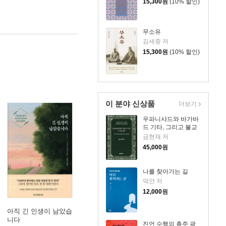
15,300
원
(10% 할인)
무소유
김세중 저
15,300
원
(10% 할인)
이 분야 신상품
더보기
우파니샤드와 바가바
드 기타, 그리고 불교
금현재 저
45,000
원
나를 찾아가는 길
덕안 저
12,000
원
아직 긴 인생이 남았습
니다
진언 수행의 총주 광