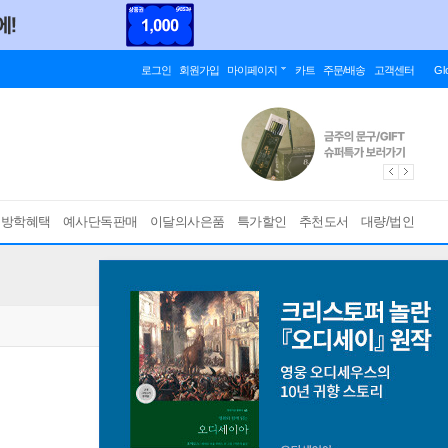
로그인
회원가입
마이페이지
카트
주문/배송
고객센터
Gl
름방학혜택
예사단독판매
이달의사은품
특가할인
추천도서
대량/법인