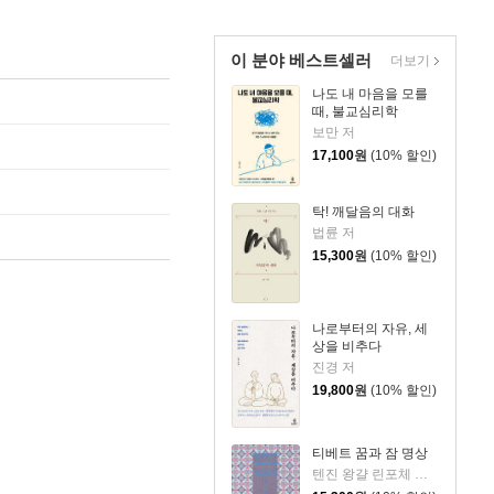
이 분야 베스트셀러
더보기
나도 내 마음을 모를
때, 불교심리학
보만 저
17,100
원
(10% 할인)
탁! 깨달음의 대화
법륜 저
15,300
원
(10% 할인)
나로부터의 자유, 세
상을 비추다
진경 저
19,800
원
(10% 할인)
티베트 꿈과 잠 명상
텐진 왕걀 린포체 저/홍기령 역