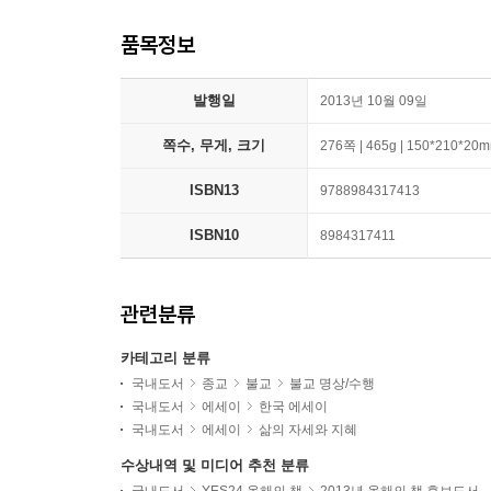
품목정보
발행일
2013년 10월 09일
쪽수, 무게, 크기
276쪽 | 465g | 150*210*20
ISBN13
9788984317413
ISBN10
8984317411
관련분류
카테고리 분류
국내도서
종교
불교
불교 명상/수행
국내도서
에세이
한국 에세이
국내도서
에세이
삶의 자세와 지혜
수상내역 및 미디어 추천 분류