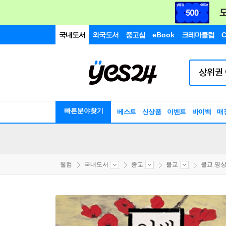
국내도서
외국도서
중고샵
eBook
크레마클럽
C
빠른분야찾기
베스트
신상품
이벤트
바이백
매
웰컴
국내도서
종교
불교
불교 명상