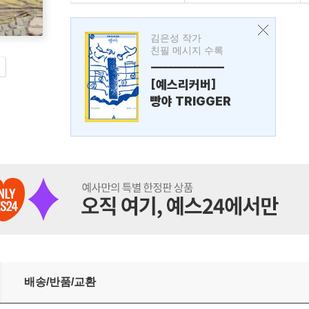
김은성 작가
친필 메시지 수록
---------------
[예스리커버]
빵야 TRIGGER
배송/반품/교환