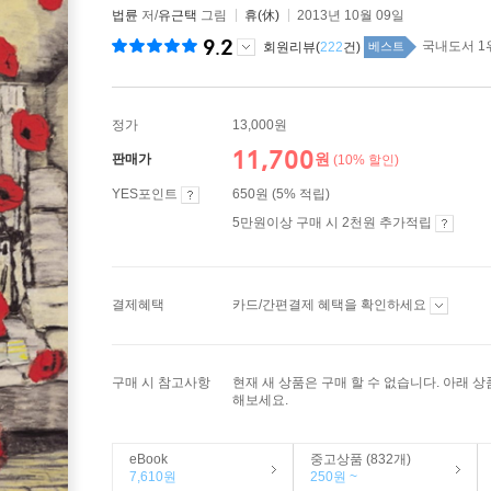
법륜
저/
유근택
그림
휴(休)
2013년 10월 09일
9.2
국내도서 1위
회원리뷰(
222
건)
베스트
정가
13,000원
11,700
원
판매가
(10% 할인)
YES포인트
650원 (5% 적립)
5만원이상 구매 시 2천원 추가적립
결제혜택
카드/간편결제 혜택을 확인하세요
구매 시 참고사항
현재 새 상품은 구매 할 수 없습니다. 아래 
해보세요.
eBook
중고상품 (832개)
7,610원
250원 ~