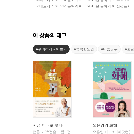
국내도서
YES24 올해의 책
2013년 올해의 책 후보도서
국내도서
YES24 올해의 책
2013년 올해의 책 선정도서
이 상품의 태그
#우아하게나이들기
#행복한노년
#마음공부
#꽃
지금 이대로 좋다
오은영의 화해
법륜 저/박정은 그림
정토출판
오은영 저
코리아닷컴(Korea.com)
|
|